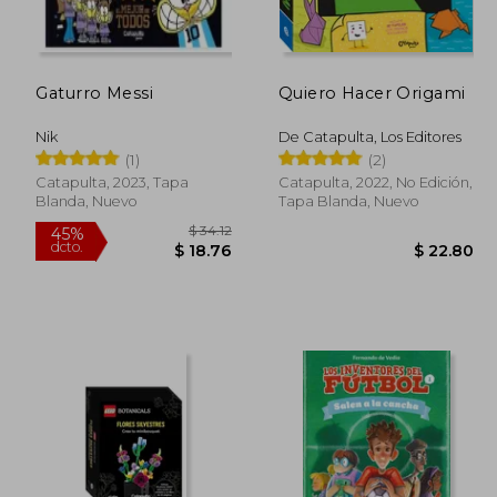
Gaturro Messi
Quiero Hacer Origami
Nik
De Catapulta, Los Editores
(1)
(2)
Catapulta, 2023, Tapa
Catapulta, 2022, No Edición,
Blanda, Nuevo
Tapa Blanda, Nuevo
$ 34.12
$ 34.12
45%
dcto.
18.76
$ 18.76