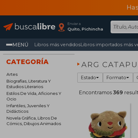
Has
Enviar a
Quito, Pichincha
MENÚ
Libros más vendidos
Libros importados más v
CATEGORÍA
ARG CATAPU
Artes
Estado
Formato
Biografías, Literatura Y
Estudios Literarios
Encontramos
369
resul
Estilos De Vida, Aficiones Y
Ocio
Infantiles, Juveniles Y
Didácticos
Novela Gráfica, Libros De
Cómics, Dibujos Animados