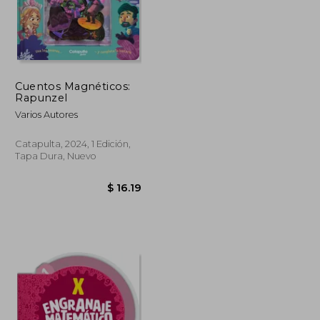
Cuentos Magnéticos:
$ 58.83
$ 38.18
40%
Rapunzel
dcto.
$ 35.30
$ 22.91
Varios Autores
Catapulta, 2024, 1 Edición,
Tapa Dura, Nuevo