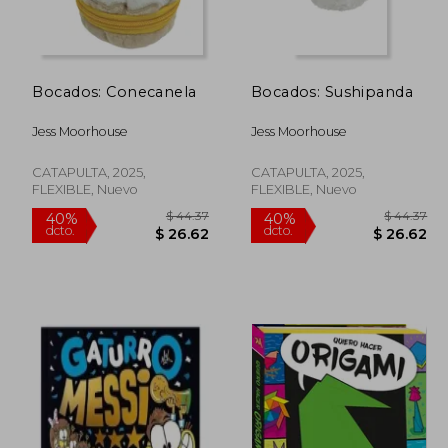
Bocados: Conecanela
Bocados: Sushipanda
Jess Moorhouse
Jess Moorhouse
CATAPULTA, 2025,
CATAPULTA, 2025,
FLEXIBLE, Nuevo
FLEXIBLE, Nuevo
 44.37
$ 44.37
40%
40%
dcto.
dcto.
26.62
$ 26.62