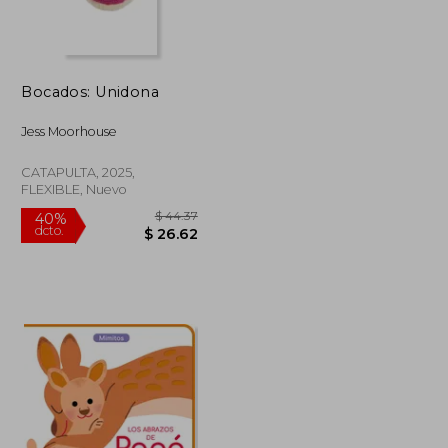
Bocados: Unidona
Jess Moorhouse
CATAPULTA, 2025,
FLEXIBLE, Nuevo
$ 44.37
$ 44.37
40%
dcto.
$ 26.62
$ 26.62