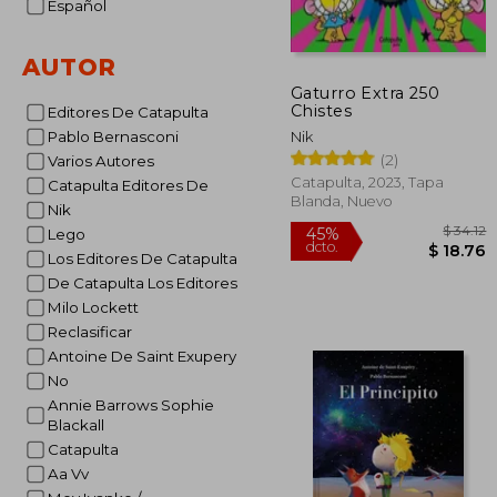
Español
AUTOR
Gaturro Extra 250
Chistes
Editores De Catapulta
Pablo Bernasconi
Nik
(2)
Varios Autores
Catapulta, 2023, Tapa
Catapulta Editores De
Blanda, Nuevo
Nik
Lego
Los Editores De Catapulta
De Catapulta Los Editores
Milo Lockett
Reclasificar
Antoine De Saint Exupery
45%
No
dcto.
$ 
Annie Barrows Sophie
Blackall
Catapulta
Aa Vv