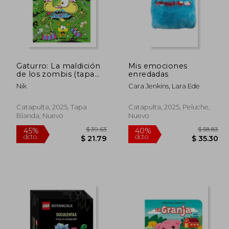
$ 36.74
$ 45.40
40%
45%
dcto.
dcto.
20.21
$ 27.24
Gaturro: La maldición
Mis emociones
de los zombis (tapa
enredadas
blanda)
Nik
Cara Jenkins, Lara Ede
Catapulta, 2025, Tapa
Catapulta, 2025, Peluche,
Blanda, Nuevo
Nuevo