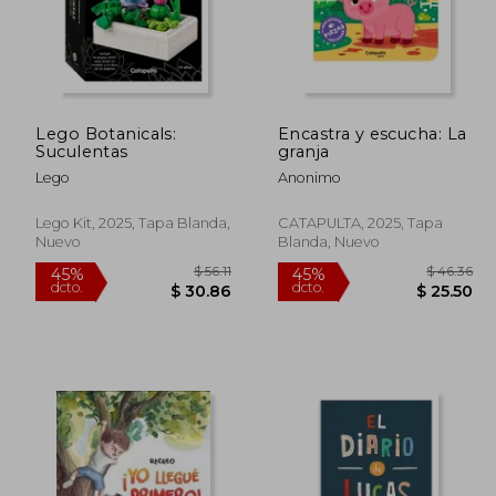
Lego Botanicals:
Encastra y escucha: La
 50.48
$ 39.63
45%
40%
Suculentas
granja
dcto.
dcto.
27.76
$ 21.79
Lego
Anonimo
Lego Kit, 2025, Tapa Blanda,
CATAPULTA, 2025, Tapa
Nuevo
Blanda, Nuevo