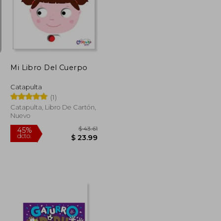
$ 53.25
$ 36.74
45%
dcto.
$ 31.95
$ 20.21
Mi Libro Del Cuerpo
Catapulta
(1)
Catapulta, Libro De Cartón,
Nuevo