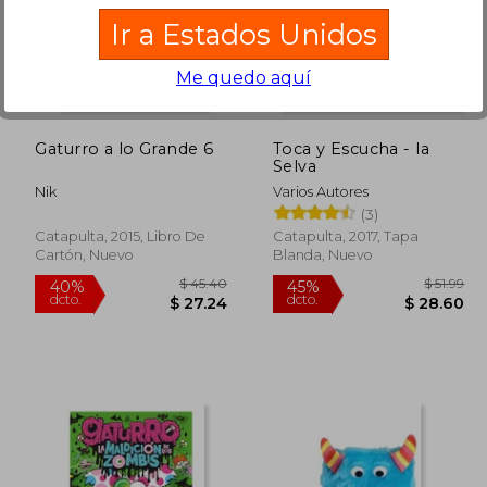
Ir a Estados Unidos
$ 47.18
$ 53.74
40%
40%
dcto.
dcto.
25.95
$ 32.24
Me quedo aquí
Gaturro a lo Grande 6
Toca y Escucha - la
Selva
Nik
Varios Autores
(3)
Catapulta, 2015, Libro De
Catapulta, 2017, Tapa
Cartón, Nuevo
Blanda, Nuevo