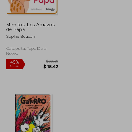
Mimitos: Los Abrazos
de Papa
Sophie Bouxom
Catapulta, Tapa Dura,
Nuevo
$ 33.49
45%
dcto.
$ 22.80
$ 18.42