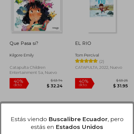
Que Pasa si?
EL RIO
Kilgore Emily
Tom Percival
(2)
Catapulta Children
CATAPULTA, 2022, Nuevo
Entertainment Sa, Nuevo
Estás viendo
Buscalibre Ecuador
, pero
estás en
Estados Unidos