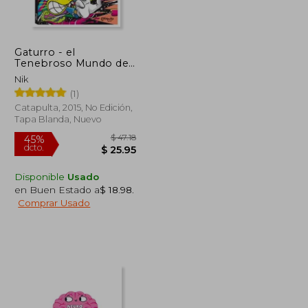
Gaturro - el
Tenebroso Mundo de
la Fantasia
Nik
(1)
Catapulta, 2015, No Edición,
Tapa Blanda, Nuevo
Disponible
Usado
en Buen Estado a
$ 18.98
.
Comprar Usado
$ 39.49
$ 47.18
45%
dcto.
$ 21.72
$ 25.95