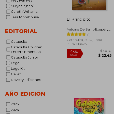
Mey Ivanke /
Surya Sajnani
Gareth Williams
Jess Moorhouse
El Principito
Antoine De Saint-Exupéry,
EDITORIAL
Pablo Bernasconi
(1)
Catapulta, 2024, Tapa
Catapulta
Dura, Nuevo
Catapulta Children
Entertainment Sa
Catapulta Junior
Lego
Lego Kit
Cellet
Novelty Ediciones
AÑO EDICIÓN
$
45%
dcto.
$ 
2025
2024