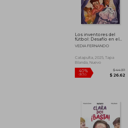
Los inventores del
$
45%
fútbol: Desafío en el
dcto.
$ 
cementerio
VEDIA FERNANDO
Catapulta, 2025, Tapa
Blanda, Nuevo