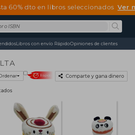
ta 60% dto en libros seleccionados
Ver 
endidos
Libros con envío Rápido
Opiniones de clientes
LTA
Ordenar
Rápido
Comparte y gana dinero
tados