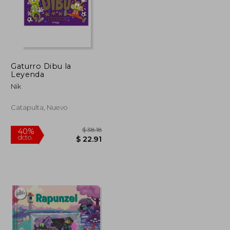
$ 51.99
$ 43.61
45%
dcto.
$ 28.60
$ 23.99
Gaturro Dibu la
Leyenda
Nik
Catapulta, Nuevo