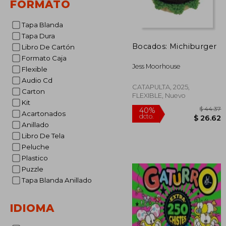
FORMATO
Tapa Blanda
Tapa Dura
Bocados: Michiburger
Libro De Cartón
Formato Caja
Jess Moorhouse
Flexible
Audio Cd
CATAPULTA, 2025,
Carton
FLEXIBLE, Nuevo
Kit
Acartonados
Anillado
Libro De Tela
$
Peluche
40%
dcto.
$ 
Plastico
Puzzle
Tapa Blanda Anillado
IDIOMA