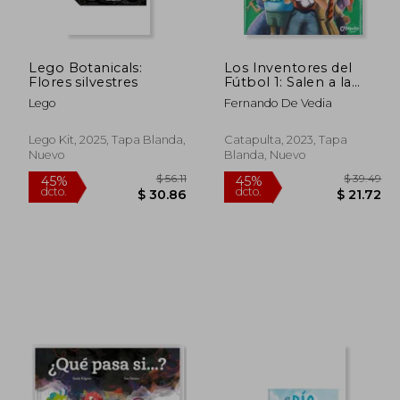
Lego Botanicals:
Los Inventores del
Flores silvestres
Fútbol 1: Salen a la
Cancha
Lego
Fernando De Vedia
Lego Kit, 2025, Tapa Blanda,
Catapulta, 2023, Tapa
Nuevo
Blanda, Nuevo
 40.82
$ 56.11
45%
45%
dcto.
dcto.
22.45
$ 30.86