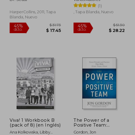
Paper and Online (en
(1)
Inglés)
HarperCollins, 2011, Tapa
, Tapa Blanda, Nuevo
Blanda, Nuevo
$ 31.73
$ 51.
45%
45%
Viva! 1 Workbook B
The Power of a
dcto.
dcto.
$ 17.45
$ 28.
(pack of 8) (en Inglés)
Positive Team:
Proven Principles
Ana Kolkowska, Libby
Gordon, Jon
and Practices That