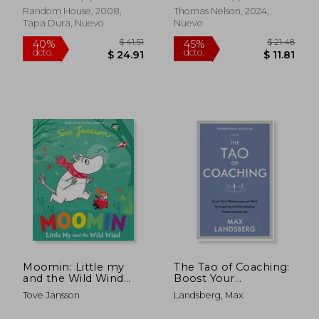
Inglés)
Random House, 2008,
Thomas Nelson, 2024,
$ 156.92
$ 106.
45%
45%
Tapa Dura, Nuevo
Nuevo
dcto.
dcto.
$ 86.31
$ 58.
Moomin: Little my
The Tao of Coaching:
and the Wild Wind
Boost Your
(en Inglés)
Effectiveness at Work
Tove Jansson
Landsberg, Max
by Inspiring and
Developing Those