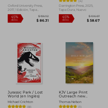
dcto.
dcto.
$ 77.52
$ 32.
(4)
Oxford University Press,
Darrington Press, 2025,
2017, 1 Edición, Tapa
Tapa Dura, Nuevo
Blanda, Nuevo
Jurassic Park / Lost
KJV Large Print
World (en Inglés)
Outreach new
Testament Bible,
Michael Crichton
Thomas Nelson
Scenic Softcover,
(8)
(1)
Comfort Print (en