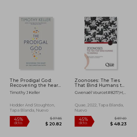
$ 42.76
$ 40.
45%
40%
dcto.
dcto.
$ 23.52
$ 24.
The Prodigal God:
Zoonoses: The Ties
Recovering the heart
That Bind Humans to
of the Christian faith
Animals (en Inglés)
Timothy J Keller
Gwenaël Vourcet#8217;H;
François Moutou; Serge
Morand; Elsa Jourdain
Hodder And Stoughton,
Quae, 2022, Tapa Blanda,
Tapa Blanda, Nuevo
Nuevo