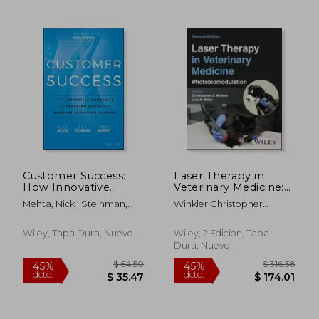
$ 50.89
$ 101
40%
45%
dcto.
dcto.
$ 30.53
$ 55.
Customer Success:
Laser Therapy in
How Innovative
Veterinary Medicine:
Companies Are
Photobiomodulation
Mehta, Nick ; Steinman,
Winkler Christopher
Reducing Churn and
(en Inglés)
Dan ; Murphy, Lincoln
J.,Miller Lisa A.
Growing Recurring
Revenue (en Inglés)
Wiley, Tapa Dura, Nuevo
Wiley, 2 Edición, Tapa
Dura, Nuevo