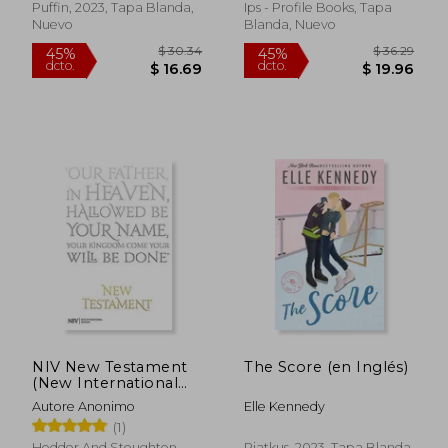
Around You (en
Puffin, 2023, Tapa Blanda,
Ips - Profile Books, Tapa
Inglés)
Nuevo
Blanda, Nuevo
$ 41.51
$ 21.
40%
45%
dcto.
dcto.
$ 24.91
$ 11.
NIV New Testament
The Score (en Inglés)
(New International
Version) (en Inglés)
Autore Anonimo
Elle Kennedy
(1)
Hodder And Stoughton,
Piatkus, 2023, Tapa Blanda,