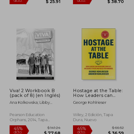
Viva! 2 Workbook B
Hostage at the Table:
(pack of 8) (en Inglés)
How Leaders can
Overcome Conflict,
Ana Kolkowska; Libby
George Kohlrieser
Influence Others and
Mitchell
Raise Performance
(en Inglés)
Pearson Education
Wiley, 2 Edición, Tapa
$ 50.73
$ 97.
45%
45%
Orphans, 2014, Tapa
Dura, Nuevo
dcto.
dcto.
$ 27.90
$ 53.
Blanda, Nuevo