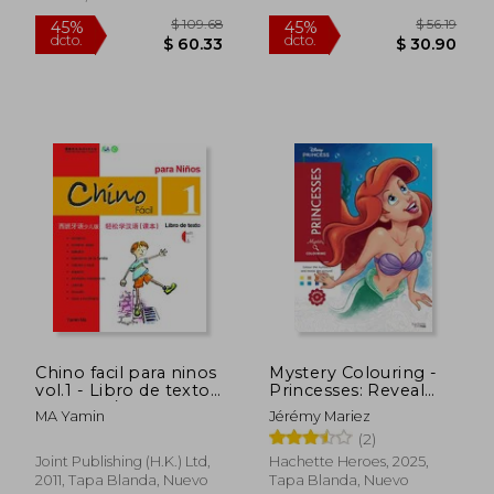
$ 109.68
$ 56
45%
45%
dcto.
dcto.
$ 60.33
$ 30.
Chino facil para ninos
Mystery Colouring -
vol.1 - Libro de texto
Princesses: Reveal
(Espanol/Chino)
Iconic Disney
MA Yamin
Jérémy Mariez
Characters With
(2)
Colour by Number
(en Inglés)
Joint Publishing (H.K.) Ltd,
Hachette Heroes, 2025,
2011, Tapa Blanda, Nuevo
Tapa Blanda, Nuevo