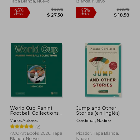
Throws (en Inglés)
Tapa Blanda, Nuevo
Blanda, Nuevo
$ 50.15
$ 33.
45%
45%
dcto.
dcto.
$ 27.58
$ 18.
World Cup Panini
Jump and Other
Football Collections
Stories (en Inglés)
1970-2026 (en Inglés)
Varios Autores
Gordimer, Nadine
(2)
ACC Art Books, 2026, Tapa
Picador, Tapa Blanda,
Blanda, Nuevo
Nuevo