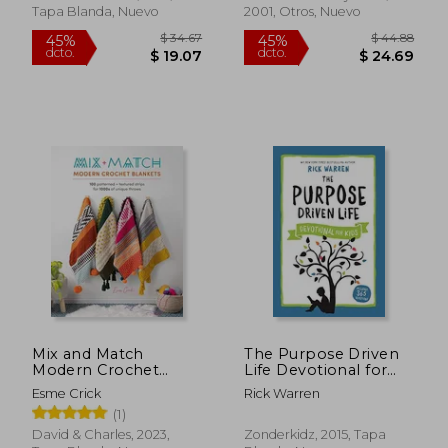
Tapa Blanda, Nuevo
2001, Otros, Nuevo
$ 34.67
$ 44.
45%
45%
dcto.
dcto.
$ 19.07
$ 24.
Mix and Match
The Purpose Driven
Modern Crochet
Life Devotional for
Blankets: 100
Kids (en Inglés)
Esme Crick
Rick Warren
Patterned and
(1)
Textured Stripes for
1000's of Unique
David & Charles, 2023,
Zonderkidz, 2015, Tapa