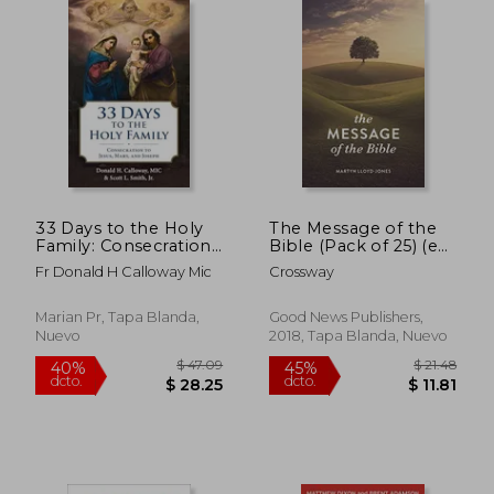
33 Days to the Holy
The Message of the
Family: Consecration
Bible (Pack of 25) (en
to Jesus, Mary, and
Inglés)
Fr Donald H Calloway Mic
Crossway
Joseph (en Inglés)
Marian Pr, Tapa Blanda,
Good News Publishers,
Nuevo
2018, Tapa Blanda, Nuevo
$ 70.85
$ 53.
45%
45%
dcto.
dcto.
$ 38.97
$ 29.