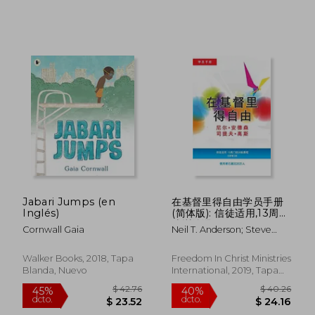
dcto.
dcto.
$ 25.91
$ 38.
Jabari Jumps (en
在基督里得自由学员手册
Inglés)
(简体版): 信徒适用,13周门
徒训练课程 Participant
Cornwall Gaia
Neil T. Anderson; Steve
(en Chino)
Goss
Walker Books, 2018, Tapa
Freedom In Christ Ministries
Blanda, Nuevo
International, 2019, Tapa
Blanda, Nuevo