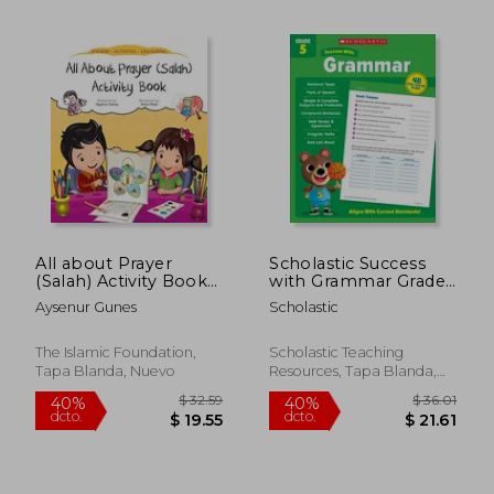
$ 37.85
$ 87.
45%
45%
All about Prayer
Scholastic Success
dcto.
dcto.
$ 20.82
$ 48.
(Salah) Activity Book
with Grammar Grade
(Discover Islam
5 Workbook (en
Aysenur Gunes
Scholastic
Sticker Activity Books)
Inglés)
The Islamic Foundation,
Scholastic Teaching
Tapa Blanda, Nuevo
Resources, Tapa Blanda,
Nuevo