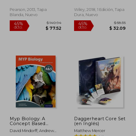
Mitchell
Make Great Teams
Great (en Inglés)
Pearson, 2013, Tapa
Wiley, 2018, 1 Edición, Tapa
Blanda, Nuevo
Dura, Nuevo
Myp Biology: A
Daggerheart Core Set
Concept Based
(en Inglés)
Approach (ib myp
$ 140.94
$ 58.
David Mindorff; Andrew
Matthew Mercer
45%
45%
Series) (en Inglés)
Allott