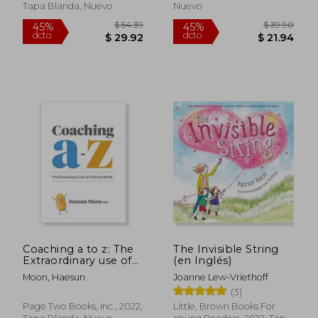
Tapa Blanda, Nuevo
Nuevo
$ 20.90
$ 37.
45%
45%
dcto.
dcto.
$ 11.50
$ 20.
Coaching a to z: The
The Invisible String
Extraordinary use of
(en Inglés)
Ordinary Words (en
Moon, Haesun
Joanne Lew-Vriethoff
Inglés)
(3)
Page Two Books, Inc., 2022,
Little, Brown Books For