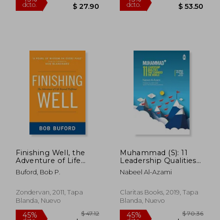
Finishing Well, the
Muhammad (S): 11
Adventure of Life
Leadership Qualities
Beyond Halftime (en
That Changed the
$ 52.20
$ 37.
Buford, Bob P.
Nabeel Al-Azami
45%
45%
Inglés)
World (en Inglés)
dcto.
dcto.
$ 28.71
$ 20.
Zondervan, 2011, Tapa
Claritas Books, 2019, Tapa
Blanda, Nuevo
Blanda, Nuevo