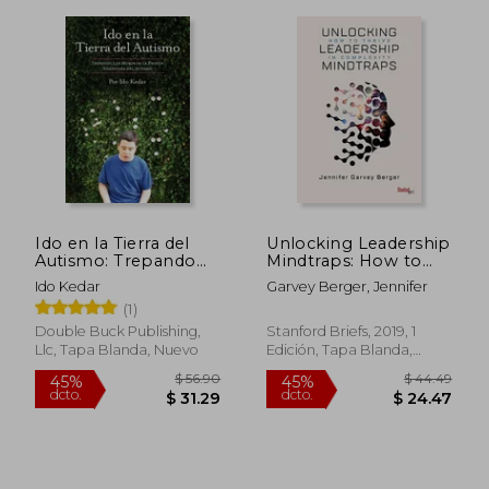
Ido en la Tierra del
Unlocking Leadership
Autismo: Trepando
Mindtraps: How to
los Muros de la
Thrive in Complexity
Ido Kedar
Garvey Berger, Jennifer
Prisión Silenciosa del
(en Inglés)
(1)
Autismo
Double Buck Publishing,
Stanford Briefs, 2019, 1
$ 64.50
$ 316.
45%
45%
Llc, Tapa Blanda, Nuevo
Edición, Tapa Blanda,
dcto.
dcto.
$ 35.47
$ 174.
Nuevo