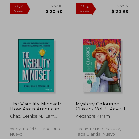
$ 49.05
$ 29.
45%
45%
dcto.
dcto.
$ 26.98
$ 16.
The Visibility Mindset:
Mystery Colouring -
How Asian American
Classics Vol 3. Reveal
Leaders Create
iconic Disney
Chao, Bernice M. ; Lam,
Alexandre Karam
Opportunities and
characters with
Jessalin
Push Past Barriers
colour by number
(en Inglés)
(en Inglés)
Wiley, 1 Edición, Tapa Dura,
Hachette Heroes, 2026,
Nuevo
Tapa Blanda, Nuevo