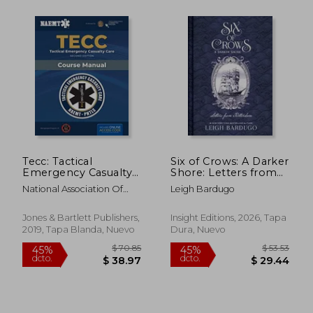
Tecc: Tactical
Six of Crows: A Darker
Emergency Casualty
Shore: Letters from
Care (en Inglés)
Ketterdam (en Inglés)
$ 63.36
$ 220.
National Association Of
Leigh Bardugo
40%
45%
dcto.
dcto.
Emergency Medica
$ 38.02
$ 121.
Jones & Bartlett Publishers,
Insight Editions, 2026, Tapa
2019, Tapa Blanda, Nuevo
Dura, Nuevo