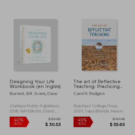
$ 46.57
$ 206.
45%
45%
dcto.
dcto.
$ 25.61
$ 113.
Designing Your Life
The art of Reflective
Workbook (en Inglés)
Teaching: Practicing
Presence (en Inglés)
Burnett, Bill ; Evans, Dave
Carol R. Rodgers
Clarkson Potter Publishers,
Teachers' College Press,
2018, N/A Edición, Diario,
2020, Tapa Blanda, Nuevo
Nuevo