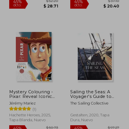
$ 63.15
$ 50
45%
45%
Mystery Colouring -
Sailing the Seas: A
dcto.
dcto.
$ 34.74
$ 27.
Pixar: Reveal Iconic
Voyager's Guide to
Disney Characters
Oceanic Getaways:
Jérémy Mariez
The Sailing Collective
With Colour by
Sailing Voyages and
(1)
Number (en Inglés)
Oceanic Getaways (en
Inglés)
Hachette Heroes, 2025,
Gestalten, 2020, Tapa
Tapa Blanda, Nuevo
Dura, Nuevo