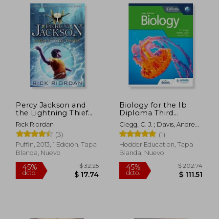
Percy Jackson and
Biology for the Ib
the Lightning Thief
Diploma Third
(en Inglés)
Edition: Hodder
Rick Riordan
Clegg, C. J. ; Davis, Andrew
Education Group (en
; Talbot, Christopher
(3)
(1)
Inglés)
Puffin, 2013, 1 Edición, Tapa
Hodder Education, Tapa
Blanda, Nuevo
Blanda, Nuevo
$ 32.59
$ 36.
40%
40%
dcto.
dcto.
$ 19.55
$ 21.