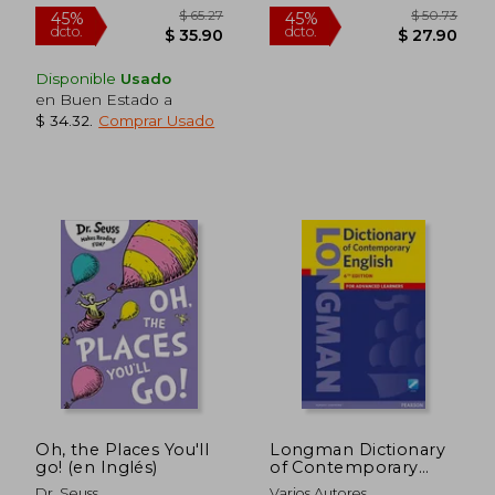
Disponible
Usado
en Buen Estado a
$ 34.32
.
Comprar Usado
$ 65.27
$ 50.
45%
45%
dcto.
dcto.
$ 35.90
$ 27.
Oh, the Places You'll
Longman Dictionary
go! (en Inglés)
of Contemporary
English 6 Arab World
Dr. Seuss
Varios Autores