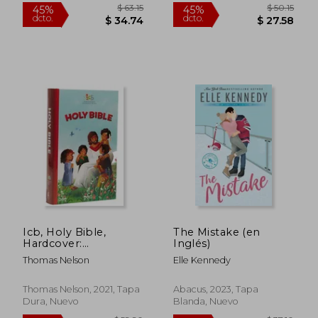
$ 37.10
$ 38
45%
45%
dcto.
dcto.
$ 20.40
$ 20.
Icb, Holy Bible,
The Mistake (en
Hardcover:
Inglés)
International
Thomas Nelson
Elle Kennedy
Children'S Bible (en
Inglés)
Thomas Nelson, 2021, Tapa
Abacus, 2023, Tapa
Dura, Nuevo
Blanda, Nuevo