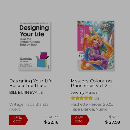
$ 141.24
$ 66.
45%
45%
dcto.
dcto.
$ 77.68
$ 36.
Designing Your Life:
Mystery Colouring -
Build a Life that
Princesses Vol. 2:
Works for You (en
Reveal Iconic Disney
BILL BURN EVANS
Jérémy Mariez
Inglés)
Characters With
(3)
Colour by Number
(en Inglés)
Vintage, Tapa Blanda,
Hachette Heroes, 2025,
Nuevo
Tapa Blanda, Nuevo