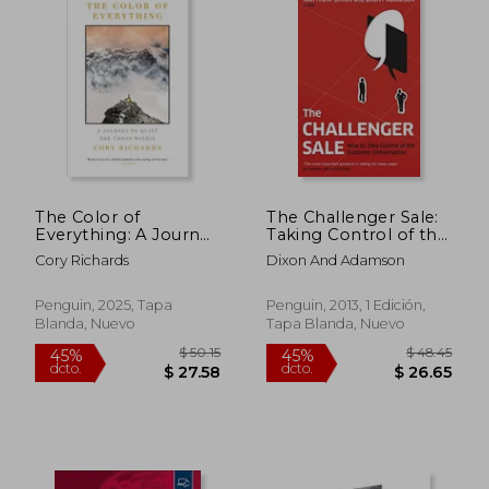
The Color of
The Challenger Sale:
Everything: A Journey
Taking Control of the
to Quiet the Chaos
Customer
Cory Richards
Dixon And Adamson
Within (en Inglés)
Conversation (en
Inglés)
Penguin, 2025, Tapa
Penguin, 2013, 1 Edición,
Blanda, Nuevo
Tapa Blanda, Nuevo
$ 56.90
$ 44.
45%
45%