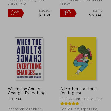
2015, Nuevo
Nuevo
$ 30.34
$ 36.
45%
45%
dcto.
dcto.
$ 16.69
$ 19.
When the Adults
A Mother is a House
Change, Everything
(en Inglés)
Changes: Seismic
Dix, Paul
Petit, Aurore ; Petit, Aurore
shifts in school
(1)
behaviour (en Inglés)
Independent Thinking,
Gecko Press, Tapa Dura,