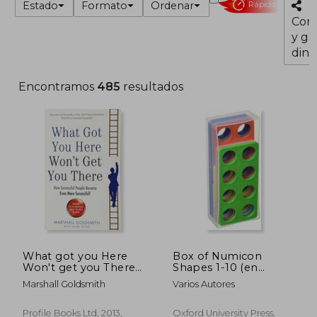
Estado
Formato
Ordenar
Rápido
Com
y ga
dine
Encontramos
485
resultados
What got you Here
Box of Numicon
Won't get you There:
Shapes 1-10 (en
How Successful
Inglés)
Marshall Goldsmith
Varios Autores
People Become Even
More Successful (en
Inglés)
Profile Books Ltd, 2013,
Oxford University Press,