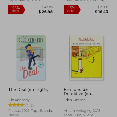
Tapa Blanda, Nuevo
Young Readers, 2018, Tapa
Blanda, Nuevo
$ 54.39
$ 39.
45%
45%
dcto.
dcto.
$ 29.92
$ 21.
The Deal (en Inglés)
Emil und die
Detektive (en
Alemán)
Elle Kennedy
Erich Kastner
(2)
Piatkus, 2023, Tapa Blanda,
Atrium Verlag Ag, 2018,
Nuevo
Tapa Dura, Nuevo