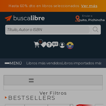
Hasta 60% dto en libros seleccionados
Ver más
Enviar a
Quito, Pichincha
0
MENÚ
Libros más vendidos
Libros importados más v
=
Ver Filtros
BESTSELLERS