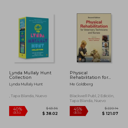
$ 40.33
$ 50
45%
45%
dcto.
dcto.
$ 22.18
$ 27.
Lynda Mullaly Hunt
Physical
Collection
Rehabilitation for
Veterinary
Lynda Mullaly Hunt
Me Goldberg
Technicians and
Nurses (en Inglés)
, Tapa Blanda, Nuevo
Blackwell Publ, 2 Edición,
Tapa Blanda, Nuevo