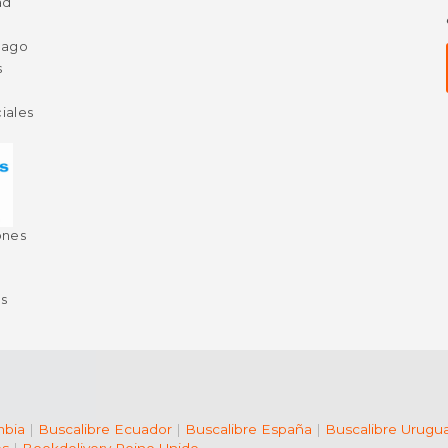
ad
Pago
s
iales
ones
s
mbia
|
Buscalibre Ecuador
|
Buscalibre España
|
Buscalibre Urugu