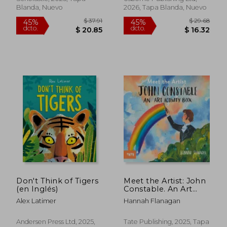
Blanda, Nuevo
2026, Tapa Blanda, Nuevo
$ 29.68
$ 35.
45%
45%
dcto.
dcto.
$ 16.32
$ 19.
Don't Think of Tigers
Meet the Artist: John
(en Inglés)
Constable. An Art
Activity Book (en
Alex Latimer
Hannah Flanagan
Inglés)
Andersen Press Ltd, 2025,
Tate Publishing, 2025, Tapa