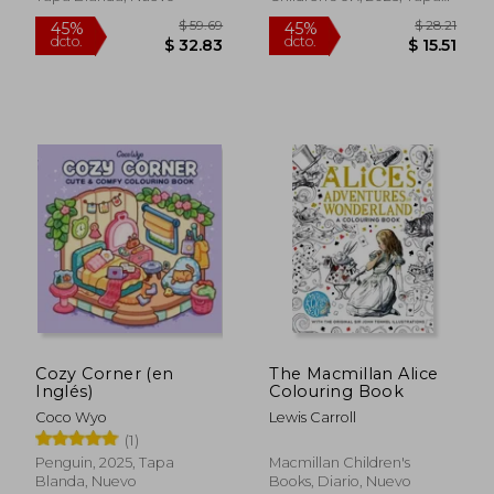
Blanda, Nuevo
Cozy Corner (en
The Macmillan Alice
Inglés)
Colouring Book
Coco Wyo
Lewis Carroll
(1)
Penguin, 2025, Tapa
Macmillan Children's
$ 59.69
$ 28
45%
45%
Blanda, Nuevo
Books, Diario, Nuevo
dcto.
dcto.
$ 32.83
$ 15.