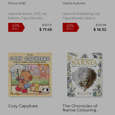
Doodling and
Book: Mazes, Puzzles
Fiona Watt
Varios Autores
Colouring) (en Inglés)
and Colouring
$ 25.75
$ 48.
45%
45%
dcto.
dcto.
$ 14.16
$ 26.
Usborne Books, 2012, No
Usborne Publishing Ltd,
Edición, Tapa Blanda,
Tapa Blanda, Nuevo
Nuevo
Cozy Capybara
The Chronicles of
Narnia Colouring
Book