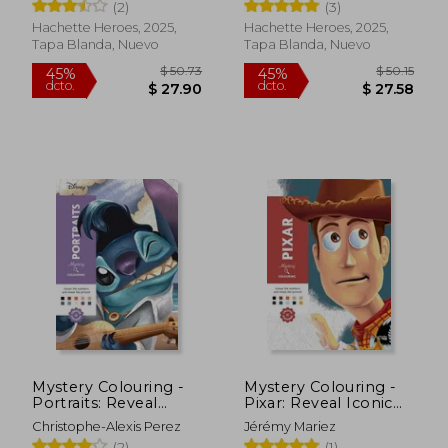
(2)
(3)
Colour by Number
Colour by Number
(en Inglés)
(en Inglés)
Hachette Heroes, 2025,
Hachette Heroes, 2025,
Tapa Blanda, Nuevo
Tapa Blanda, Nuevo
$ 50.73
$ 50
45%
45%
dcto.
dcto.
$ 27.90
$ 27.
Mystery Colouring -
Mystery Colouring -
Portraits: Reveal
Pixar: Reveal Iconic
Iconic Disney
Disney Characters
Christophe-Alexis Perez
Jérémy Mariez
Characters With
With Colour by
(2)
(1)