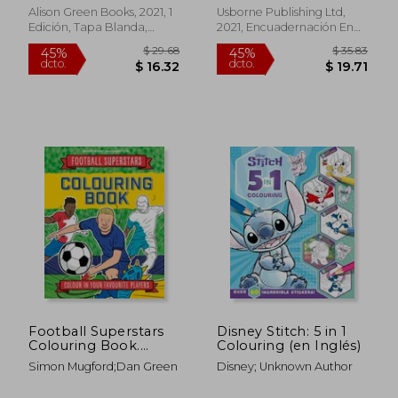
Alison Green Books, 2021, 1
Usborne Publishing Ltd,
Edición, Tapa Blanda,
2021, Encuadernación En
Nuevo
Espiral, Nuevo
$ 33.75
$ 37.
45%
45%
dcto.
dcto.
$ 18.56
$ 20.
Football Superstars
Disney Stitch: 5 in 1
Colouring Book.
Colouring (en Inglés)
100% Independent
Simon Mugford;Dan Green
Disney; Unknown Author
and Unofficial (en
Inglés)