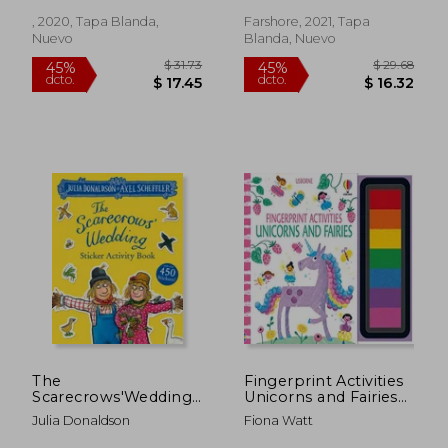
Sensation, rob
Biddulph (en Inglés)
, 2020, Tapa Blanda,
Farshore, 2021, Tapa
Nuevo
Blanda, Nuevo
$ 31.73
$ 27.
45%
45%
dcto.
dcto.
$ 17.45
$ 15.
The
Fingerprint Activities
Scarecrows'Wedding
Unicorns and Fairies
Sticker Activity Book
(en Inglés)
Julia Donaldson
Fiona Watt
(en Inglés)