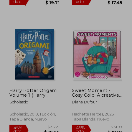
$ 33.78
$ 31
45%
45%
dcto.
dcto.
$ 18.58
$ 17.
Harry Potter Origami
Sweet Moment -
Volume 1 (Harry
Cosy Colo. A creative
Potter) (en Inglés)
colouring book to
Scholastic
Diane Dufour
unwind with adorable
animals and cosy
moments (en Inglés)
Scholastic, 2019, 1 Edición,
Hachette Heroes, 2025,
Tapa Blanda, Nuevo
Tapa Blanda, Nuevo