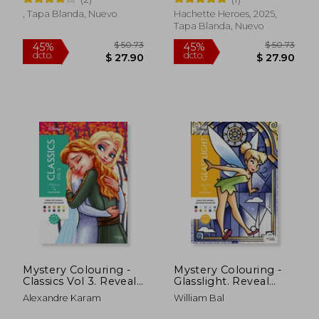
Colour by Number
Number (en Inglés)
(en Inglés)
, Tapa Blanda, Nuevo
Hachette Heroes, 2025,
Tapa Blanda, Nuevo
$ 50.73
$ 50.
45%
45%
dcto.
dcto.
$ 27.90
$ 27.
Mystery Colouring -
Mystery Colouring -
Classics Vol 3. Reveal
Glasslight. Reveal
iconic Disney
iconic Disney
Alexandre Karam
William Bal
characters with
characters with
colour by number
colour by number