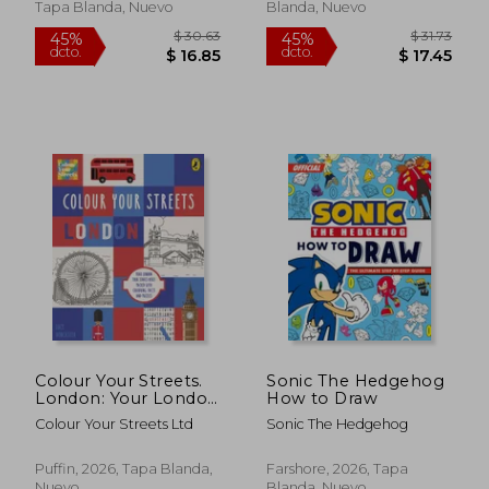
Tapa Blanda, Nuevo
Blanda, Nuevo
Colour Your Streets.
Sonic The Hedgehog
$ 35.83
$ 36
45%
45%
London: Your London
How to Draw
dcto.
dcto.
$ 19.71
$ 20.
tour starts here!
Colour Your Streets Ltd
Sonic The Hedgehog
Packed with
colouring, facts and
puzzles
Puffin, 2026, Tapa Blanda,
Farshore, 2026, Tapa
Nuevo
Blanda, Nuevo