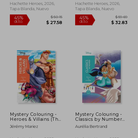
(en Inglés)
Hachette Heroes, 2026,
Hachette Heroes, 2026,
Tapa Blanda, Nuevo
Tapa Blanda, Nuevo
$ 50.15
$ 59.
45%
45%
dcto.
dcto.
$ 27.58
$ 32.
Mystery Colouring -
Mystery Colouring -
Heroes & Villains (The
Classics by Number
Battle). Reveal iconic
(en Inglés)
Jérémy Mariez
Aurélia Bertrand
Disney characters
with colour by