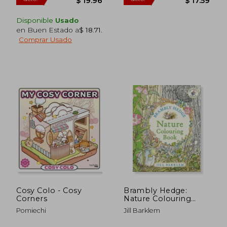
Disponible
Usado
en Buen Estado a
$ 18.71
.
Comprar Usado
$ 35.83
$ 31
45%
45%
dcto.
dcto.
$ 19.71
$ 17.
Cosy Colo - Cosy
Brambly Hedge:
Corners
Nature Colouring
Book (en Inglés)
Pomiechi
Jill Barklem