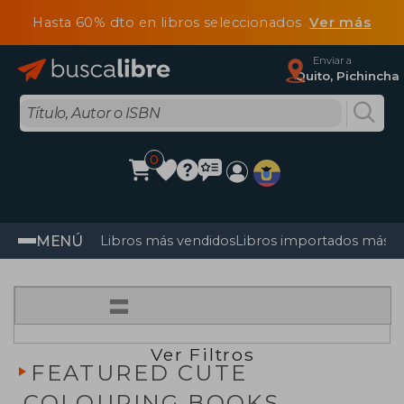
Hasta 60% dto en libros seleccionados
Ver más
Enviar a
Quito, Pichincha
0
MENÚ
Libros más vendidos
Libros importados más v
=
Ver Filtros
FEATURED CUTE
COLOURING BOOKS