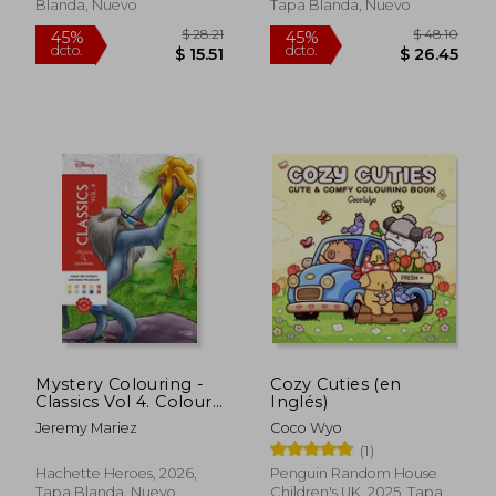
Blanda, Nuevo
Tapa Blanda, Nuevo
Mystery Colouring -
Cozy Cuties (en
Classics Vol 4. Colour
Inglés)
the numbers and
$ 28.21
$ 48.
45%
45%
Jeremy Mariez
Coco Wyo
reveal the picture!
dcto.
dcto.
$ 15.51
$ 26.
(1)
Hachette Heroes, 2026,
Penguin Random House
Tapa Blanda, Nuevo
Children's UK, 2025, Tapa