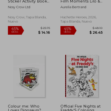
Sticker Activity Book
Film Moments Lilo &
(a Netflix Series) (en
Stitch. Reveal iconic
Nosy Crow Ltd
Aurelia Bertrand
Inglés)
Disney characters
with colour by
number
Nosy Crow, Tapa Blanda,
Hachette Heroes, 2026,
Nuevo
Tapa Blanda, Nuevo
$ 35.83
$ 40.
45%
45%
dcto.
dcto.
$ 19.71
$ 22.
Colour me: Who
Official Five Nights at
Loves Dinosaurs?
Freddy'S Coloring