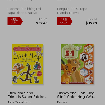
Painting Books)
Inglés)
Usborne Publishing Ltd,,
Penguin, 2020, Tapa
Tapa Blanda, Nuevo
Blanda, Nuevo
$ 31.73
$ 29.
45%
45%
dcto.
dcto.
$ 17.45
$ 16.
Stick man and
Disney the Lion King:
Friends Super Sticker
5 in 1 Colouring (With
Book (en Inglés)
Dot-To-Dot, Colour-
Julia Donaldson
Disney
By-Numbers, Copy