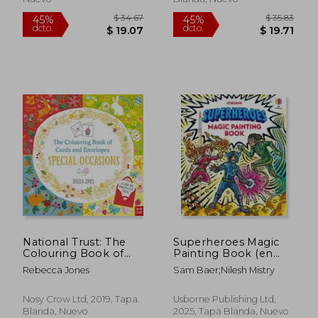
National Trust: The
Superheroes Magic
Colouring Book of
Painting Book (en
Cards and Envelopes:
Inglés)
Rebecca Jones
Sam Baer;Nilesh Mistry
Special Occasions (en
$ 37.91
$ 29.
45%
45%
Inglés)
dcto.
dcto.
$ 20.85
$ 16.
Nosy Crow Ltd, 2019, Tapa
Usborne Publishing Ltd,
Blanda, Nuevo
2025, Tapa Blanda, Nuevo