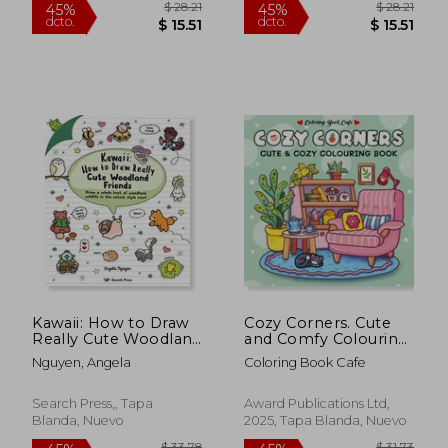
$ 28.21
$ 38.
45%
45%
dcto.
dcto.
$ 15.51
$ 21.
Kawaii: How to Draw
Cozy Corners. Cute
Really Cute Woodland
and Comfy Colouring
Friends (en Inglés)
Book
Nguyen, Angela
Coloring Book Cafe
Search Press,, Tapa
Award Publications Ltd,
Blanda, Nuevo
2025, Tapa Blanda, Nuevo