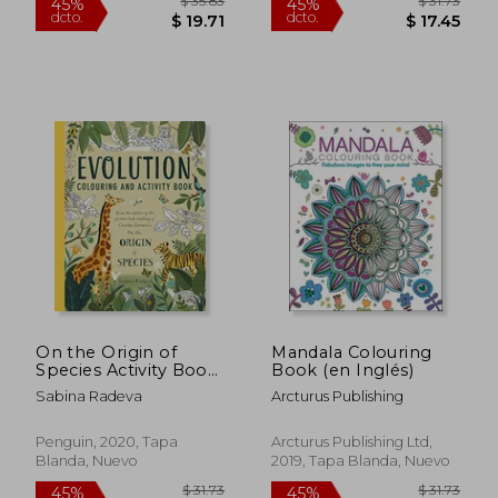
$ 34.67
$ 35.
45%
45%
dcto.
dcto.
$ 19.07
$ 19.
On the Origin of
Mandala Colouring
Species Activity Book
Book (en Inglés)
(Activity Books) (en
Sabina Radeva
Arcturus Publishing
Inglés)
Penguin, 2020, Tapa
Arcturus Publishing Ltd,
Blanda, Nuevo
2019, Tapa Blanda, Nuevo