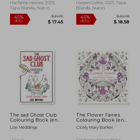
Hachette Heroes, 2025,
HarperCollins, 2025, Tapa
Tapa Blanda, Nuevo
Blanda, Nuevo
$ 36.29
$ 31
45%
45%
dcto.
dcto.
$ 19.96
$ 17.
The sad Ghost Club
The Flower Fairies
Colouring Book (en
Colouring Book (en
Inglés)
Inglés)
Lize Meddings
Cicely Mary Barker