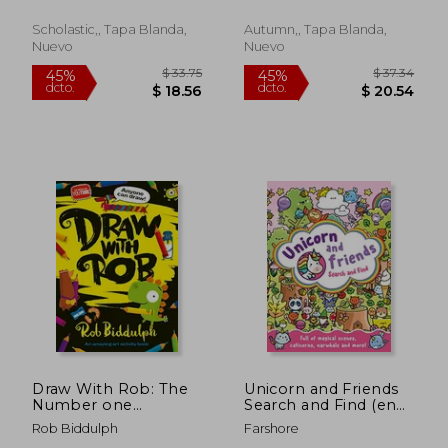
Colouring, and More! )
Scholastic,, Tapa Blanda,
Autumn,, Tapa Blanda,
Nuevo
Nuevo
$ 30.63
$ 38.
45%
45%
dcto.
dcto.
$ 16.85
$ 21.
Draw With Rob: The
Unicorn and Friends
Number one
Search and Find (en
Bestselling art Activity
Inglés)
Rob Biddulph
Farshore
Book From Internet