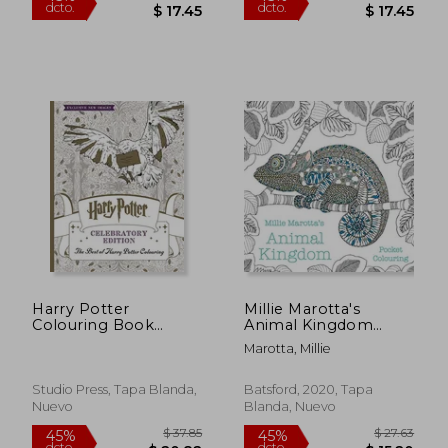
$ 37.91
$ 29.
45%
45%
dcto.
dcto.
$ 20.85
$ 16.
Harry Potter
Millie Marotta's
Colouring Book
Animal Kingdom
Celebratory Edition:
Pocket Colouring (en
Marotta, Millie
The Best of Harry
Inglés)
Potter colouring
Studio Press, Tapa Blanda,
Batsford, 2020, Tapa
Nuevo
Blanda, Nuevo