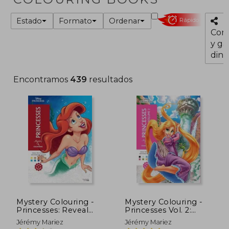
Estado
Formato
Ordenar
Rápido
Com
y ga
dine
Encontramos
439
resultados
Mystery Colouring -
Mystery Colouring -
Princesses: Reveal
Princesses Vol. 2:
Iconic Disney
Reveal Iconic Disney
Jérémy Mariez
Jérémy Mariez
Characters With
Characters With