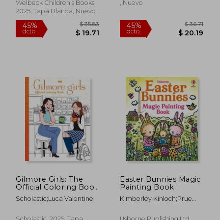
Welbeck Children's Books,
, Nuevo
2025, Tapa Blanda, Nuevo
$ 31.73
$ 29.
45%
45%
dcto.
dcto.
$ 17.45
$ 16.
Gilmore Girls: The
Easter Bunnies Magic
Official Coloring Book
Painting Book
(en Inglés)
Scholastic;Luca Valentine
Kimberley Kinloch;Prue
Pittock
Scholastic, 2025, Tapa
Usborne Publishing Ltd,