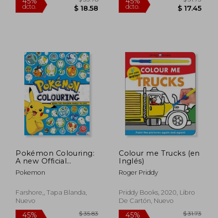
$ 28.21
$ 28
45%
45%
dcto.
dcto.
$ 15.51
$ 15.
Pokémon Colouring:
Colour me Trucks (en
A new Official
Inglés)
Pokémon Colouring
Pokemon
Roger Priddy
Book - Perfect for
Fans of all Ages!
Farshore,, Tapa Blanda,
Priddy Books, 2020, Libro
Nuevo
De Cartón, Nuevo