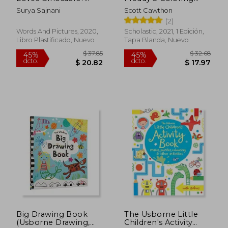
Watch me Change
Book (en Inglés)
Surya Sajnani
Scott Cawthon
Colour in Water (Wee
(2)
Gallery Bath Books)
(en Inglés)
Words And Pictures, 2020,
Scholastic, 2021, 1 Edición,
Libro Plastificado, Nuevo
Tapa Blanda, Nuevo
Big Drawing Book
The Usborne Little
(Usborne Drawing,
Children's Activity