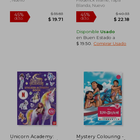
, Nuevo
Frederick Warne, Tapa
Blanda, Nuevo
Disponible
Usado
en Buen Estado a
$ 19.50
.
Comprar Usado
$ 31.73
$ 33.
45%
45%
dcto.
dcto.
$ 17.45
$ 18.
Unicorn Academy:
Mystery Colouring -