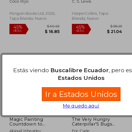
Coco Wyo
C. S. Lewis
Penguin Books Ltd, 2026,
HarperCollins, Tapa
Tapa Blanda, Nuevo
Blanda, Nuevo
$ 37.85
$ 32.
45%
45%
dcto.
dcto.
$ 20.82
$ 17.
Estás viendo
Buscalibre Ecuador
, pero e
Estados Unidos
Ir a Estados Unidos
Me quedo aquí
Magic Painting
The Very Hungry
Countdown to
Caterpillar'S Bugs
Christmas (Magic
Sticker & Colou (en
Abigail Wheatley
Eric Carle