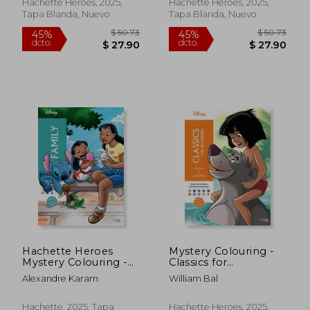
number (en Inglés)
Hachette Heroes, 2025,
Hachette Heroes, 2025,
Tapa Blanda, Nuevo
Tapa Blanda, Nuevo
$ 50.73
$ 50.
45%
45%
dcto.
dcto.
$ 27.90
$ 27.
Hachette Heroes
Mystery Colouring -
Mystery Colouring -
Classics for
Family Reveal iconic
Beginners. Reveal
Alexandre Karam
William Bal
Disney characters
iconic Disney
with colour by
characters with
number (en Inglés)
colour by number
Hachette, 2025, Tapa
Hachette Heroes, 2025,