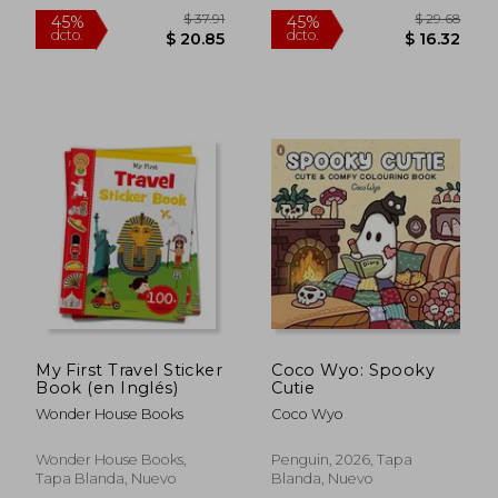
My First Travel Sticker
Coco Wyo: Spooky
Book (en Inglés)
Cutie
Wonder House Books
Coco Wyo
Wonder House Books,
Penguin, 2026, Tapa
Tapa Blanda, Nuevo
Blanda, Nuevo
$ 30.63
$ 31
45%
45%