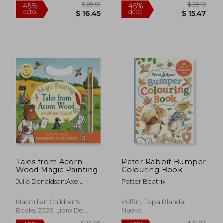
dcto.
dcto.
$ 16.85
$ 17.
Tales from Acorn
Peter Rabbit Bumper
Wood Magic Painting
Colouring Book
Julia Donaldson;Axel
Potter Beatrix
Scheffler
Macmillan Children's
Puffin,, Tapa Blanda,
Books, 2026, Libro De
Nuevo
Cartón, Nuevo