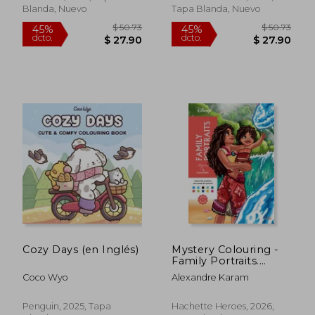
(en Inglés)
Blanda, Nuevo
Tapa Blanda, Nuevo
$ 50.73
$ 50.
45%
45%
Cozy Days (en Inglés)
Mystery Colouring -
dcto.
dcto.
$ 27.90
$ 27.
Family Portraits.
Reveal iconic Disney
Coco Wyo
Alexandre Karam
characters with
colour by number
Penguin, 2025, Tapa
Hachette Heroes, 2026,