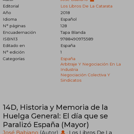
Editorial
Los Libros De La Catarata
Año
2018
Idioma
Español
N° páginas
128
Encuadernación
Tapa Blanda
ISBN13
9788490975589
Editado en
España
N° edición
1
Categorías
España
Arbitraje Y Negociación En La
Industria
Negociación Colectiva Y
Sindicatos
14D, Historia y Memoria de la
Huelga General: El día que se
Paralizó España (Mayor)
José Babiano
(Autor)
·
Los Libros De La