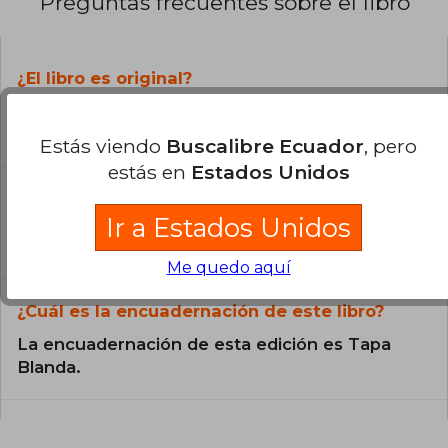
Preguntas frecuentes sobre el libro
¿El libro es original?
Todos los libros de nuestro
catálogo son Originales.
Estás viendo
Buscalibre Ecuador
, pero
estás en
Estados Unidos
¿En qué Idioma está escrito el
libro?
Ir a Estados Unidos
El libro está escrito en Español.
Me quedo aquí
¿Cuál es la encuadernación de este libro?
La encuadernación de esta edición es Tapa
Blanda.