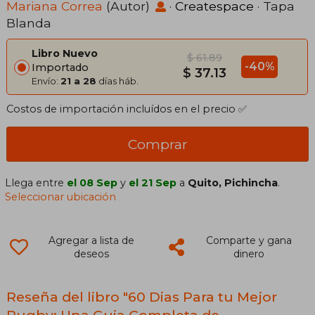
mas Fuerte, mas Rapido y Ponerse
Mariana Correa
(Autor)
·
Createspace
· Tapa
Blanda
en Forma
Libro Nuevo
$ 61.89
-40%
Importado
$ 37.13
Envío:
21 a 28
días háb.
Costos de importación incluídos en el precio ✅
Comprar
Llega entre
el 08 Sep
y
el 21 Sep
a
Quito, Pichincha
.
Seleccionar ubicación
Agregar a lista de
Comparte y gana
deseos
dinero
Reseña del libro "60 Dias Para tu Mejor
Rugby: Una Guia Completa de