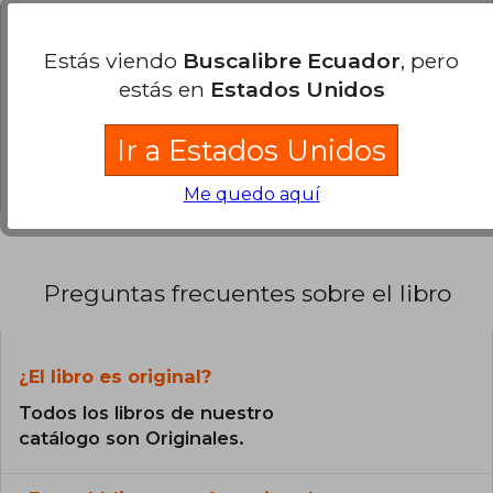
0% (0)
Estás viendo
Buscalibre Ecuador
, pero
0% (0)
estás en
Estados Unidos
0% (0)
0% (0)
Ir a Estados Unidos
0% (0)
Me quedo aquí
Preguntas frecuentes sobre el libro
¿El libro es original?
Todos los libros de nuestro
catálogo son Originales.