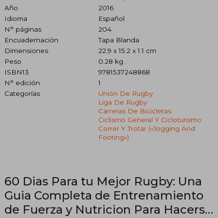
Año
2016
Idioma
Español
N° páginas
204
Encuadernación
Tapa Blanda
Dimensiones
22.9 x 15.2 x 1.1 cm
Peso
0.28 kg.
ISBN13
9781537248868
N° edición
1
Categorías
Unión De Rugby
Liga De Rugby
Carreras De Bicicletas
Ciclismo General Y Cicloturismo
Correr Y Trotar («jogging And
Footing»)
60 Dias Para tu Mejor Rugby: Una
Guia Completa de Entrenamiento
de Fuerza y Nutricion Para Hacerse