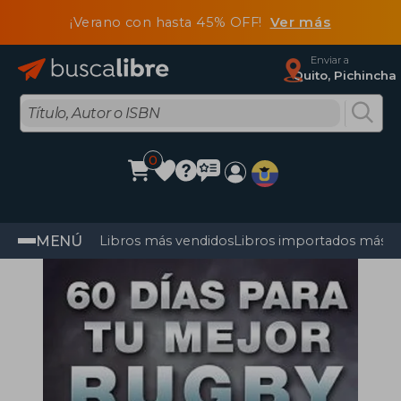
¡Verano con hasta 45% OFF!
Ver más
Enviar a
Quito, Pichincha
0
MENÚ
Libros más vendidos
Libros importados más v