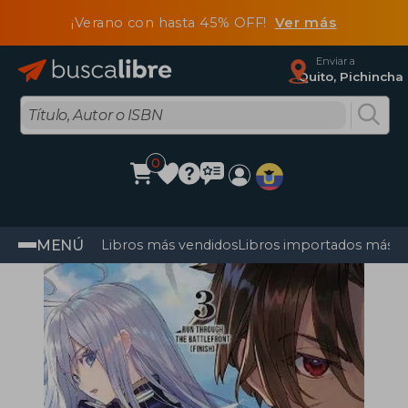
¡Verano con hasta 45% OFF!
Ver más
Enviar a
Quito, Pichincha
0
MENÚ
Libros más vendidos
Libros importados más v