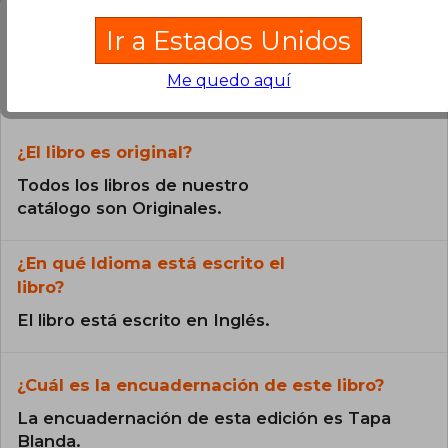
Ir a Estados Unidos
Preguntas frecuentes sobre el libro
Me quedo aquí
¿El libro es original?
Todos los libros de nuestro
catálogo son Originales.
¿En qué Idioma está escrito el
libro?
El libro está escrito en Inglés.
¿Cuál es la encuadernación de este libro?
La encuadernación de esta edición es Tapa
Blanda.