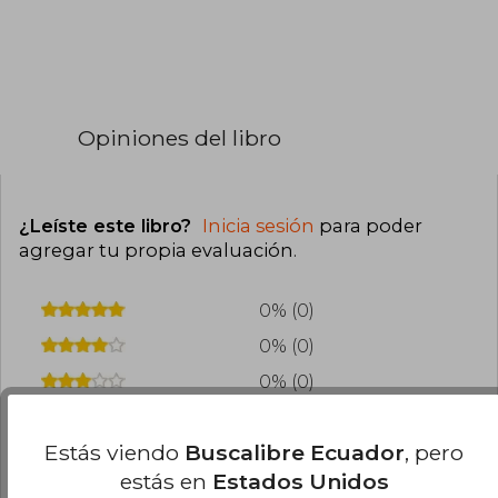
Opiniones del libro
¿Leíste este libro?
Inicia sesión
para poder
agregar tu propia evaluación
.
0% (0)
0% (0)
0% (0)
0% (0)
Estás viendo
Buscalibre Ecuador
, pero
0% (0)
estás en
Estados Unidos