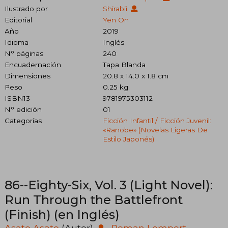
Ilustrado por
Shirabii
Editorial
Yen On
Año
2019
Idioma
Inglés
N° páginas
240
Encuadernación
Tapa Blanda
Dimensiones
20.8 x 14.0 x 1.8 cm
Peso
0.25 kg.
ISBN13
9781975303112
N° edición
01
Categorías
Ficción Infantil / Ficción Juvenil:
«ranobe» (novelas Ligeras De
Estilo Japonés)
86--Eighty-Six, Vol. 3 (Light Novel):
Run Through the Battlefront
(Finish) (en Inglés)
Asato Asato
(Autor)
·
Roman Lempert