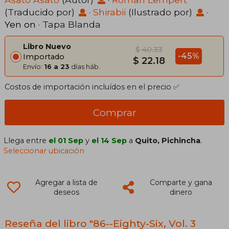
(Traducido por)
·
Shirabii
(Ilustrado por)
·
Yen on
· Tapa Blanda
Libro Nuevo
$ 40.33
-45%
Importado
$ 22.18
Envío:
16 a 23
días háb.
Costos de importación incluídos en el precio ✅
Comprar
Llega entre
el 01 Sep
y
el 14 Sep
a
Quito, Pichincha
.
Seleccionar ubicación
Agregar a lista de
Comparte y gana
deseos
dinero
Reseña del libro "86--Eighty-Six, Vol. 3