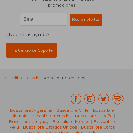
Suscríbete para recibir ofertas y
promociones
¿Necesitas ayuda?
Ir a Centro de Soporte
Buscalibre Ecuador
Derechos Reservados.
Buscalibre Argentina
|
Buscalibre Chile
|
Buscalibre
Colombia
|
Buscalibre Ecuador
|
Buscalibre España
|
Buscalibre Uruguay
|
Buscalibre México
|
Buscalibre
Perú
|
Buscalibre Estados Unidos
|
Buscalibre Otros
Países
|
Bookdelivery Reino Unido