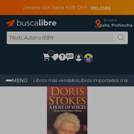
¡Verano con hasta 45% OFF!
Ver más
Enviar a
Quito, Pichincha
0
MENÚ
Libros más vendidos
Libros importados más v