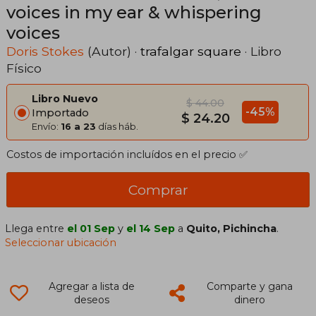
voices in my ear & whispering
voices
Doris Stokes
(Autor) ·
trafalgar square
· Libro
Físico
Libro Nuevo
$ 44.00
-45%
Importado
$ 24.20
Envío:
16 a 23
días háb.
Costos de importación incluídos en el precio ✅
Comprar
Llega entre
el 01 Sep
y
el 14 Sep
a
Quito, Pichincha
.
Seleccionar ubicación
Agregar a lista de
Comparte y gana
deseos
dinero