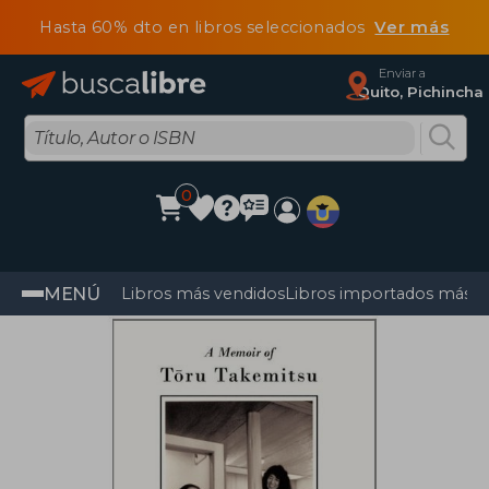
Hasta 60% dto en libros seleccionados
Ver más
Enviar a
Quito, Pichincha
0
MENÚ
Libros más vendidos
Libros importados más v