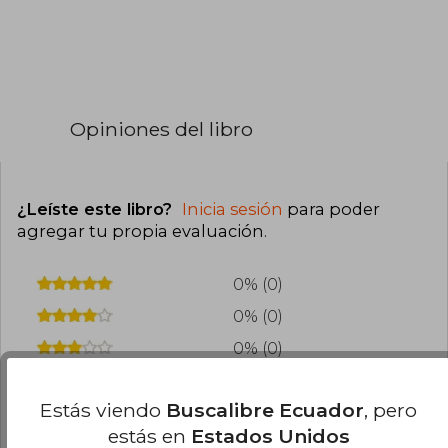
Opiniones del libro
¿Leíste este libro?
Inicia sesión
para poder
agregar tu propia evaluación
.
0% (0)
0% (0)
0% (0)
0% (0)
Estás viendo
Buscalibre Ecuador
, pero
0% (0)
estás en
Estados Unidos