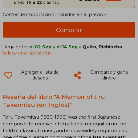
Envío:
16 a 22
días háb.
Costos de importación incluídos en el precio ✅
Comprar
Llega entre
el 02 Sep
y
el 14 Sep
a
Quito, Pichincha
.
Seleccionar ubicación
Agregar a lista de
Comparte y gana
deseos
dinero
Reseña del libro "A Memoir of t ru
Takemitsu (en Inglés)"
Toru Takemitsu (1930-1996) was the first Japanese
composer to receive international recognition in the
field of classical music, and is now widely regarded as
one of the greatest composers of the late twentieth