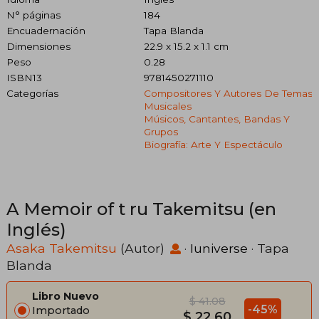
N° páginas
184
Encuadernación
Tapa Blanda
Dimensiones
22.9 x 15.2 x 1.1 cm
Peso
0.28
ISBN13
9781450271110
Categorías
Compositores Y Autores De Temas
Musicales
Músicos, Cantantes, Bandas Y
Grupos
Biografía: Arte Y Espectáculo
A Memoir of t ru Takemitsu (en
Inglés)
Asaka Takemitsu
(Autor)
·
Iuniverse
· Tapa
Blanda
Libro Nuevo
$ 41.08
-45%
Importado
$ 22.60