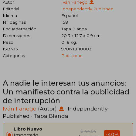
Autor
Iván Fanego
Editorial
Independently Published
Idioma
Español
N° páginas
158
Encuadernación
Tapa Blanda
Dimensiones
20.3 x 12.7 x 0.9 cm
Peso
0.18 kg.
ISBN13
9781718118003
Categorías
Publicidad
A nadie le interesan tus anuncios:
Un manifiesto contra la publicidad
de interrupción
Iván Fanego
(Autor)
·
Independently
Published
· Tapa Blanda
Libro Nuevo
$ 44.64
-40%
Importado