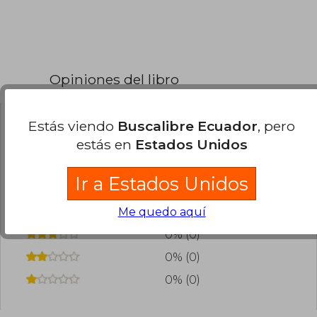
Opiniones del libro
Estás viendo
Buscalibre Ecuador
, pero
¿Leíste este libro?
Inicia sesión
para poder
estás en
Estados Unidos
agregar tu propia evaluación
.
Ir a Estados Unidos
0% (0)
Me quedo aquí
0% (0)
0% (0)
0% (0)
0% (0)