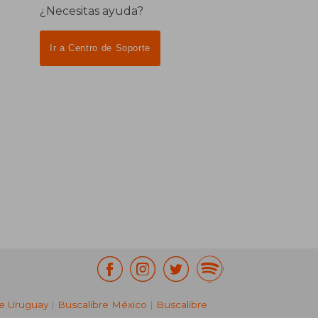
¿Necesitas ayuda?
Ir a Centro de Soporte
re Uruguay
|
Buscalibre México
|
Buscalibre