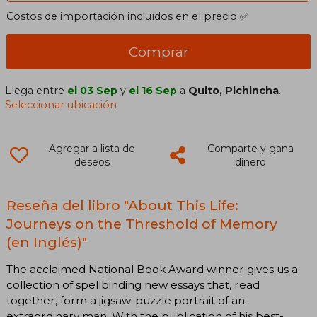
Costos de importación incluídos en el precio ✅
Comprar
Llega entre
el 03 Sep
y
el 16 Sep
a
Quito, Pichincha
.
Seleccionar ubicación
Agregar a lista de
Comparte y gana
deseos
dinero
Reseña del libro "About This Life:
Journeys on the Threshold of Memory
(en Inglés)"
The acclaimed National Book Award winner gives us a
collection of spellbinding new essays that, read
together, form a jigsaw-puzzle portrait of an
extraordinary man. With the publication of his best-