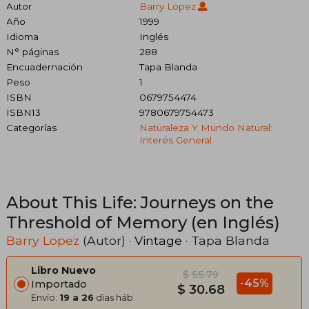
Autor
Barry Lopez
Año
1999
Idioma
Inglés
N° páginas
288
Encuadernación
Tapa Blanda
Peso
1
ISBN
0679754474
ISBN13
9780679754473
Categorías
Naturaleza Y Mundo Natural:
Interés General
About This Life: Journeys on the
Threshold of Memory (en Inglés)
Barry Lopez
(Autor) ·
Vintage
· Tapa Blanda
Libro Nuevo
$ 55.79
-45%
Importado
$ 30.68
Envío:
19 a 26
días háb.