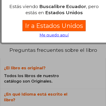
Estás viendo
Buscalibre Ecuador
, pero
0% (0)
estás en
Estados Unidos
0% (0)
0% (0)
Ir a Estados Unidos
Me quedo aquí
Preguntas frecuentes sobre el libro
¿El libro es original?
Todos los libros de nuestro
catálogo son Originales.
¿En qué Idioma está escrito el
libro?