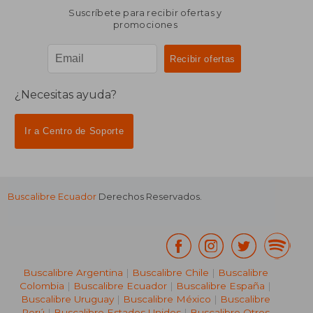
Suscríbete para recibir ofertas y
promociones
¿Necesitas ayuda?
Ir a Centro de Soporte
Buscalibre Ecuador
Derechos Reservados.
Buscalibre Argentina
|
Buscalibre Chile
|
Buscalibre
Colombia
|
Buscalibre Ecuador
|
Buscalibre España
|
Buscalibre Uruguay
|
Buscalibre México
|
Buscalibre
Perú
|
Buscalibre Estados Unidos
|
Buscalibre Otros