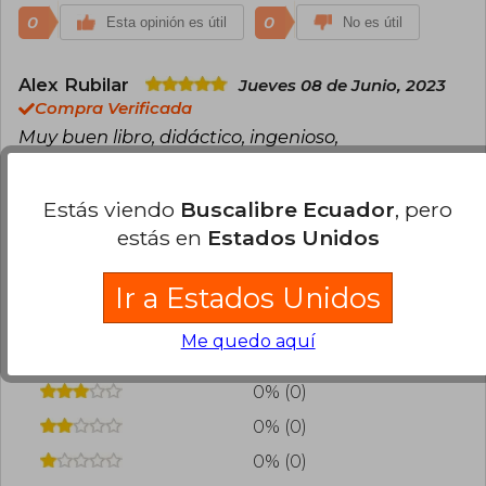
0
0
Esta opinión es útil
No es útil
Alex Rubilar
Jueves 08 de Junio, 2023
Compra Verificada
Muy buen libro, didáctico, ingenioso,
0
0
Esta opinión es útil
No es útil
Estás viendo
Buscalibre Ecuador
, pero
estás en
Estados Unidos
¿Leíste este libro?
Inicia sesión
para poder
agregar tu propia evaluación
.
Ir a Estados Unidos
100% (4)
Me quedo aquí
0% (0)
0% (0)
0% (0)
0% (0)