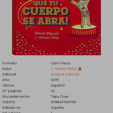
Formato
Libro Físico
Autor
J. William Petty
Editorial
Andana Editorial
Año
2019
Idioma
Español
N° páginas
10
Encuadernación
Tapa Dura
ISBN13
9788417497491
Editado en
España
N° edición
1