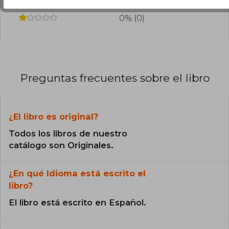
0% (0)
Jakobs también ha trabajado extensamente en
0% (0)
temas como la imputación objetiva, la autoría y
participación en delitos, y la teoría del delito en
general. Su pensamiento ha influido
profundamente en el desarrollo del Derecho
Penal moderno, no solo en Alemania sino en
muchos países de tradición jurídica continental.
Preguntas frecuentes sobre el libro
Su obra continúa siendo objeto de estudio y
discusión en ámbitos académicos y jurídicos.
¿El libro es original?
Todos los libros de nuestro
catálogo son Originales.
¿En qué Idioma está escrito el
libro?
El libro está escrito en Español.