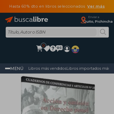
Hasta 60% dto en libros seleccionados
Ver más
Enviar a
Quito, Pichincha
0
MENÚ
Libros más vendidos
Libros importados más v