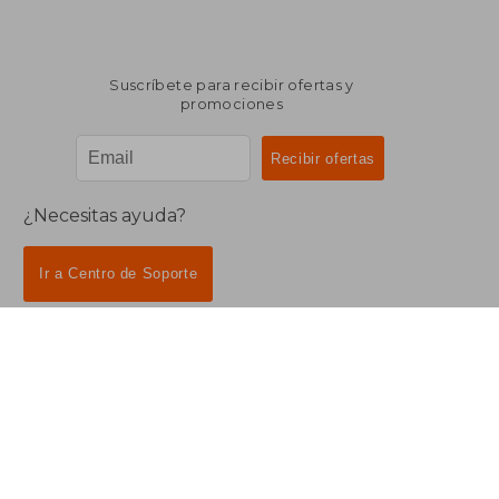
Suscríbete para recibir ofertas y
promociones
¿Necesitas ayuda?
Ir a Centro de Soporte
Buscalibre Ecuador
Derechos Reservados.
Buscalibre Argentina
|
Buscalibre Chile
|
Buscalibre