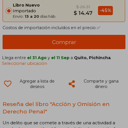
Libro Nuevo
$ 26.31
-45%
Importado
$ 14.47
Envío:
13 a 20
días háb.
Costos de importación incluídos en el precio ✅
Comprar
Llega entre
el 31 Ago
y
el 11 Sep
a
Quito, Pichincha
.
Seleccionar ubicación
Agregar a lista de
Comparte y gana
deseos
dinero
Reseña del libro "Acción y Omisión en
Derecho Penal"
Un delito que se comete a través de una actividad a