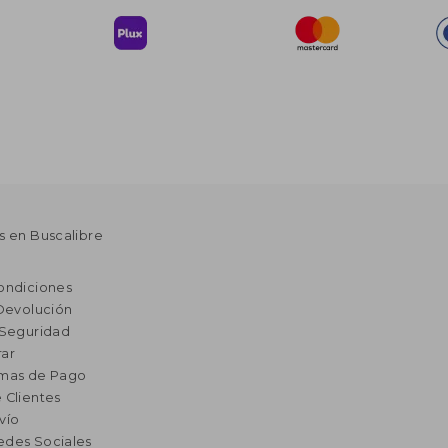
s en Buscalibre
ondiciones
 Devolución
 Seguridad
ar
rmas de Pago
 Clientes
vío
edes Sociales