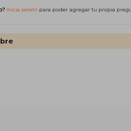
o?
Inicia sesión
para poder agregar tu propia preg
ibre