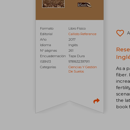
Formato
Libro Físico
A
Editorial
Callisto Reference
Año
2017
Idioma
Inglés
Rese
N° páginas
261
Inglé
Encuadernación
Tapa Dura
ISBN13
9781632397911
Categorías
Ciencias Y Gestión
As a p
De Suelos
fiber.
increa
fertil
scenar
the la
book f