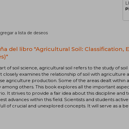
L
P
gregar a lista de deseos
ña del libro "Agricultural Soil: Classificatio
s)"
art of soil science, agricultural soil refers to the study of s
 It closely examines the relationship of soil with agricultur
se agriculture production. Some of the areas dealt within are 
ity among others. This book explores all the important aspect
io. It strives to provide a fair idea about this discipline a
test advances within this field. Scientists and students activel
ull of crucial and unexplored concepts. It will serve as a be