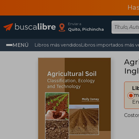
Has
Enviar a
Quito, Pichincha
MENÚ
Libros más vendidos
Libros importados más v
Agri
Ingl
Li
Im
En
Costo