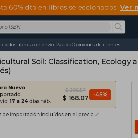
ta 60% dto en libros seleccionados
Ver 
endidos
Libros con envío Rápido
Opiniones de clientes
cultural Soil: Classification, Ecology
és)
bro Nuevo
$ 305.57
-45%
portado
$ 168.07
vío:
17 a 24
días háb.
s de importación incluídos en el precio ✅