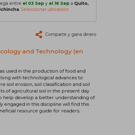
lega entre
el 03 Sep
y
el 16 Sep
a
Quito,
ichincha
.
Seleccionar ubicación
Comparte y gana dinero
n, Ecology and Technology (en
oil as used in the production of food and
e along with technological advances to
soil erosion, soil classification and soil
s of agricultural soil in the present day
nd to help develop a better understanding of
y engaged in this discipline will find this
neficial resource guide for readers.