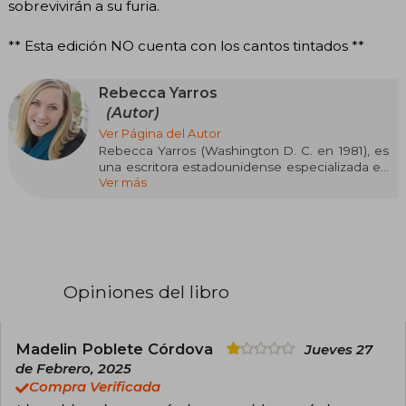
sobrevivirán a su furia.
** Esta edición NO cuenta con los cantos tintados **
Rebecca Yarros
(Autor)
Ver Página del Autor
Rebecca Yarros (Washington D. C. en 1981), es
una escritora estadounidense especializada en
Ver más
fantasía romántica y romance contemporáneo.
Su estilo apasionado, emocional y cargado de
acción la ha convertido en una de las autoras
más leídas del momento. Su éxito llegó con la
saga Empíreo, iniciada con Alas de sangre
(Fourth Wing), seguida por Alas de hierro (Iron
Flame) y Alas de ónix (Onyx Storm), una trilogía
Opiniones del libro
ambientada en una academia militar con
dragones, magia y relaciones intensas que ha
conquistado a lectores de todo el mundo.
Rebecca Yarros ha sido reconocida con
Madelin Poblete Córdova
Jueves 27
premios como el Goodreads Choice Award y el
de Febrero, 2025
British Book Award al Libro del Año Pageturner,
Compra Verificada
y su obra será adaptada a televisión.