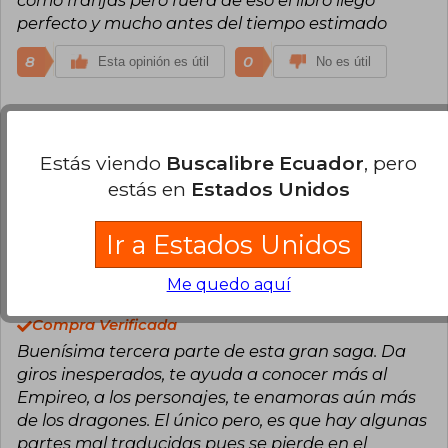
como franjas pero fuera de eso el libro llegó
perfecto y mucho antes del tiempo estimado
8
0
Esta opinión es útil
No es útil
Joarleen Negrón
Miércoles 26 de
Febrero, 2025
Estás viendo
Buscalibre Ecuador
, pero
Compra Verificada
estás en
Estados Unidos
Llegó bien, pero tiene dos capítulos repetidos
7
1
Esta opinión es útil
No es útil
Ir a Estados Unidos
Valentina Carrasco
Me quedo aquí
Miércoles 12 de
Febrero, 2025
Compra Verificada
Buenísima tercera parte de esta gran saga. Da
giros inesperados, te ayuda a conocer más al
Empireo, a los personajes, te enamoras aún más
de los dragones. El único pero, es que hay algunas
partes mal traducidas pues se pierde en el