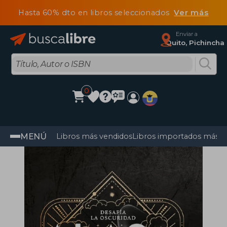
Hasta 60% dto en libros seleccionados
Ver más
Enviar a
Quito, Pichincha
0
MENÚ
Libros más vendidos
Libros importados más v