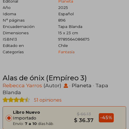
Editorial
Planeta
Año
2025
Idioma
Español
N° páginas
896
Encuadernación
Tapa Blanda
Dimensiones
15 x 23 cm
ISBN13
9789564086675
Editado en
Chile
Categorías
Fantasía
Alas de ónix (Empíreo 3)
Rebecca Yarros
(Autor)
·
Planeta
· Tapa
Blanda
51 opiniones
Libro Nuevo
$ 66.13
-45%
Importado
$ 36.37
Envío:
7 a 10
días háb.