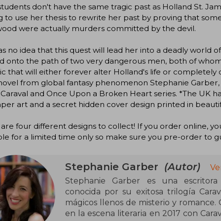
tudents don't have the same tragic past as Holland St. Jam
 to use her thesis to rewrite her past by proving that som
wood were actually murders committed by the devil.
s no idea that this quest will lead her into a deadly world
nd onto the path of two very dangerous men, both of whom a
c that will either forever alter Holland's life or completely d
novel from global fantasy phenomenon Stephanie Garber, t
 Caraval and Once Upon a Broken Heart series. *The UK har
er art and a secret hidden cover design printed in beautifu
are four different designs to collect! If you order online, y
ble for a limited time only so make sure you pre-order to 
Stephanie Garber
(Autor)
Ve
Stephanie Garber es una escritora 
conocida por su exitosa trilogía Car
mágicos llenos de misterio y romance. O
en la escena literaria en 2017 con Cara