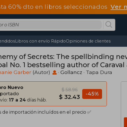
ta 60% dto en libros seleccionados
Ver 
endidos
Libros con envío Rápido
Opiniones de clientes
hemy of Secrets: The spellbinding ne
bal No. 1 bestselling author of Carav
ken Heart (en Inglés)
hanie Garber
(Autor)
·
Gollancz
· Tapa Dura
bro Nuevo
$ 58.96
-45%
portado
$ 32.43
vío:
17 a 24
días háb.
s de importación incluídos en el precio ✅