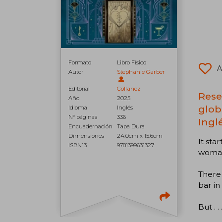
Formato
Libro Físico
A
Autor
Stephanie Garber
Editorial
Gollancz
Rese
Año
2025
glob
Idioma
Inglés
N° páginas
336
Inglé
Encuadernación
Tapa Dura
Dimensiones
24.0cm x 15.6cm
It sta
ISBN13
9781399631327
woman 
There 
bar in
But . . 