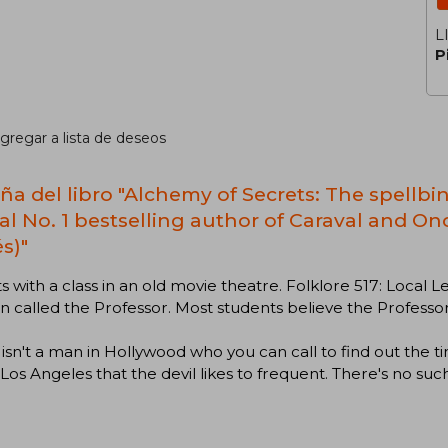
L
P
gregar a lista de deseos
ña del libro "Alchemy of Secrets: The spellb
al No. 1 bestselling author of Caraval and O
s)"
rts with a class in an old movie theatre. Folklore 517: Loca
called the Professor. Most students believe the Professor's 
isn't a man in Hollywood who you can call to find out the ti
 Los Angeles that the devil likes to frequent. There's no suc
.