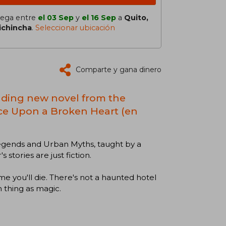
lega entre
el 03 Sep
y
el 16 Sep
a
Quito,
ichincha
.
Seleccionar ubicación
Comparte y gana dinero
inding new novel from the
nce Upon a Broken Heart (en
l Legends and Urban Myths, taught by a
stories are just fiction.
me you'll die. There's not a haunted hotel
h thing as magic.