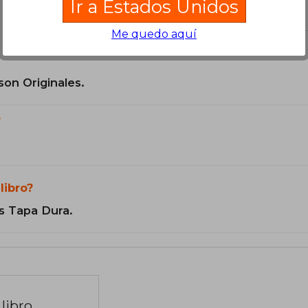
Ir a Estados Unidos
el libro
Me quedo aquí
son Originales.
?
libro?
s Tapa Dura.
libro