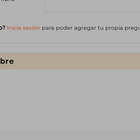
o?
Inicia sesión
para poder agregar tu propia preg
ibre