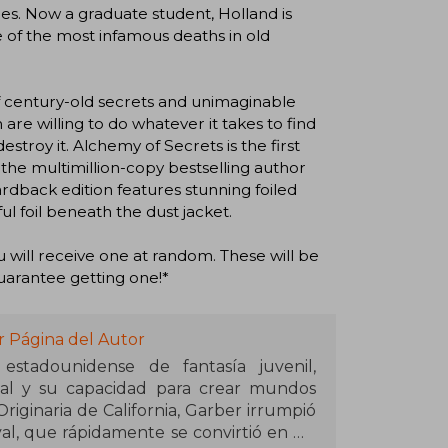
es. Now a graduate student, Holland is
e of the most infamous deaths in old
 of century-old secrets and unimaginable
re willing to do whatever it takes to find
estroy it. Alchemy of Secrets is the first
he multimillion-copy bestselling author
dback edition features stunning foiled
l foil beneath the dust jacket.
ou will receive one at random. These will be
guarantee getting one!*
r Página del Autor
estadounidense de fantasía juvenil,
aval y su capacidad para crear mundos
riginaria de California, Garber irrumpió
val, que rápidamente se convirtió en un