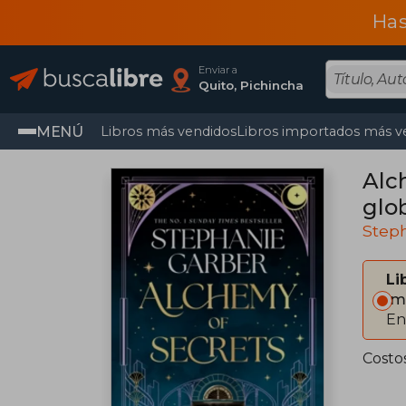
Has
Enviar a
Quito, Pichincha
MENÚ
Libros más vendidos
Libros importados más v
Alc
glo
Bro
Step
Li
Im
En
Costo