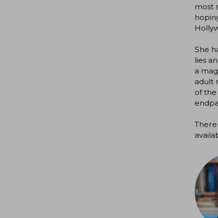
most s
hoping
Holly
She ha
lies a
a magi
adult 
of the
endpap
There 
availa