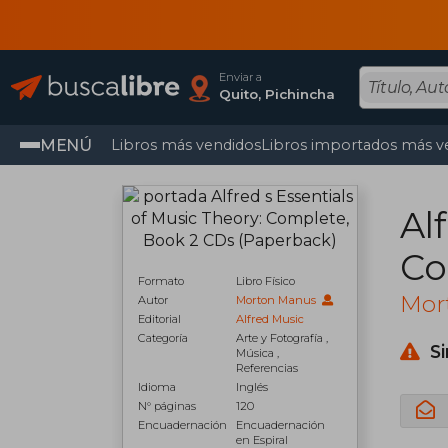
Enviar a
Quito, Pichincha
MENÚ
Libros más vendidos
Libros importados más v
Al
Co
Formato
Libro Físico
Mor
Autor
Morton Manus
Editorial
Alfred Music
Categoría
Arte y Fotografía ,
S
Música ,
Referencias
Idioma
Inglés
N° páginas
120
Encuadernación
Encuadernación
en Espiral