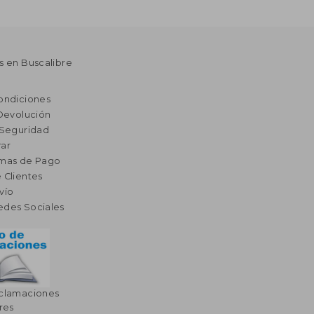
s en Buscalibre
ondiciones
 Devolución
 Seguridad
ar
rmas de Pago
 Clientes
vío
edes Sociales
eclamaciones
res