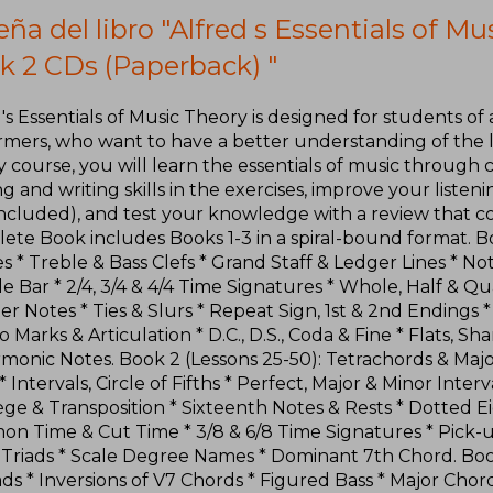
ña del libro "Alfred s Essentials of M
k 2 CDs (Paperback) "
's Essentials of Music Theory is designed for students of
rmers, who want to have a better understanding of the la
 course, you will learn the essentials of music through 
g and writing skills in the exercises, improve your listenin
included), and test your knowledge with a review that 
te Book includes Books 1-3 in a spiral-bound format. Boo
s * Treble & Bass Clefs * Grand Staff & Ledger Lines * N
 Bar * 2/4, 3/4 & 4/4 Time Signatures * Whole, Half & Qu
r Notes * Ties & Slurs * Repeat Sign, 1st & 2nd Endings 
Marks & Articulation * D.C., D.S., Coda & Fine * Flats, Sh
monic Notes. Book 2 (Lessons 25-50): Tetrachords & Majo
* Intervals, Circle of Fifths * Perfect, Major & Minor Int
ège & Transposition * Sixteenth Notes & Rests * Dotted E
n Time & Cut Time * 3/8 & 6/8 Time Signatures * Pick-u
 Triads * Scale Degree Names * Dominant 7th Chord. Book 
ads * Inversions of V7 Chords * Figured Bass * Major Chor