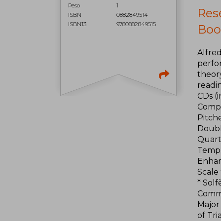
Peso
1
Rese
ISBN
0882849514
ISBN13
9780882849515
Boo
Alfred
perfo
theory
readin
CDs (
Comple
Pitche
Double
Quarte
Tempo 
Enhar
Scale 
* Solf
Commo
Major
of Tri