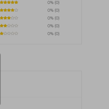
una huella duradera, consolidando un
0% (0)
 y estudiantes en el aprendizaje del
0% (0)
0% (0)
0% (0)
0% (0)