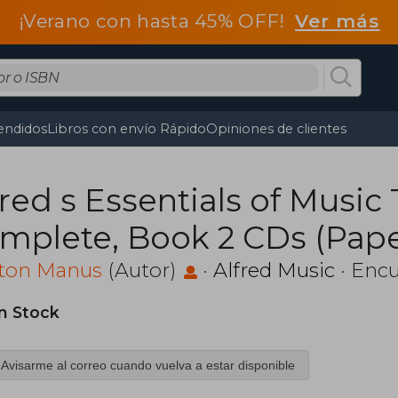
¡Verano con hasta 45% OFF!
Ver más
endidos
Libros con envío Rápido
Opiniones de clientes
fred s Essentials of Music
mplete, Book 2 CDs (Pap
ton Manus
(Autor)
·
Alfred Music
· Encu
in Stock
Avisarme al correo cuando vuelva a estar disponible