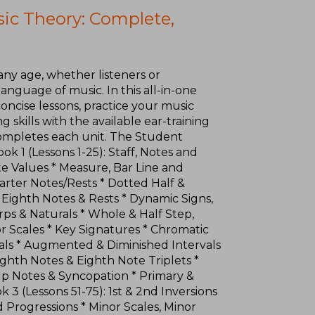
usic Theory: Complete,
 any age, whether listeners or
nguage of music. In this all-in-one
concise lessons, practice your music
g skills with the available ear-training
completes each unit. The Student
k 1 (Lessons 1-25): Staff, Notes and
ote Values * Measure, Bar Line and
arter Notes/Rests * Dotted Half &
* Eighth Notes & Rests * Dynamic Signs,
arps & Naturals * Whole & Half Step,
r Scales * Key Signatures * Chromatic
ervals * Augmented & Diminished Intervals
ighth Notes & Eighth Note Triplets *
p Notes & Syncopation * Primary &
3 (Lessons 51-75): 1st & 2nd Inversions
d Progressions * Minor Scales, Minor