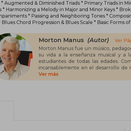
s * Augmented & Diminished Triads * Primary Triads in Mi
 * Harmonizing a Melody in Major and Minor Keys * Bro
paniments * Passing and Neighboring Tones * Composing
 Blues Chord Progression & Blues Scale * Basic Forms of 
Morton Manus
(Autor)
Ver Pá
Morton Manus fue un músico, pedagog
su vida a la enseñanza musical y a l
estudiantes de todas las edades. Com
incansablemente en el desarrollo de m
académico con un enfoque amigable par
Ver más
se materializó en la creación de col
antes y un después en la enseñanza inst
Piano Library se convirtió en un refe
pianística infantil y juvenil.
Además de su labor como autor y edit
de Alfred Music a nivel global, as
conservatorios, escuelas y hogares e