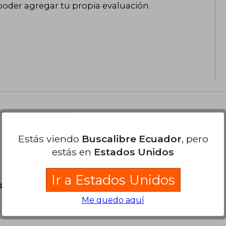
mundo de la educación musical dejó 
poder agregar tu propia evaluación
.
legado que aún hoy guía a profesores
piano y otros instrumentos.
el libro
Estás viendo
Buscalibre Ecuador
, pero
estás en
Estados Unidos
Ir a Estados Unidos
son Originales.
Me quedo aquí
?