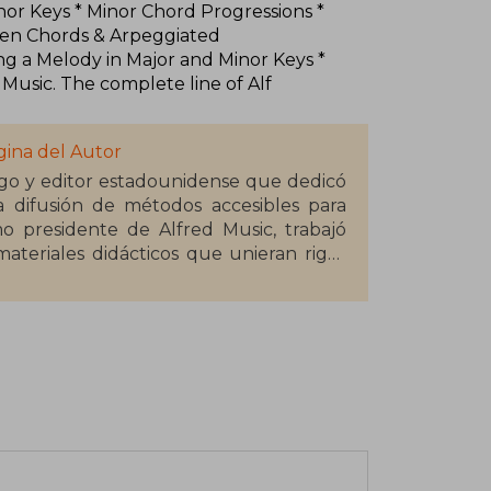
nor Keys * Minor Chord Progressions *
ken Chords & Arpeggiated
 a Melody in Major and Minor Keys *
Music. The complete line of Alf
gina del Autor
o y editor estadounidense que dedicó
a difusión de métodos accesibles para
o presidente de Alfred Music, trabajó
ateriales didácticos que unieran rigor
a principiantes. Su visión pedagógica
ecciones emblemáticas que marcaron un
rumental. Entre ellas, la Alfred's Basic
rente internacional para la formación
or, Morton Manus impulsó la expansión
egurando que sus métodos llegaran a
n distintos continentes. Su aporte al