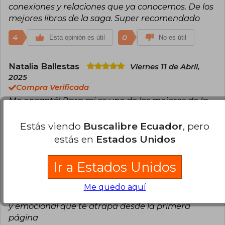
conexiones y relaciones que ya conocemos. De los
mejores libros de la saga. Super recomendado
4
0
Esta opinión es útil
No es útil
Natalia Ballestas
Viernes 11 de Abril,
2025
Compra Verificada
Me encantó! Para mi es uno de los mejores de la
Saga los Juegos del Hambre.
Estás viendo
Buscalibre Ecuador
, pero
4
0
Esta opinión es útil
No es útil
estás en
Estados Unidos
Ahíam Vega González
Viernes 30 de
Ir a Estados Unidos
Mayo, 2025
Compra Verificada
Me quedo aquí
El libro me llegó a tiempo. Es una historia intensa
y emocional que te atrapa desde la primera
página