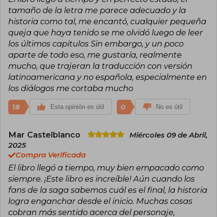
historias que combinaran entretenimiento y
tamaño de la letra me parece adecuado y la
mensajes significativos.
historia como tal, me encantó, cualquier pequeña
queja que haya tenido se me olvidó luego de leer
En 2003, publicó su primera novela, Gregor, el
los últimos capitulos Sin embargo, y un poco
viajero del suelo, parte de la serie Las crónicas
de las Tierras Bajas, una saga de fantasía dirigida
aparte de todo eso, me gustaría, realmente
a un público juvenil. Sin embargo, el éxito
mucho, que trajeran la traducción con versión
mundial llegó en 2008 con Los Juegos del
latinoamericana y no española, especialmente en
Hambre, el primer libro de la trilogía distópica
que incluye también En llamas (2009) y Sinsajo
los diálogos me cortaba mucho
(2010).
18
0
Esta opinión es útil
No es útil
Los Juegos del Hambre se desarrolla en Panem,
un país ficticio donde un gobierno opresivo
obliga a jóvenes a participar en una lucha a
Mar Castelblanco
Miércoles 09 de Abril,
muerte televisada. La historia, protagonizada
2025
por Katniss Everdeen, combina acción, crítica
Compra Verificada
social y dilemas éticos, resonando con lectores
de todas las edades. La trilogía ha vendido
El libro llegó a tiempo, muy bien empacado como
millones de ejemplares en más de 50 idiomas y
siempre. ¡Este libro es increíble! Aún cuando los
fue adaptada exitosamente al cine,
fans de la saga sabemos cuál es el final, la historia
consolidando a Collins como una de las autoras
logra enganchar desde el inicio. Muchas cosas
más influyentes del siglo XXI.
cobran más sentido acerca del personaje,