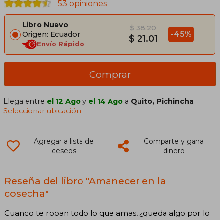
53 opiniones
Libro Nuevo
$ 38.20
-45%
Origen: Ecuador
$ 21.01
Envío Rápido
Comprar
Llega entre
el 12 Ago
y
el 14 Ago
a
Quito, Pichincha
.
Seleccionar ubicación
Agregar a lista de
Comparte y gana
deseos
dinero
Reseña del libro "Amanecer en la
cosecha"
Cuando te roban todo lo que amas, ¿queda algo por lo