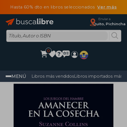
Hasta 60% dto en libros seleccionados
Ver más
Enviar a
Quito, Pichincha
0
MENÚ
Libros más vendidos
Libros importados más v