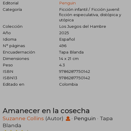
Editorial
Penguin
Categoría
Ficción infantil / Ficción juvenil:
ficción especulativa, distópica y
utópica
Colección
Los Juegos del Hambre
Año
2025
Idioma
Español
N° páginas
496
Encuadernación
Tapa Blanda
Dimensiones
14 x 21 cm
Peso
4.3
ISBN
9786287750142
ISBN13
9786287750142
Editado en
Colombia
Amanecer en la cosecha
Suzanne Collins
(Autor)
·
Penguin
· Tapa
Blanda