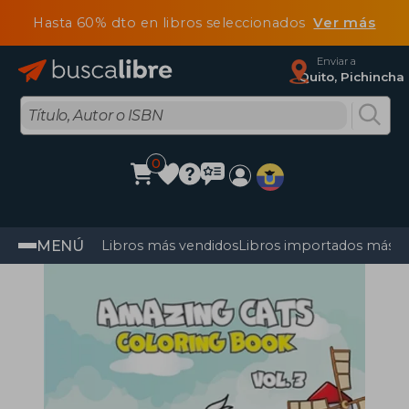
Hasta 60% dto en libros seleccionados
Ver más
Enviar a
Quito, Pichincha
0
MENÚ
Libros más vendidos
Libros importados más v