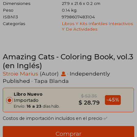
Dimensiones
27.9 x 21.6 x 0.2 cm
Peso
0.14 kg.
ISBN13
9798607483104
Categorías
Libros Y Kits Infantiles Interactivos
Y De Actividades
Amazing Cats - Coloring Book, vol.3
(en Inglés)
Stroie Marius
(Autor)
·
Independently
Published
· Tapa Blanda
Libro Nuevo
$ 52.35
-45%
Importado
$ 28.79
Envío:
16 a 23
días háb.
Costos de importación incluídos en el precio ✅
Comprar