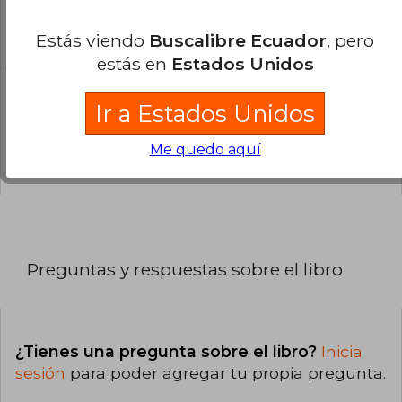
libro?
Estás viendo
Buscalibre Ecuador
, pero
El libro está escrito en Inglés.
estás en
Estados Unidos
¿Cuál es la encuadernación de este libro?
Ir a Estados Unidos
La encuadernación de esta edición es Tapa
Blanda.
Me quedo aquí
Preguntas y respuestas sobre el libro
¿Tienes una pregunta sobre el libro?
Inicia
sesión
para poder agregar tu propia pregunta.