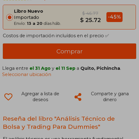
Libro Nuevo
$ 46.77
-45%
Importado
$ 25.72
Envío:
13 a 20
días háb.
Costos de importación incluídos en el precio ✅
Comprar
Llega entre
el 31 Ago
y
el 11 Sep
a
Quito, Pichincha
.
Seleccionar ubicación
Agregar a lista de
Comparte y gana
deseos
dinero
Reseña del libro "Análisis Técnico de
Bolsa y Trading Para Dummies"
El análisis técnico es una herramienta fundamental