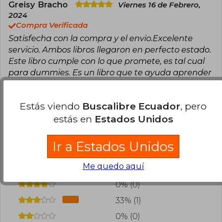
Greisy Bracho
Viernes 16 de Febrero,
2024
Compra Verificada
Satisfecha con la compra y el envio.Excelente
servicio. Ambos libros llegaron en perfecto estado.
Este libro cumple con lo que promete, es tal cual
para dummies. Es un libro que te ayuda aprender
un poco más, de lo básico del trading.
0
0
Esta opinión es útil
No es útil
Estás viendo
Buscalibre Ecuador
, pero
estás en
Estados Unidos
¿Leíste este libro?
Inicia sesión
para poder
agregar tu propia evaluación
.
Ir a Estados Unidos
Me quedo aquí
67% (2)
0% (0)
33% (1)
0% (0)