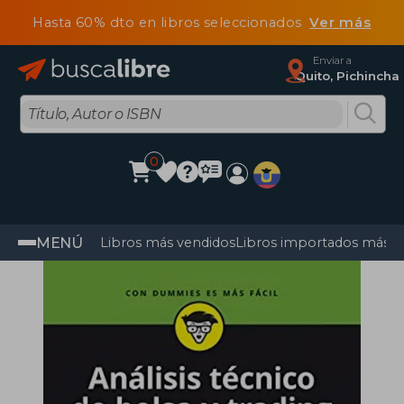
Hasta 60% dto en libros seleccionados
Ver más
Enviar a
Quito, Pichincha
0
MENÚ
Libros más vendidos
Libros importados más v