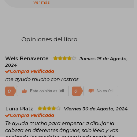
Ver más
anatómico en L’Institut Supérieur des Arts
Appliqués (Lisaa) y en el taller Fabrica114, en
París. Lleva más de veinte años impartiendo
clases de morfología humana a través del dibujo
en diferentes centros de Francia.
Opiniones del libro
Wels Benavente
Jueves 15 de Agosto,
2024
Compra Verificada
me ayudo mucho con rostros
0
0
Esta opinión es útil
No es útil
Luna Platz
Viernes 30 de Agosto, 2024
Compra Verificada
Te ayuda mucho para empezar a dibujar la
cabeza en diferentes ángulos, solo léelo y vas