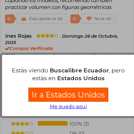
copiando los modelos, recomiendo también
practicar volumen con figuras geométricas
0
0
Esta opinión es útil
No es útil
Ines Rojas
Domingo 26 de Octubre,
2025
Compra Verificada
El libro muy bueno, la encuadernación mal pues al
abrir el libro se despega del fondo
Estás viendo
Buscalibre Ecuador
, pero
0
0
Esta opinión es útil
No es útil
estás en
Estados Unidos
¿Leíste este libro?
Inicia sesión
para poder
Ir a Estados Unidos
agregar tu propia evaluación
.
Me quedo aquí
0% (0)
100% (3)
0% (0)