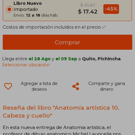
Libro Nuevo
$ 31.67
-45%
Importado
$ 17.42
Envío:
12 a 18
días háb.
Costos de importación incluídos en el precio ✅
Comprar
Llega entre
el 28 Ago
y
el 09 Sep
a
Quito, Pichincha
.
Seleccionar ubicación
Agregar a lista de
Comparte y gana
deseos
dinero
Reseña del libro "Anatomía artística 10.
Cabeza y cuello"
En esta nueva entrega de Anatomia artistica, el
profesor de dibujo anatomico Michel Lauricella nos