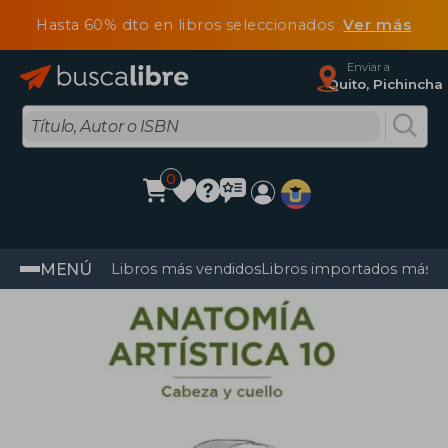
Hasta 60% dto en libros seleccionados
Ver más
Enviar a
Quito, Pichincha
0
MENÚ
Libros más vendidos
Libros importados más v