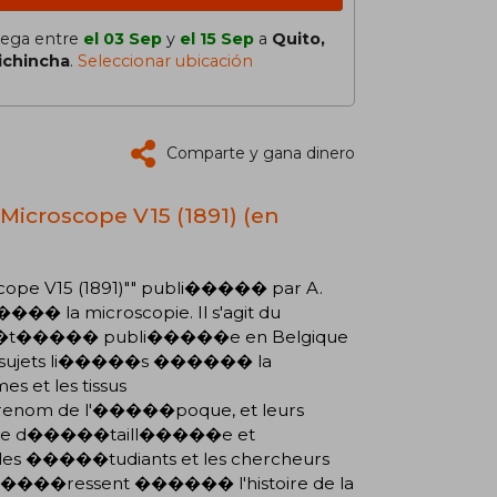
lega entre
el 03 Sep
y
el 15 Sep
a
Quito,
ichincha
.
Seleccionar ubicación
Comparte y gana dinero
Microscope V15 (1891) (en
ope V15 (1891)"" publi����� par A.
���� la microscopie. Il s'agit du
��t����� publi�����e en Belgique
l de sujets li�����s ������ la
es et les tissus
renom de l'�����poque, et leurs
re d�����taill�����e et
 les �����tudiants et les chercheurs
'int�����ressent ������ l'histoire de la