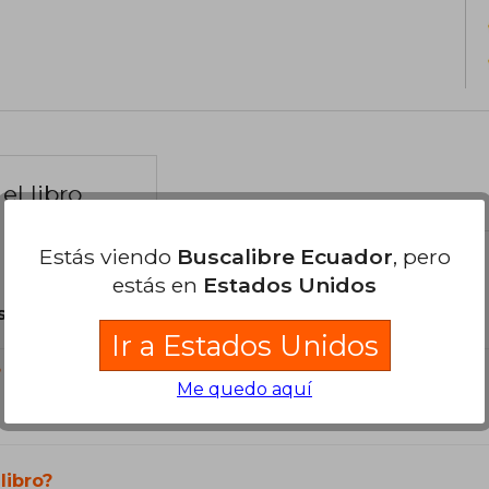
el libro
Estás viendo
Buscalibre Ecuador
, pero
estás en
Estados Unidos
son Originales.
Ir a Estados Unidos
?
Me quedo aquí
libro?