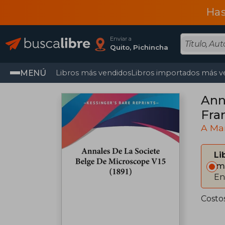
Has
Enviar a
Quito, Pichincha
MENÚ
Libros más vendidos
Libros importados más v
Ann
Fra
A Ma
Li
Im
En
Costo