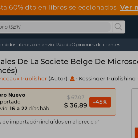
ta 60% dto en libros seleccionados
Ver 
endidos
Libros con envío Rápido
Opiniones de clientes
ales De La Societe Belge De Microsco
ncés)
nceaux Publisher
(Autor)
·
Kessinger Publishing
bro Nuevo
$ 67.07
-45%
portado
$ 36.89
vío:
16 a 22
días háb.
s de importación incluídos en el precio ✅