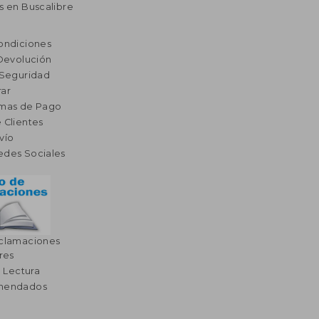
s en Buscalibre
ondiciones
 Devolución
 Seguridad
ar
rmas de Pago
 Clientes
vío
edes Sociales
eclamaciones
res
a Lectura
omendados