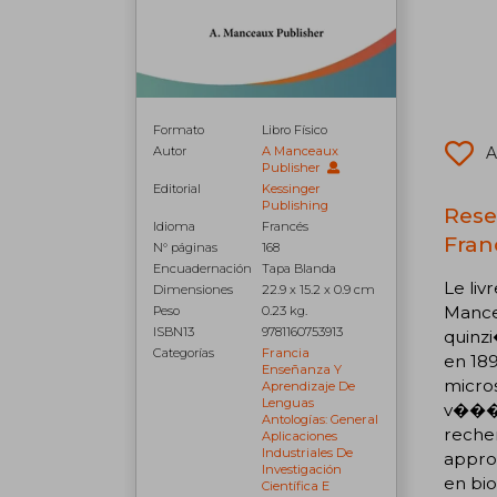
Formato
Libro Físico
A
Autor
A Manceaux
Publisher
Editorial
Kessinger
Publishing
Rese
Idioma
Francés
Fran
N° páginas
168
Encuadernación
Tapa Blanda
Le li
Dimensiones
22.9 x 15.2 x 0.9 cm
Mancea
Peso
0.23 kg.
ISBN13
9781160753913
quin
Categorías
Francia
en 18
Enseñanza Y
micros
Aprendizaje De
Lenguas
v����
Antologías: General
rech
Aplicaciones
Industriales De
appro
Investigación
en bi
Científica E