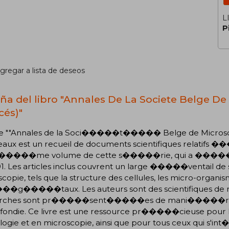
L
P
gregar a lista de deseos
ña del libro "Annales De La Societe Belge De 
cés)"
vre ""Annales de la Soci�����t����� Belge de Microsc
ux est un recueil de documents scientifiques relatifs ��
zi�����me volume de cette s�����rie, qui a ���
91. Les articles inclus couvrent un large �����ventai
copie, tels que la structure des cellules, les micro-organism
�g�����taux. Les auteurs sont des scientifiques de 
erches sont pr�����sent�����es de mani�����
fondie. Ce livre est une ressource pr�����cieuse pour
ologie et en microscopie, ainsi que pour tous ceux qui s