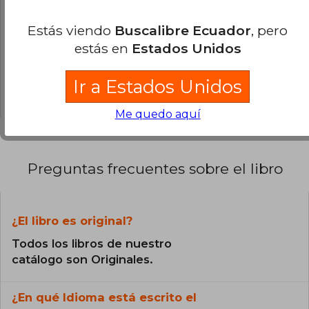
0% (0)
Estás viendo
Buscalibre Ecuador
, pero
0% (0)
estás en
Estados Unidos
0% (0)
Ir a Estados Unidos
0% (0)
Me quedo aquí
Preguntas frecuentes sobre el libro
¿El libro es original?
Todos los libros de nuestro
catálogo son Originales.
¿En qué Idioma está escrito el