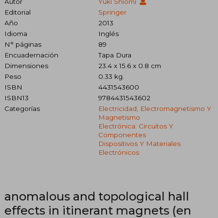
Autor
Yuki Shiomi
Editorial
Springer
Año
2013
Idioma
Inglés
N° páginas
89
Encuadernación
Tapa Dura
Dimensiones
23.4 x 15.6 x 0.8 cm
Peso
0.33 kg.
ISBN
4431543600
ISBN13
9784431543602
Categorías
Electricidad, Electromagnetismo Y
Magnetismo
Electrónica: Circuitos Y
Componentes
Dispositivos Y Materiales
Electrónicos
anomalous and topological hall
effects in itinerant magnets (en