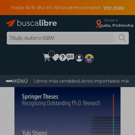
Hasta 60% dto en libros seleccionados
Ver más
Enviar a
Quito, Pichincha
0
MENÚ
Libros más vendidos
Libros importados más v