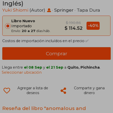
Inglés)
Yuki Shiomi
(Autor)
·
Springer
· Tapa Dura
Libro Nuevo
$ 190.86
-40%
Importado
$ 114.52
Envío:
20 a 27
días háb.
Costos de importación incluídos en el precio ✅
Comprar
Llega entre
el 08 Sep
y
el 21 Sep
a
Quito, Pichincha
.
Seleccionar ubicación
Agregar a lista de
Comparte y gana
deseos
dinero
Reseña del libro "anomalous and