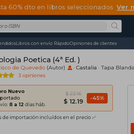
ta 60% dto en libros seleccionados
Ver 
endidos
Libros con envío Rápido
Opiniones de clientes
logia Poetica (4ª Ed. )
cisco de Quevedo
(Autor)
·
Castalia
· Tapa Bland
3 opiniones
bro Nuevo
$ 22.16
-45%
portado
$ 12.19
vío:
8 a 12
días háb.
s de importación incluídos en el precio ✅