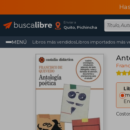
Has
Enviar a
Quito, Pichincha
MENÚ
Libros más vendidos
Libros importados más v
Anto
Fran
Li
Im
En
Costo