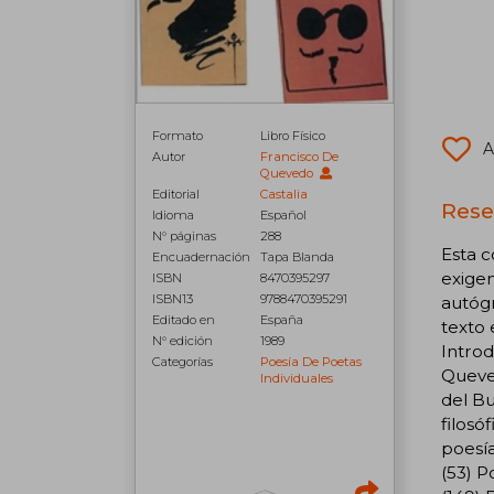
Formato
Libro Físico
A
Autor
Francisco De
Quevedo
Editorial
Castalia
Reseñ
Idioma
Español
N° páginas
288
Esta c
Encuadernación
Tapa Blanda
exigen
ISBN
8470395297
ISBN13
9788470395291
autógr
Editado en
España
texto 
N° edición
1989
Introdu
Categorías
Poesía De Poetas
Queved
Individuales
del Bu
filosó
poesía
(53) P