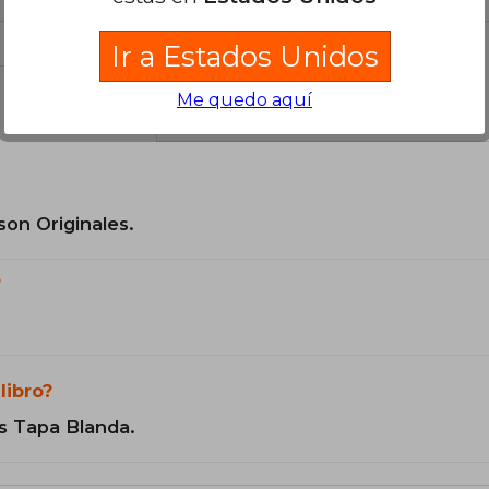
Ir a Estados Unidos
Me quedo aquí
el libro
son Originales.
?
libro?
s Tapa Blanda.