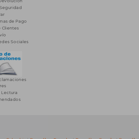
 Devolución
 Seguridad
ar
rmas de Pago
 Clientes
vío
edes Sociales
eclamaciones
res
a Lectura
omendados