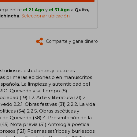
lega entre
el 21 Ago
y
el 31 Ago
a
Quito,
ichincha
.
Seleccionar ubicación
Comparte y gana dinero
tudiosos, estudiantes y lectores
las primeras ediciones o en manuscritos
 española. La limpieza y autenticidad del
RIO: Quevedo y su tiempo (8)
ociedad (19) 1.2. Arte y literatura (21) 2.
do 2.2.1. Obras festivas (31) 2.2.2. La vida
líticas (34) 2.2.5. Obras ascéticas y
ella de Quevedo (38) 4. Presentación de la
45) Nota previa (51) Antología poética
orosos (121) Poemas satíricos y burlescos