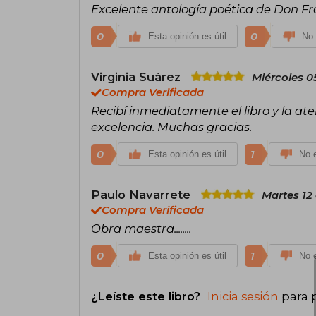
Excelente antología poética de Don Fr
0
0
Esta opinión es útil
No 
Virginia Suárez
Miércoles 0
Compra Verificada
Recibí inmediatamente el libro y la aten
excelencia. Muchas gracias.
0
1
Esta opinión es útil
No e
Paulo Navarrete
Martes 12
Compra Verificada
Obra maestra........
0
1
Esta opinión es útil
No e
¿Leíste este libro?
Inicia sesión
para 