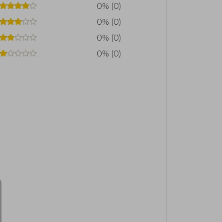
0% (0)
cial del hombre barroco asediado por el
ia de la muerte.
0% (0)
0% (0)
0% (0)