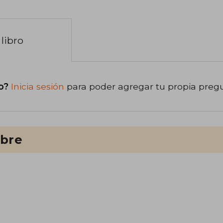
libro
o?
Inicia sesión
para poder agregar tu propia preg
ibre