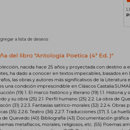
L
P
gregar a lista de deseos
a del libro "Antologia Poetica (4ª Ed. )"
olección, nacida hace 25 años y proyectada con destino a es
tes, ha dado a conocer en textos impecables, basados en 
afos, las obras y autores más significativos de la Literatura
es una condición imprescindible en Clásicos Castalia.SUMA
cción (19) 1. El marco histórico y literario (19) 1.1. Historia y s
o y su obra (25) 2.1. Perfil humano (25) 2.2. La obra de Queve
scón (31) 2.2.3. Fantasías satírico-morales (32) 2.2.4. Obras po
ficas (35) 2.2.6. Teatro (36) 2.2.7. Traducciones (37) 3. La hu
 de Quevedo (40) Bibliografía (43) Documentación gráfica (
oemas metafísicos, morales, religiosos, etc. (55) Poemas am