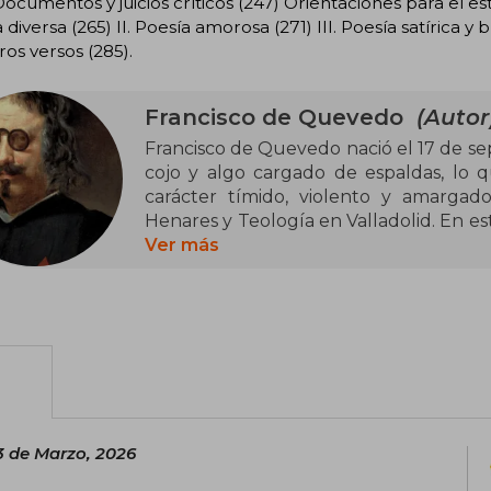
Documentos y juicios críticos (247) Orientaciones para el es
 diversa (265) II. Poesía amorosa (271) III. Poesía satírica y 
os versos (285).
Francisco de Quevedo
(Autor
Francisco de Quevedo nació el 17 de se
cojo y algo cargado de espaldas, lo 
carácter tímido, violento y amargad
Henares y Teología en Valladolid. En es
escribió sus primeros poemas y empezó
Ver más
1606 se trasladó de nuevo a Madrid. De 1
marchó a Italia como consejero y sec
nuevo a la Corte en 1623, y en 1639 
ciertas actividades políticas internacion
Torre de Juan Abad, y de allí pasó, enf
los Infantes, donde murió el 8 de 
turbulenta y atormentada, la figu
barroco por excelencia. El sentimient
3 de Marzo, 2026
sus obras es una muestra de su visión 
y su inteligencia hicieron de él un es