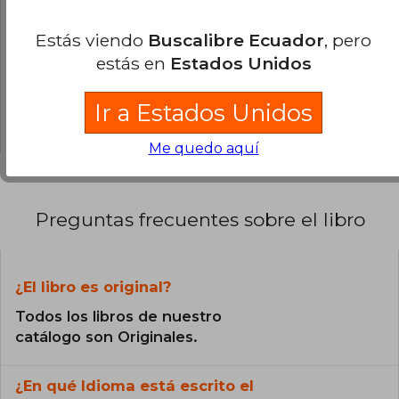
100% (1)
0% (0)
Estás viendo
Buscalibre Ecuador
, pero
0% (0)
estás en
Estados Unidos
0% (0)
Ir a Estados Unidos
0% (0)
Me quedo aquí
Preguntas frecuentes sobre el libro
¿El libro es original?
Todos los libros de nuestro
catálogo son Originales.
¿En qué Idioma está escrito el