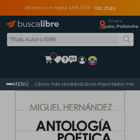
¡Verano con hasta 45% OFF!
Ver más
Enviar a
Quito, Pichincha
0
MENÚ
Libros más vendidos
Libros importados más v