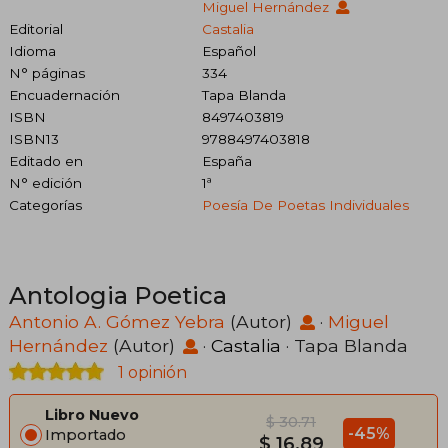
Miguel Hernández
Editorial
Castalia
Idioma
Español
N° páginas
334
Encuadernación
Tapa Blanda
ISBN
8497403819
ISBN13
9788497403818
Editado en
España
N° edición
1ª
Categorías
Poesía De Poetas Individuales
Antologia Poetica
Antonio A. Gómez Yebra
(Autor)
·
Miguel
Hernández
(Autor)
·
Castalia
· Tapa Blanda
1 opinión
Libro Nuevo
$ 30.71
-45%
Importado
$ 16.89