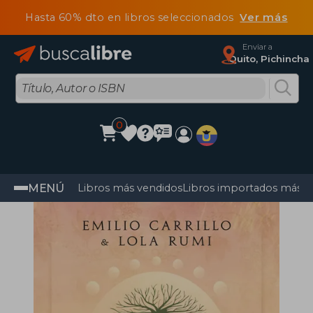
Hasta 60% dto en libros seleccionados
Ver más
Enviar a
Quito, Pichincha
0
MENÚ
Libros más vendidos
Libros importados más v