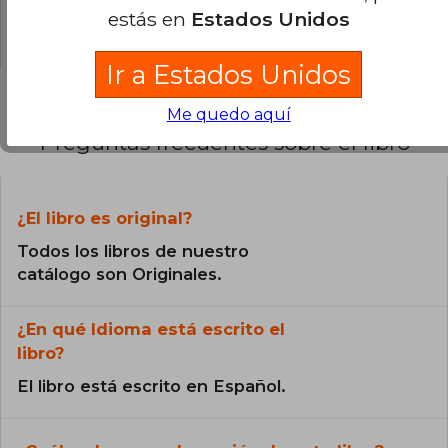
estás en
Estados Unidos
0% (0)
Ir a Estados Unidos
Me quedo aquí
Preguntas frecuentes sobre el libro
¿El libro es original?
Todos los libros de nuestro
catálogo son Originales.
¿En qué Idioma está escrito el
libro?
El libro está escrito en Español.