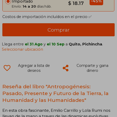
-45%
Importado
$ 18.17
Envío:
14 a 20
días háb.
Costos de importación incluídos en el precio ✅
Comprar
Llega entre
el 31 Ago
y
el 10 Sep
a
Quito, Pichincha
.
Seleccionar ubicación
Agregar a lista de
Comparte y gana
deseos
dinero
Reseña del libro "Antropogénesis:
Pasado, Presente y Futuro de la Tierra, la
Humanidad y las Humanidades"
En esta obra fascinante, Emilio Carrillo y Lola Rumi nos
llevan de la mano a traves de las dinamicas evolutivas