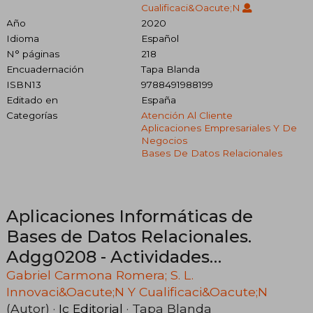
Cualificaci&Oacute;N
Año
2020
Idioma
Español
N° páginas
218
Encuadernación
Tapa Blanda
ISBN13
9788491988199
Editado en
España
Categorías
Atención Al Cliente
Aplicaciones Empresariales Y De
Negocios
Bases De Datos Relacionales
Aplicaciones Informáticas de
Bases de Datos Relacionales.
Adgg0208 - Actividades
Administrativas en la Relación con
Gabriel Carmona Romera; S. L.
Innovaci&Oacute;N Y Cualificaci&Oacute;N
el Cliente
(Autor) ·
Ic Editorial
· Tapa Blanda