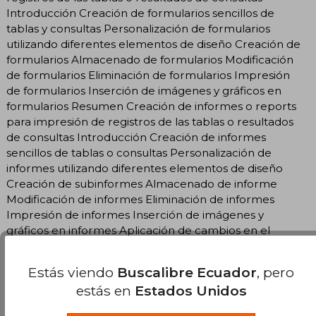
Introducción Creación de formularios sencillos de
tablas y consultas Personalización de formularios
utilizando diferentes elementos de diseño Creación de
formularios Almacenado de formularios Modificación
de formularios Eliminación de formularios Impresión
de formularios Inserción de imágenes y gráficos en
formularios Resumen Creación de informes o reports
para impresión de registros de las tablas o resultados
de consultas Introducción Creación de informes
sencillos de tablas o consultas Personalización de
informes utilizando diferentes elementos de diseño
Creación de subinformes Almacenado de informe
Modificación de informes Eliminación de informes
Impresión de informes Inserción de imágenes y
gráficos en informes Aplicación de cambios en el
aspecto de los informes utilizando el procesador de
texto Cómo combinar documentos, sobres y etiquetas
Estás viendo
Buscalibre Ecuador
, pero
con la base de datos Otros objetos de una base de
estás en
Estados Unidos
datos relacional Resumen