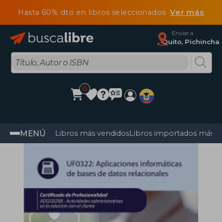
Hasta 60% dto en libros seleccionados
Ver más
Enviar a
Quito, Pichincha
0
MENÚ
Libros más vendidos
Libros importados más v