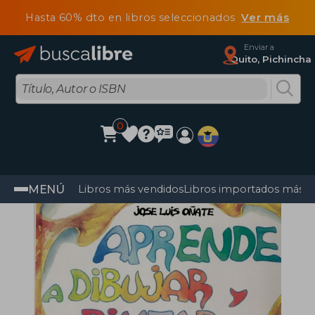
Hasta 60% dto en libros seleccionados
Ver más
Enviar a
Quito, Pichincha
0
MENÚ
Libros más vendidos
Libros importados más v