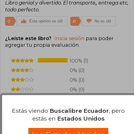
Libro genial y divertido. El transporte,, entrega etc,
todo perfecto.
0
0
Esta opinión es útil
No es útil
¿Leíste este libro?
Inicia sesión
para poder
agregar tu propia evaluación
.
100% (1)
0% (0)
0% (0)
0% (0)
0% (0)
Estás viendo
Buscalibre Ecuador
, pero
estás en
Estados Unidos