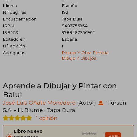
Idioma
Español
N° páginas
192
Encuadernación
Tapa Dura
ISBN
8487756964
ISBN13
9788487756962
Editado en
España
N° edición
1
Categorías
Pintura Y Obra Pintada
Dibujo Y Dibujos
Aprende a Dibujar y Pintar con
Balui
José Luis Oñate Monedero
(Autor)
·
Tursen
S.A. - H. Blume
· Tapa Dura
1 opinión
Libro Nuevo
$ 61.92
-45%