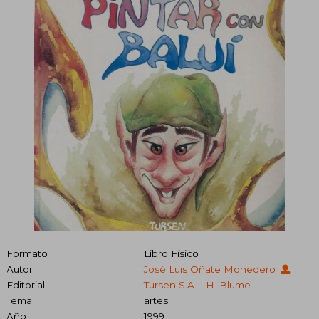
Formato
Libro Físico
Autor
José Luis Oñate Monedero
Editorial
Tursen S.A. - H. Blume
Tema
artes
Año
1999