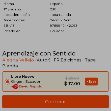
Idioma
Español
N° páginas
230
Encuadernación
Tapa Blanda
Dimensiones
24cm x 17cm
ISBN13
9789942442093
Editado en
Ecuador
Aprendizaje con Sentido
Alegría Vallejo
(Autor) ·
FR Ediciones
· Tapa
Blanda
Libro Nuevo
$ 20.00
-15%
Origen: Ecuador
$ 17.00
Envío Rápido
Comprar