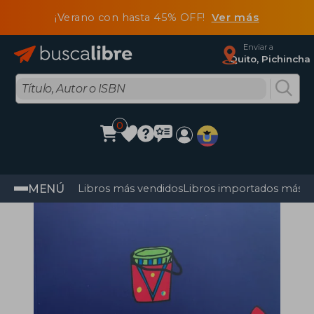
¡Verano con hasta 45% OFF!
Ver más
Enviar a
Quito, Pichincha
0
MENÚ
Libros más vendidos
Libros importados más v