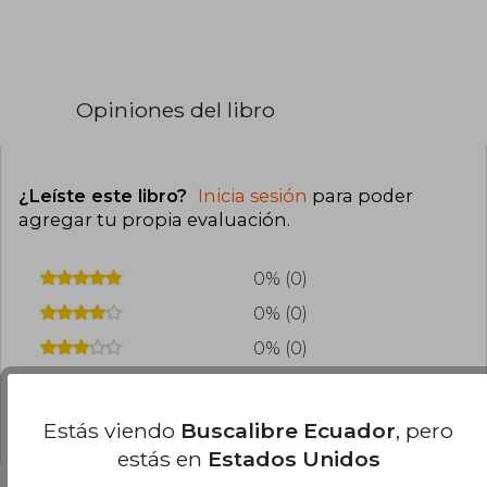
Opiniones del libro
¿Leíste este libro?
Inicia sesión
para poder
agregar tu propia evaluación
.
0% (0)
0% (0)
0% (0)
0% (0)
0% (0)
Estás viendo
Buscalibre Ecuador
, pero
estás en
Estados Unidos