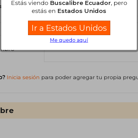
Estás viendo
Buscalibre Ecuador
, pero
son Originales.
estás en
Estados Unidos
Ir a Estados Unidos
Me quedo aquí
libro
o?
Inicia sesión
para poder agregar tu propia preg
ibre