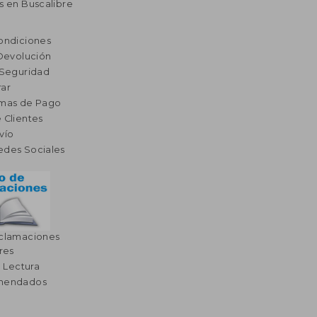
s en Buscalibre
ondiciones
 Devolución
 Seguridad
ar
rmas de Pago
 Clientes
vío
edes Sociales
eclamaciones
res
a Lectura
omendados