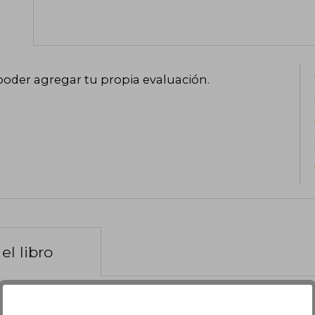
poder agregar tu propia evaluación
.
el libro