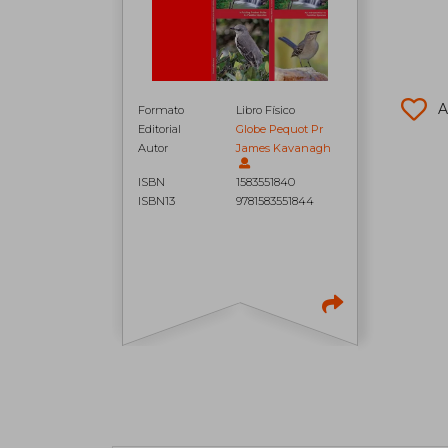
A
Formato
Libro Físico
Editorial
Globe Pequot Pr
Autor
James Kavanagh
ISBN
1583551840
ISBN13
9781583551844