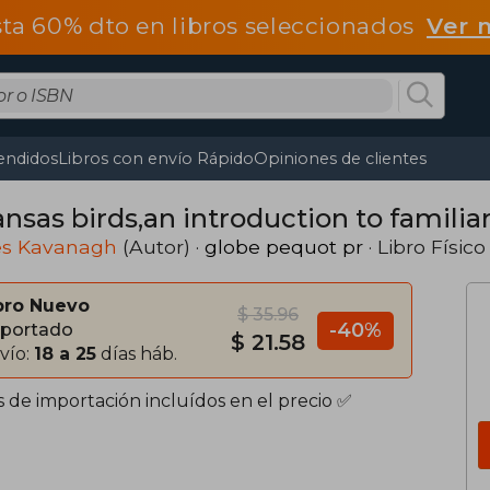
ta 60% dto en libros seleccionados
Ver 
endidos
Libros con envío Rápido
Opiniones de clientes
nsas birds,an introduction to familia
s Kavanagh
(Autor) ·
globe pequot pr
· Libro Físico
bro Nuevo
$ 35.96
-40%
portado
$ 21.58
vío:
18 a 25
días háb.
s de importación incluídos en el precio ✅