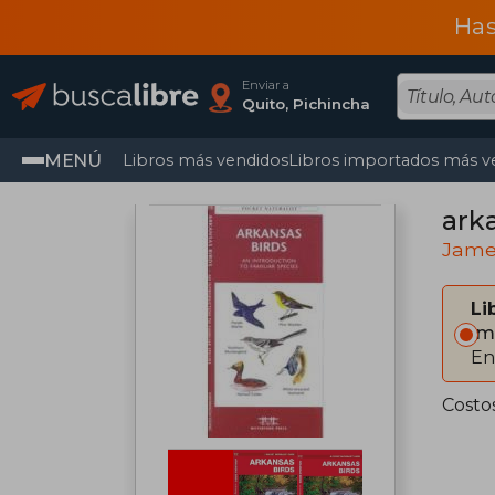
Has
Enviar a
Quito, Pichincha
MENÚ
Libros más vendidos
Libros importados más v
arka
Jame
Li
Im
En
Costo