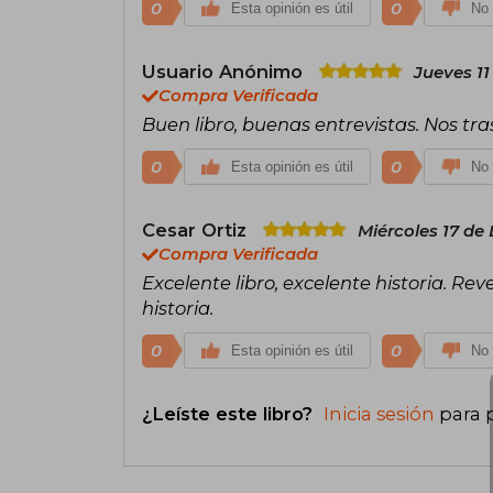
0
0
Esta opinión es útil
No 
Usuario Anónimo
Jueves 11
Compra Verificada
Buen libro, buenas entrevistas. Nos tra
0
0
Esta opinión es útil
No 
Cesar Ortiz
Miércoles 17 de
Compra Verificada
Excelente libro, excelente historia. Re
historia.
0
0
Esta opinión es útil
No 
¿Leíste este libro?
Inicia sesión
para 