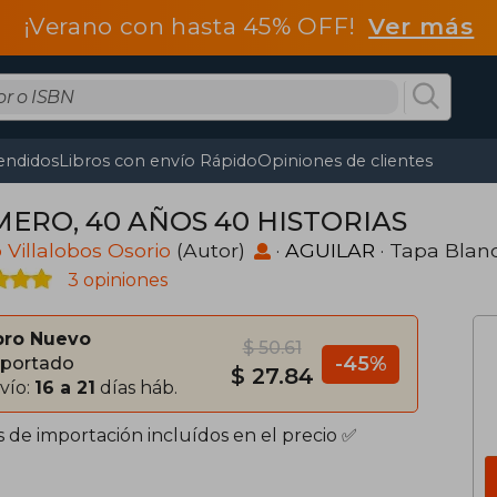
¡Verano con hasta 45% OFF!
Ver más
endidos
Libros con envío Rápido
Opiniones de clientes
ERO, 40 AÑOS 40 HISTORIAS
 Villalobos Osorio
(Autor)
·
AGUILAR
· Tapa Blan
3 opiniones
bro Nuevo
$ 50.61
-45%
portado
$ 27.84
vío:
16 a 21
días háb.
s de importación incluídos en el precio ✅