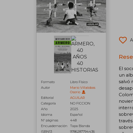
A
Rese
El soc
un alb
salvó 
Formato
Libro Físico
desapa
Autor
Mario Villalobos
Osorio
Colomb
Editorial
AGUILAR
noviem
Categoría
NO FICCION
interr
Año
2025
sobrev
Idioma
Español
través
N° páginas
448
Encuadernación
Tapa Blanda
sobrev
ISBN13
9786287794436