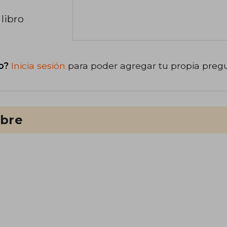
libro
o?
Inicia sesión
para poder agregar tu propia preg
ibre