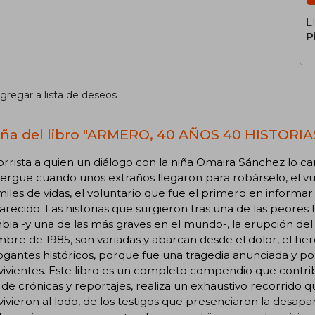
L
P
gregar a lista de deseos
ña del libro "ARMERO, 40 AÑOS 40 HISTORIA
orrista a quien un diálogo con la niña Omaira Sánchez lo c
ergue cuando unos extraños llegaron para robárselo, el v
miles de vidas, el voluntario que fue el primero en infor
recido. Las historias que surgieron tras una de las peores
ia -y una de las más graves en el mundo-, la erupción del 
bre de 1985, son variadas y abarcan desde el dolor, el hero
ogantes históricos, porque fue una tragedia anunciada y po
ivientes. Este libro es un completo compendio que contri
 de crónicas y reportajes, realiza un exhaustivo recorrido 
ivieron al lodo, de los testigos que presenciaron la desap