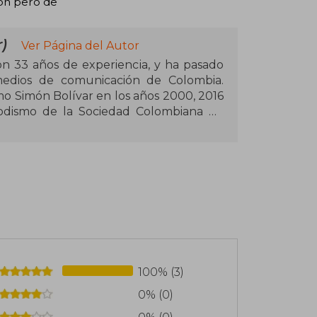
ron pero de
)
Ver Página del Autor
con 33 años de experiencia, y ha pasado
medios de comunicación de Colombia.
mo Simón Bolívar en los años 2000, 2016
iodismo de la Sociedad Colombiana de
ador, enviado especial a decenas de
roductor y director de televisión. Este
iodísticas y visitas a La Bruja.
100% (3)
0% (0)