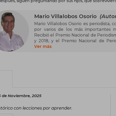
espués, siguen preguntando por sus hijos, que sobrevivie
Mario Villalobos Osorio
(Autor
Mario Villalobos Osorio es periodista, 
por varios de los más importantes 
Recibió el Premio Nacional de Periodis
y 2018, y el Premio Nacional de Per
Prensa en 2020. Cronista e investig
Ver más
cubrimientos dentro y fuera del país, p
relato le tomó veinte años de crónicas per
5 de Noviembre, 2025
tórico con lecciones por aprender.