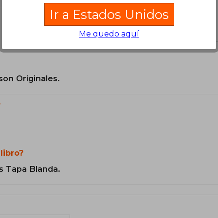
Ir a Estados Unidos
el libro
Me quedo aquí
son Originales.
?
libro?
s Tapa Blanda.