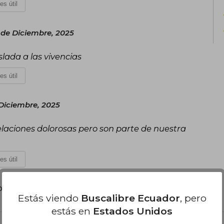
es útil
 de Diciembre, 2025
slada a las vivencias
es útil
 Diciembre, 2025
velaciones dolorosas pero son parte de nuestra
es útil
poder agregar tu propia evaluación
.
Estás viendo
Buscalibre Ecuador
, pero
estás en
Estados Unidos