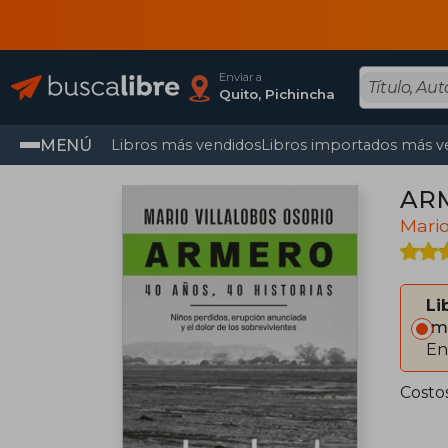
Enviar a
Quito, Pichincha
MENÚ
Libros más vendidos
Libros importados más v
ARM
Mario
Li
Im
En
Costo