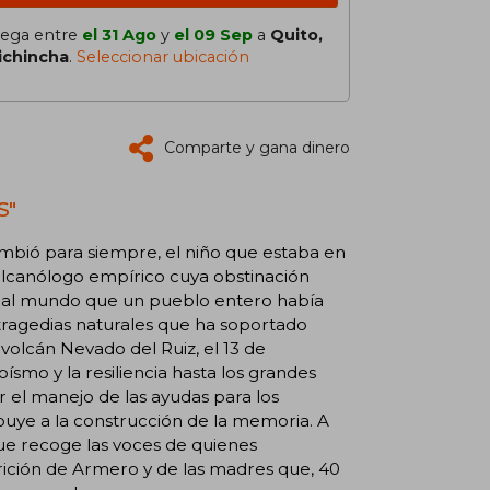
lega entre
el 31 Ago
y
el 09 Sep
a
Quito,
ichincha
.
Seleccionar ubicación
Comparte y gana dinero
S"
ambió para siempre, el niño que estaba en
ulcanólogo empírico cuya obstinación
mar al mundo que un pueblo entero había
 tragedias naturales que ha soportado
volcán Nevado del Ruiz, el 13 de
ísmo y la resiliencia hasta los grandes
r el manejo de las ayudas para los
buye a la construcción de la memoria. A
que recoge las voces de quienes
arición de Armero y de las madres que, 40