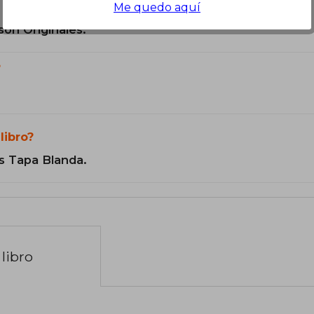
Me quedo aquí
son Originales.
?
libro?
s Tapa Blanda.
libro