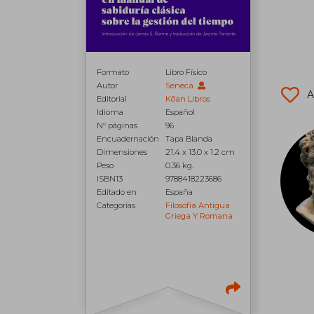
Formato
Libro Físico
Autor
Seneca
A
Editorial
Kōan Libros
Idioma
Español
N° páginas
96
Encuadernación
Tapa Blanda
Dimensiones
21.4 x 13.0 x 1.2 cm
Peso
0.36 kg.
ISBN13
9788418223686
Editado en
España
Categorías
Filosofía Antigua
Griega Y Romana