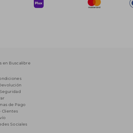
s en Buscalibre
ondiciones
 Devolución
 Seguridad
ar
rmas de Pago
 Clientes
vío
edes Sociales