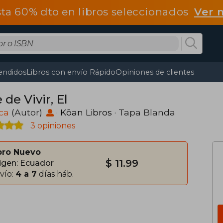
ta 60% dto en libros seleccionados
Ver 
endidos
Libros con envío Rápido
Opiniones de clientes
 de Vivir, El
ca
(Autor)
·
Kōan Libros
· Tapa Blanda
3 opiniones
bro Nuevo
$ 11.99
igen: Ecuador
vío:
4 a 7
días háb.