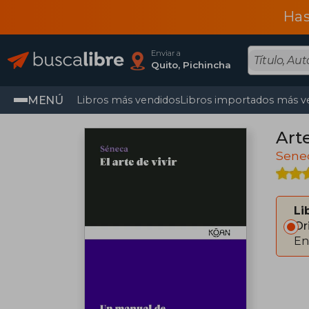
Has
Enviar a
Quito, Pichincha
MENÚ
Libros más vendidos
Libros importados más v
Arte
Sene
Li
Or
En