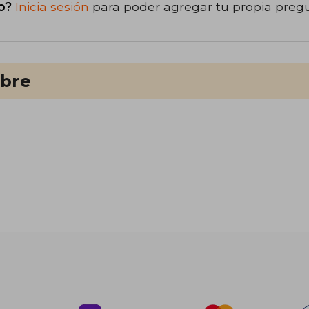
o?
Inicia sesión
para poder agregar tu propia preg
ibre