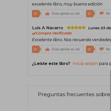
excelente libro, muy buena edición
0
0
Esta opinión es útil
No 
Luis A Navarro
Lunes 03 de
Compra Verificada
Excelente libro. Nos recuerda verdade
0
0
Esta opinión es útil
No 
¿Leíste este libro?
Inicia sesión
para 
Preguntas frecuentes sobre 