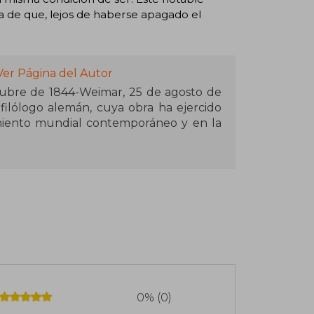
ba de que, lejos de haberse apagado el
Ver Página del Autor
tubre de 1844-Weimar, 25 de agosto de
 filólogo alemán, cuya obra ha ejercido
miento mundial contemporáneo y en la
os como el arte, la filología, la música,
ragedia. Hizo una crítica de la cultura, la
ante la genealogía de los conceptos que
 actitudes morales (positivas y negativas)
que ejerció sobre Nietzsche el filósofo
a quien consideró su maestro, si bien
mática las ideas de este último, y en
iento llegando incluso a realizar una
0% (0)