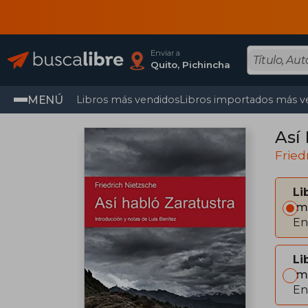
Enviar a
Quito, Pichincha
MENÚ
Libros más vendidos
Libros importados más v
Así
Fried
Li
Im
En
Li
Im
En