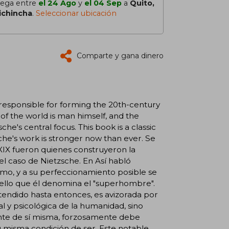
lega entre
el 24 Ago
y
el 04 Sep
a
Quito,
ichincha
.
Seleccionar ubicación
Comparte y gana dinero
e responsible for forming the 20th-century
r of the world is man himself, and the
che's central focus. This book is a classic
che's work is stronger now than ever. Se
 XIX fueron quienes construyeron la
el caso de Nietzsche. En Así habló
mo, y a su perfeccionamiento posible se
quello que él denomina el "superhombre".
ntendido hasta entonces, es avizorada por
l y psicológica de la humanidad, sino
ente de sí misma, forzosamente debe
u misma condición de ser. Este notable