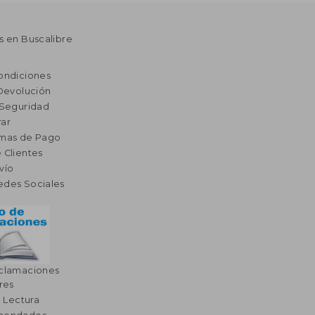
s en Buscalibre
ondiciones
 Devolución
 Seguridad
ar
rmas de Pago
 Clientes
vío
edes Sociales
eclamaciones
res
a Lectura