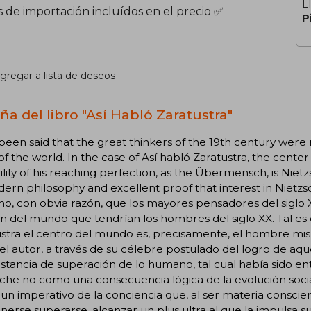
L
s de importación incluídos en el precio ✅
P
gregar a lista de deseos
ña del libro "Así Habló Zaratustra"
 been said that the great thinkers of the 19th century wer
 of the world. In the case of Así habló Zaratustra, the cente
ility of his reaching perfection, as the Übermensch, is Nietzs
ern philosophy and excellent proof that interest in Nietzs
ho, con obvia razón, que los mayores pensadores del siglo
 del mundo que tendrían los hombres del siglo XX. Tal es 
stra el centro del mundo es, precisamente, el hombre mis
 el autor, a través de su célebre postulado del logro de a
nstancia de superación de lo humano, tal cual había sido e
che no como una consecuencia lógica de la evolución socia
n imperativo de la conciencia que, al ser materia consci
erse superarse, alcanzar un plus ultra al que la impulsa s