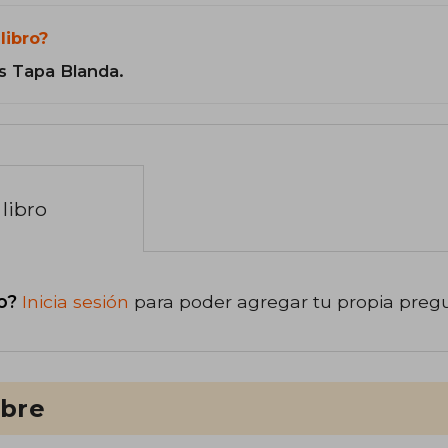
libro?
s Tapa Blanda.
libro
o?
Inicia sesión
para poder agregar tu propia preg
ibre