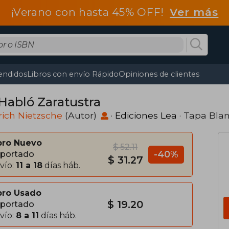
¡Verano con hasta 45% OFF!
Ver más
endidos
Libros con envío Rápido
Opiniones de clientes
 Habló Zaratustra
rich Nietzsche
(Autor)
·
Ediciones Lea
· Tapa Bla
bro Nuevo
$ 52.11
-40%
portado
$ 31.27
vío:
11 a 18
días háb.
bro Usado
$ 19.20
portado
vío:
8 a 11
días háb.