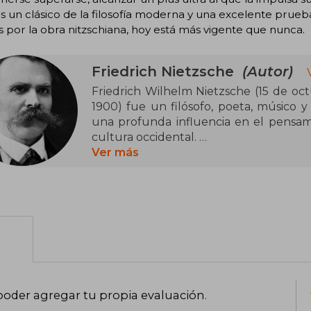
es un clásico de la filosofía moderna y una excelente prue
s por la obra nitzschiana, hoy está más vigente que nunca.
Friedrich Nietzsche
(Autor)
Friedrich Wilhelm Nietzsche (15 de oc
1900) fue un filósofo, poeta, músico y
una profunda influencia en el pensa
cultura occidental.
Nietzsche escribió sobre temas tan divers
Ver más
la historia, la religión, la ciencia o la t
religión y la filosofía occidental medi
las integran, basada en el análisis de las
hacia la vida.
Es sumamente destacable la influencia 
también alemán Arthur Schopenhauer, 
es cierto que no siguió de manera dog
muchos aspectos se aleja de su pensam
crítica radical de sus ideas filosóficas.
poder agregar tu propia evaluación
.