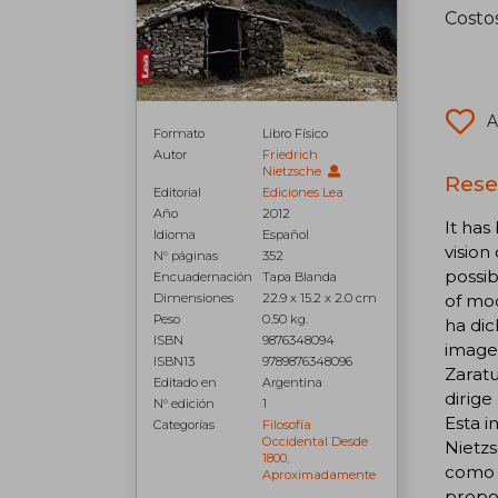
Costo
A
Formato
Libro Físico
Autor
Friedrich
Nietzsche
Rese
Editorial
Ediciones Lea
Año
2012
It has
Idioma
Español
vision
N° páginas
352
possib
Encuadernación
Tapa Blanda
of mod
Dimensiones
22.9 x 15.2 x 2.0 cm
Peso
0.50 kg.
ha dic
ISBN
9876348094
imagen
ISBN13
9789876348096
Zaratu
Editado en
Argentina
dirige
N° edición
1
Esta i
Categorías
Filosofía
Occidental Desde
Nietzs
1800,
como u
Aproximadamente
propon