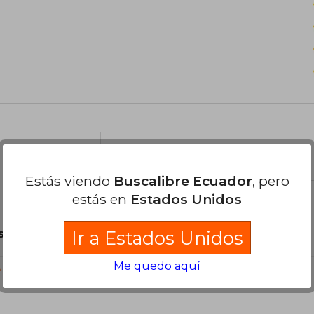
el libro
Estás viendo
Buscalibre Ecuador
, pero
estás en
Estados Unidos
son Originales.
Ir a Estados Unidos
Me quedo aquí
?