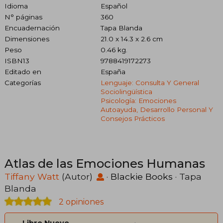
Idioma
Español
N° páginas
360
Encuadernación
Tapa Blanda
Dimensiones
21.0 x 14.3 x 2.6 cm
Peso
0.46 kg.
ISBN13
9788419172273
Editado en
España
Categorías
Lenguaje: Consulta Y General
Sociolingüística
Psicología: Emociones
Autoayuda, Desarrollo Personal Y
Consejos Prácticos
Atlas de las Emociones Humanas
Tiffany Watt
(Autor)
·
Blackie Books
· Tapa
Blanda
2 opiniones
Libro Nuevo