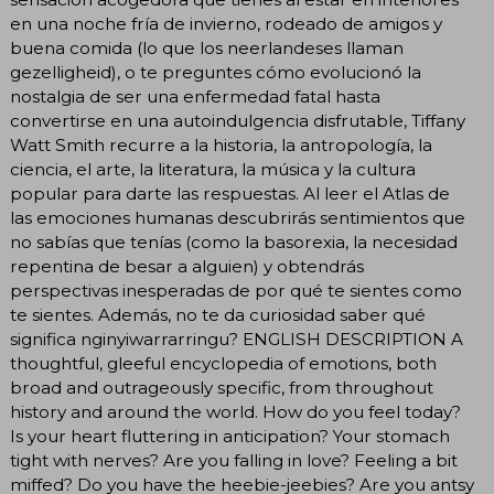
en una noche fría de invierno, rodeado de amigos y
buena comida (lo que los neerlandeses llaman
gezelligheid), o te preguntes cómo evolucionó la
nostalgia de ser una enfermedad fatal hasta
convertirse en una autoindulgencia disfrutable, Tiffany
Watt Smith recurre a la historia, la antropología, la
ciencia, el arte, la literatura, la música y la cultura
popular para darte las respuestas. Al leer el Atlas de
las emociones humanas descubrirás sentimientos que
no sabías que tenías (como la basorexia, la necesidad
repentina de besar a alguien) y obtendrás
perspectivas inesperadas de por qué te sientes como
te sientes. Además, no te da curiosidad saber qué
significa nginyiwarrarringu? ENGLISH DESCRIPTION A
thoughtful, gleeful encyclopedia of emotions, both
broad and outrageously specific, from throughout
history and around the world. How do you feel today?
Is your heart fluttering in anticipation? Your stomach
tight with nerves? Are you falling in love? Feeling a bit
miffed? Do you have the heebie-jeebies? Are you antsy