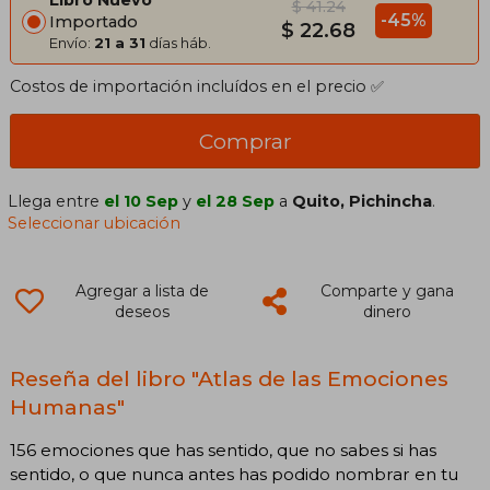
$ 41.24
-45%
Importado
$ 22.68
Envío:
21 a 31
días háb.
Costos de importación incluídos en el precio ✅
Comprar
Llega entre
el 10 Sep
y
el 28 Sep
a
Quito, Pichincha
.
Seleccionar ubicación
Agregar a lista de
Comparte y gana
deseos
dinero
Reseña del libro "Atlas de las Emociones
Humanas"
156 emociones que has sentido, que no sabes si has
sentido, o que nunca antes has podido nombrar en tu