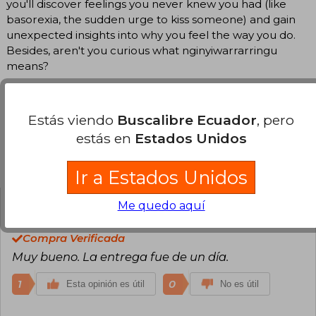
you'll discover feelings you never knew you had (like
basorexia, the sudden urge to kiss someone) and gain
unexpected insights into why you feel the way you do.
Besides, aren't you curious what nginyiwarrarringu
means?
Estás viendo
Buscalibre Ecuador
, pero
estás en
Estados Unidos
Opiniones del libro
Ir a Estados Unidos
Me quedo aquí
Yolima Rincón
Lunes 06 de Febrero,
2023
Compra Verificada
Muy bueno. La entrega fue de un día.
1
0
Esta opinión es útil
No es útil