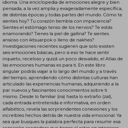
idioma. Una enciclopedia de emociones alegre y bien
pensada, a la vez amplia y exageradamente específica,
de distintas épocas y todas partes del mundo. Cómo te
sientes hoy? Tu corazón tiembla con impaciencia?
Sientes el estómago tenso de los nervios? Te estás
enamorando? Tienes la piel de gallina? Te sientes
ansioso con iktsuarpok o lleno de nakhes?
Investigaciones recientes sugieren que solo existen
seis emociones básicas, pero si eso te hace sentir
inquieto, receloso y quizá un poco desvalido, el Atlas de
las emociones humanas es para ti. En este libro
singular podrás viajar a lo largo del mundo y a través
del tiempo, aprendiendo cómo distintas culturas han
articulado las experiencias humanas, adquiriendo a la
par nuevos y fascinantes conocimientos sobre ti
mismo. Desde lo familiar (ira) hasta lo extraño (zal),
cada entrada entretenida e informativa, en orden
alfabético, revela las sorprendentes conexiones y los
increíbles hechos detrás de nuestra vida emocional. Ya
sea que busques la palabra perfecta para resumir esa
sensación acogedora que tienes al estar en interiores