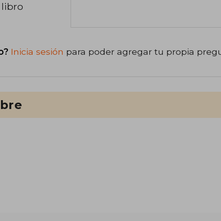
libro
o?
Inicia sesión
para poder agregar tu propia preg
ibre