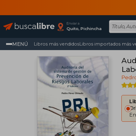
Enviar a
Quito, Pichincha
MENÚ
Libros más vendidos
Libros importados más v
Aud
Lab
Pedr
Li
Or
En