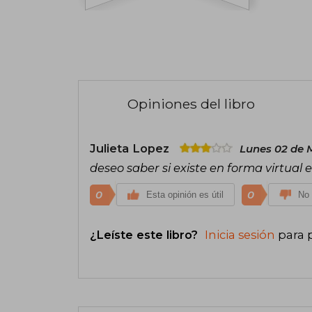
Opiniones del libro
Julieta Lopez
Lunes 02 de 
deseo saber si existe en forma virtual el
0
0
Esta opinión es útil
No 
¿Leíste este libro?
Inicia sesión
para 