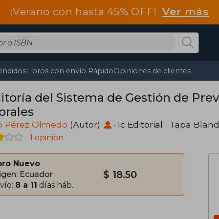
¡Verano con hasta 45% OFF!
Ver más
endidos
Libros con envío Rápido
Opiniones de clientes
itoría del Sistema de Gestión de Pre
orales
o Pérez Olmedo
(Autor)
·
Ic Editorial
· Tapa Blan
1 opinión
bro Nuevo
$ 18.50
igen: Ecuador
vío:
8 a 11
días háb.