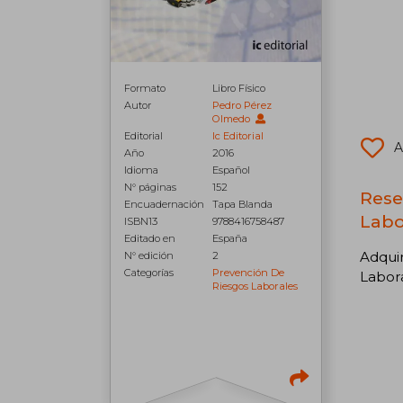
Formato
Libro Físico
Autor
Pedro Pérez
Olmedo
Editorial
Ic Editorial
A
Año
2016
Idioma
Español
N° páginas
152
Rese
Encuadernación
Tapa Blanda
Labo
ISBN13
9788416758487
Editado en
España
Adquir
N° edición
2
Categorías
Prevención De
Labora
Riesgos Laborales