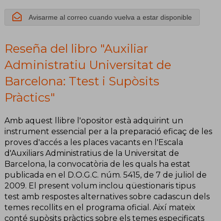
Ttest i
Avisarme al correo cuando vuelva a estar disponible
Supòsits
Pràctics
Reseña del libro "Auxiliar
Administratiu Universitat de
Barcelona: Ttest i Supòsits
Pràctics"
Amb aquest llibre l'opositor està adquirint un
instrument essencial per a la preparació eficaç de les
proves d'accés a les places vacants en l'Escala
d'Auxiliars Administratius de la Universitat de
Barcelona, la convocatòria de les quals ha estat
publicada en el D.O.G.C. núm. 5415, de 7 de juliol de
2009. El present volum inclou qüestionaris tipus
test amb respostes alternatives sobre cadascun dels
temes recollits en el programa oficial. Així mateix
conté supòsits pràctics sobre els temes especificats