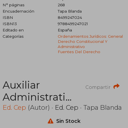
N° páginas
268
Encuadernación
Tapa Blanda
ISBN
8499247024
ISBN13
9788499247021
Editado en
España
Categorías
Ordenamientos Jurídicos: General
Derecho Constitucional Y
Administrativo
Fuentes Del Derecho
Auxiliar
Compartir
Administratiu
Universitat de
Ed. Cep
(Autor) ·
Ed. Cep
· Tapa Blanda
Barcelona:
Sin Stock