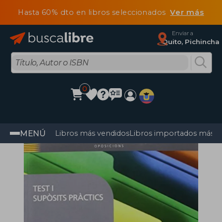
Hasta 60% dto en libros seleccionados
Ver más
Enviar a
Quito, Pichincha
0
MENÚ
Libros más vendidos
Libros importados más v