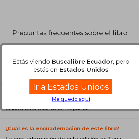
Preguntas frecuentes sobre el libro
¿El libro es original?
Estás viendo
Buscalibre Ecuador
, pero
Todos los libros de nuestro
estás en
Estados Unidos
catálogo son Originales.
Ir a Estados Unidos
¿En qué Idioma está escrito el
libro?
Me quedo aquí
El libro está escrito en Español.
¿Cuál es la encuadernación de este libro?
La encuadernación de esta edición es Tapa