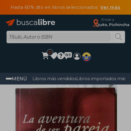
Hasta 60% dto en libros seleccionados
Ver más
Enviar a
Quito, Pichincha
0
MENÚ
Libros más vendidos
Libros importados más v