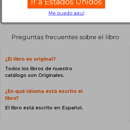
Ir a Estados Unidos
0% (0)
Me quedo aquí
Preguntas frecuentes sobre el libro
¿El libro es original?
Todos los libros de nuestro
catálogo son Originales.
¿En qué Idioma está escrito el
libro?
El libro está escrito en Español.