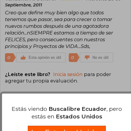
Septiembre, 2011
Creo que define muy bien algo que todos
tenemos que pasar, sea para crecer o tomar
nuevos rumbos después de una agotadora
relación...nSIEMPRE estamos a tiempo de ser
FELICES, pero consecuentes con nuestros
principios y Proyectos de VIDA...Sds,
0
0
Esta opinión es útil
No es útil
¿Leíste este libro?
Inicia sesión
para poder
agregar tu propia evaluación
.
50% (1)
50% (1)
Estás viendo
Buscalibre Ecuador
, pero
0% (0)
estás en
Estados Unidos
0% (0)