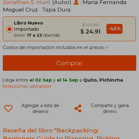
Backpacking Trip (en Inglés)
Jonathan S. Hunt
(Autor)
·
Maria Fernanda
Moguel Cruz
· Tapa Dura
Libro Nuevo
$ 45.30
-45%
Importado
$ 24.91
Envío:
17 a 23
días háb.
Costos de importación incluídos en el precio ✅
Comprar
Llega entre
el 02 Sep
y
el 14 Sep
a
Quito, Pichincha
.
Seleccionar ubicación
Agregar a lista de
Comparte y gana
deseos
dinero
Reseña del libro "Backpacking:
Beginners Guide to Planning, Picking