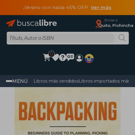
¡Verano con hasta 45% OFF!
Ver más
Enviar a
Quito, Pichincha
0
MENÚ
Libros más vendidos
Libros importados más v