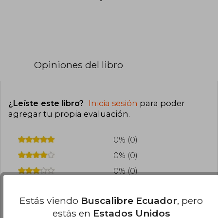
Opiniones del libro
¿Leíste este libro?
Inicia sesión
para poder
agregar tu propia evaluación
.
0% (0)
0% (0)
0% (0)
0% (0)
Estás viendo
Buscalibre Ecuador
, pero
0% (0)
estás en
Estados Unidos