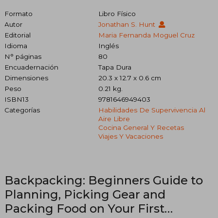
Formato
Libro Físico
Autor
Jonathan S. Hunt
Editorial
Maria Fernanda Moguel Cruz
Idioma
Inglés
N° páginas
80
Encuadernación
Tapa Dura
Dimensiones
20.3 x 12.7 x 0.6 cm
Peso
0.21 kg.
ISBN13
9781646949403
Categorías
Habilidades De Supervivencia Al
Aire Libre
Cocina General Y Recetas
Viajes Y Vacaciones
Backpacking: Beginners Guide to
Planning, Picking Gear and
Packing Food on Your First