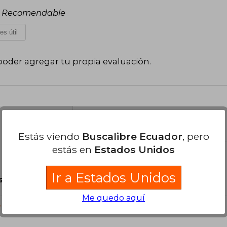
. Recomendable
es útil
poder agregar tu propia evaluación
.
el libro
Estás viendo
Buscalibre Ecuador
, pero
estás en
Estados Unidos
Ir a Estados Unidos
son Originales.
Me quedo aquí
?