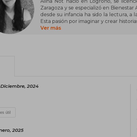
Alina Not nació en Logroño, se licenci
Zaragoza y se especializó en Bienestar A
desde su infancia ha sido la lectura, a 
Esta pasión por imaginar y crear histori
su género predilecto la novela romántica
Ver más
primera novela y ha sido seleccionada
Talentos Crossbooks.
 Diciembre, 2024
es útil
nero, 2025