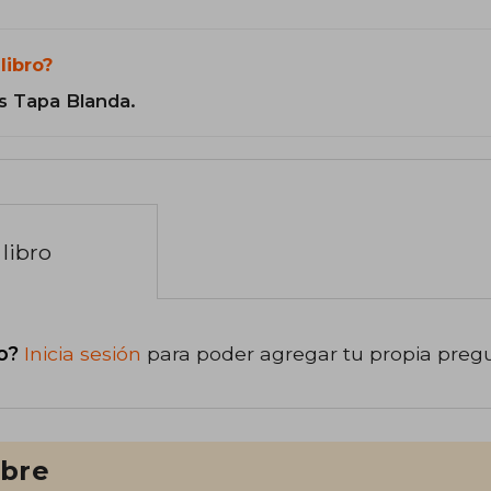
libro?
s Tapa Blanda.
libro
o?
Inicia sesión
para poder agregar tu propia preg
ibre