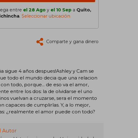
lega entre
el 28 Ago
y
el 10 Sep
a
Quito,
ichincha
.
Seleccionar ubicación
Comparte y gana dinero
ia sigue 4 años despues!Ashley y Cam se
nque todo el mundo decia que una relacion
 con todo, porque... de eso va el amor,
te entre los dos: la de olvidarse el uno
inos vuelvan a cruzarse, sera el momento
on capaces de cumplirlas. Y, a lo mejor,
das: ¿realmente el amor puede con todo?
l Autor