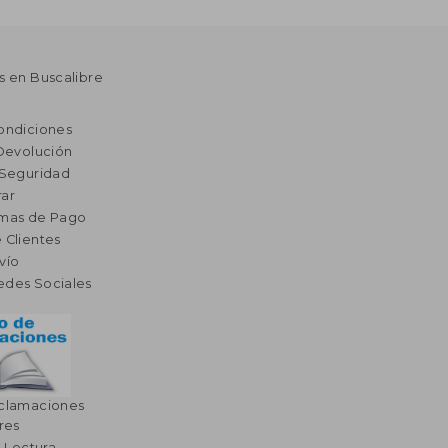
s en Buscalibre
ondiciones
 Devolución
 Seguridad
ar
rmas de Pago
 Clientes
vío
edes Sociales
eclamaciones
res
a Lectura