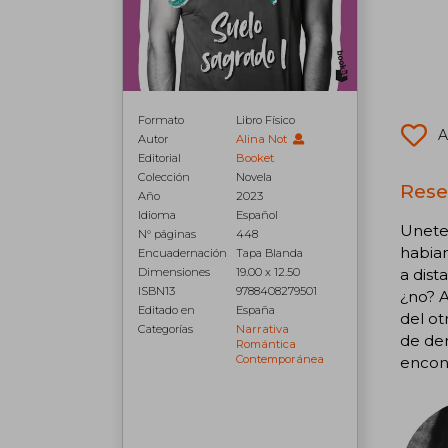
Formato
Libro Físico
A
Autor
Alina Not
Editorial
Booket
Colección
Novela
Rese
Año
2023
Idioma
Español
Unete 
N° páginas
448
habian
Encuadernación
Tapa Blanda
a dist
Dimensiones
19.00 x 12.50
ISBN13
9788408279501
¿no? A
Editado en
España
del ot
Categorías
Narrativa
de dem
Romántica
Contemporánea
encon