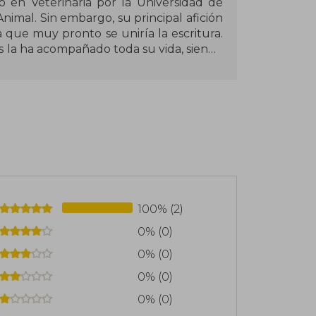
ó en Veterinaria por la Universidad de
nimal. Sin embargo, su principal afición
la que muy pronto se uniría la escritura.
as la ha acompañado toda su vida, siendo
 juvenil. 'BasAsh. Saltan chispas' es su
 en la primera convocatoria de Nuevos
100% (2)
0% (0)
0% (0)
0% (0)
0% (0)