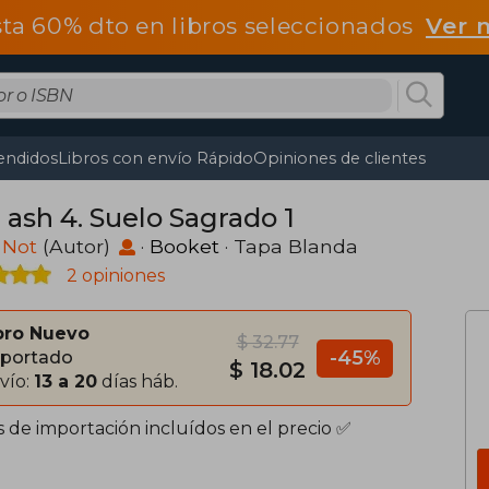
ta 60% dto en libros seleccionados
Ver 
endidos
Libros con envío Rápido
Opiniones de clientes
 ash 4. Suelo Sagrado 1
 Not
(Autor)
·
Booket
· Tapa Blanda
2 opiniones
bro Nuevo
$ 32.77
-45%
portado
$ 18.02
vío:
13 a 20
días háb.
s de importación incluídos en el precio ✅