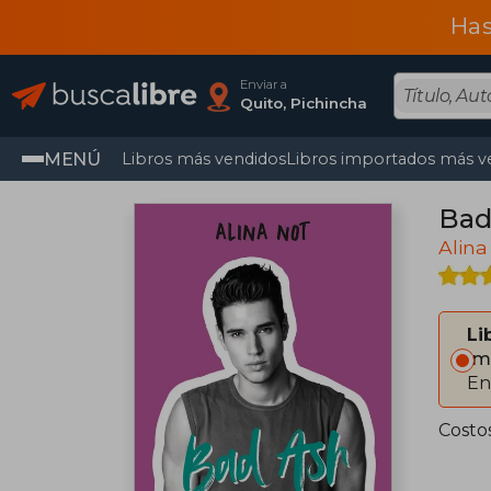
Has
Enviar a
Quito, Pichincha
MENÚ
Libros más vendidos
Libros importados más v
Bad
Alina
Li
Im
En
Costo