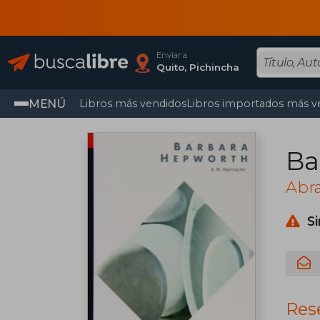
Enviar a
Quito, Pichincha
MENÚ
Libros más vendidos
Libros importados más v
Ba
Abr
S
Res