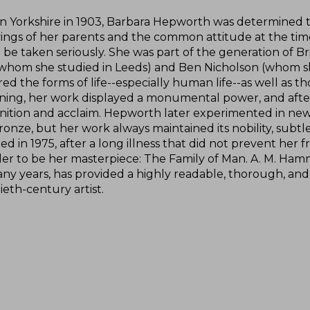
in Yorkshire in 1903, Barbara Hepworth was determined 
vings of her parents and the common attitude at the ti
 be taken seriously. She was part of the generation of Br
 whom she studied in Leeds) and Ben Nicholson (whom s
ed the forms of life--especially human life--as well as 
ning, her work displayed a monumental power, and after 
nition and acclaim. Hepworth later experimented in new 
onze, but her work always maintained its nobility, subtle
ied in 1975, after a long illness that did not prevent h
der to be her masterpiece: The Family of Man. A. M. 
ny years, has provided a highly readable, thorough, and i
eth-century artist.