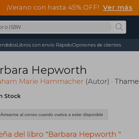
¡Verano con hasta 45% OFF!
Ver más
endidos
Libros con envío Rápido
Opiniones de clientes
rbara Hepworth
aham Marie Hammacher
(Autor) ·
Thame
in Stock
Avisarme al correo cuando vuelva a estar disponible
eña del libro "Barbara Hepworth "