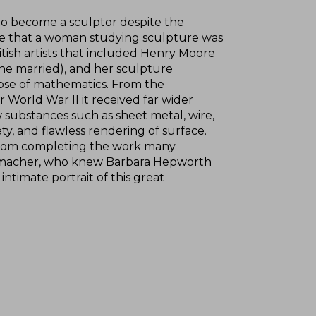
to become a sculptor despite the
me that a woman studying sculpture was
itish artists that included Henry Moore
he married), and her sculpture
those of mathematics. From the
World War II it received far wider
substances such as sheet metal, wire,
ty, and flawless rendering of surface.
er from completing the work many
Hammacher, who knew Barbara Hepworth
ntimate portrait of this great