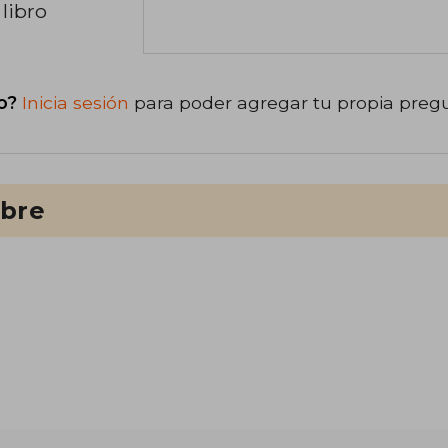
libro
o?
Inicia sesión
para poder agregar tu propia preg
ibre