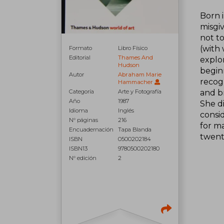
Born 
misgi
not to
(with
Formato
Libro Físico
Editorial
Thames And
explor
Hudson
begin
Autor
Abraham Marie
recog
Hammacher
Categoría
Arte y Fotografía
and br
Año
1987
She d
Idioma
Inglés
consi
N° páginas
216
for ma
Encuadernación
Tapa Blanda
twenti
ISBN
0500202184
ISBN13
9780500202180
N° edición
2