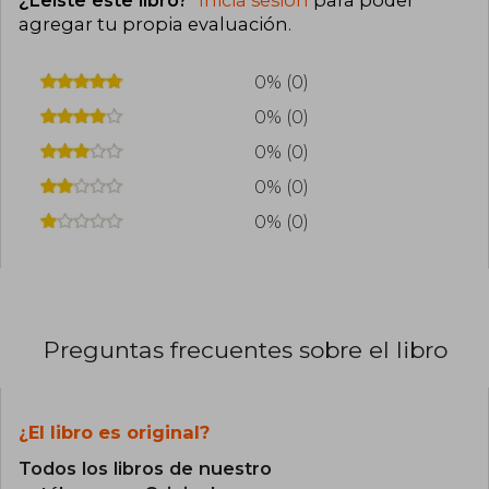
¿Leíste este libro?
Inicia sesión
para poder
agregar tu propia evaluación
.
0% (0)
0% (0)
0% (0)
0% (0)
0% (0)
Preguntas frecuentes sobre el libro
¿El libro es original?
Todos los libros de nuestro