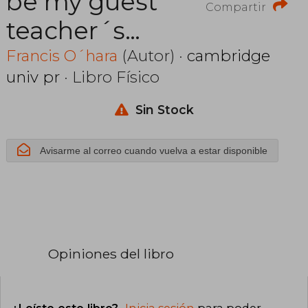
be my guest
Compartir
teacher´s
book,english
Francis O´hara
(Autor) ·
cambridge
univ pr
· Libro Físico
for the hotel
industry
Sin Stock
Avisarme al correo cuando vuelva a estar disponible
Opiniones del libro