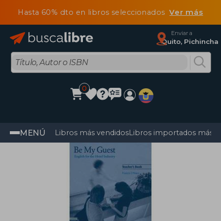
Hasta 60% dto en libros seleccionados
Ver más
Enviar a
Quito, Pichincha
0
MENÚ
Libros más vendidos
Libros importados más v