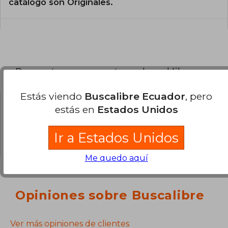
catálogo son Originales.
Preguntas y respuestas sobre el libro
Estás viendo
Buscalibre Ecuador
, pero
estás en
Estados Unidos
¿Tienes una pregunta sobre el libro?
Inicia
sesión
para poder agregar tu propia pregunta.
Ir a Estados Unidos
Me quedo aquí
Opiniones sobre Buscalibre
Ver más opiniones de clientes