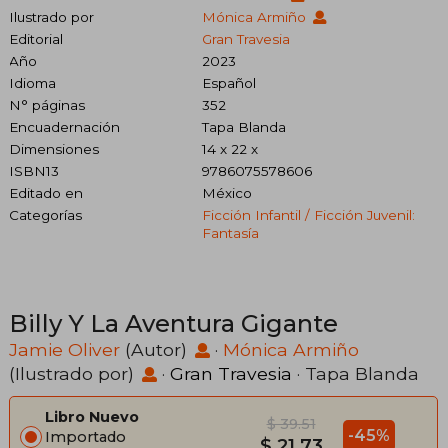
Ilustrado por
Mónica Armiño
Editorial
Gran Travesia
Año
2023
Idioma
Español
N° páginas
352
Encuadernación
Tapa Blanda
Dimensiones
14 x 22 x
ISBN13
9786075578606
Editado en
México
Categorías
Ficción Infantil / Ficción Juvenil:
Fantasía
Billy Y La Aventura Gigante
Jamie Oliver
(Autor)
·
Mónica Armiño
(Ilustrado por)
·
Gran Travesia
· Tapa Blanda
Libro Nuevo
$ 39.51
-45%
Importado
$ 21.73