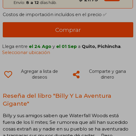
Envío:
8 a 12
días háb.
Costos de importación incluídos en el precio ✅
Comprar
Llega entre
el 24 Ago
y
el 01 Sep
a
Quito, Pichincha
.
Seleccionar ubicación
Agregar a lista de
Comparte y gana
deseos
dinero
Reseña del libro "Billy Y La Aventura
Gigante"
Billy y sus amigos saben que Waterfall Woods está
fuera de los lí mites; Se rumorea que allí han sucedido
cosas extrañ as y nadie en su pueblo se ha aventurado
a traspasar sus muros durante dé cadas. . . Pero