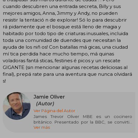
cuando descubren una entrada secreta, Billy y sus
mejores amigos, Anna, Jimmy y Andy, no pueden
resistir la tentació n de explorar! Só lo para descubrir
rá pidamente que el bosque está lleno de magia y
habitado por todo tipo de criaturas inusuales, incluida
toda una comunidad de duendes que necesitan la
ayuda de los niñ os! Con batallas má gicas, una ciudad
mí tica perdida hace mucho tiempo, má quinas
voladoras fantá sticas, festines é picos y un rescate
GIGANTE (sin mencionar algunas recetas deliciosas al
final), prepá rate para una aventura que nunca olvidará
s!
Jamie Oliver
(Autor)
Ver Página del Autor
James Trevor Oliver MBE es un cocinero
británico. Presentado por la BBC, se convirtió
Ver más
en uno de los cocineros más influyentes del
Reino Unido. Sus platos generalmente son una