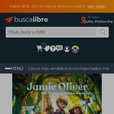
Hasta 60% dto en libros seleccionados
Ver más
Enviar a
Quito, Pichincha
0
MENÚ
Libros más vendidos
Libros importados más v