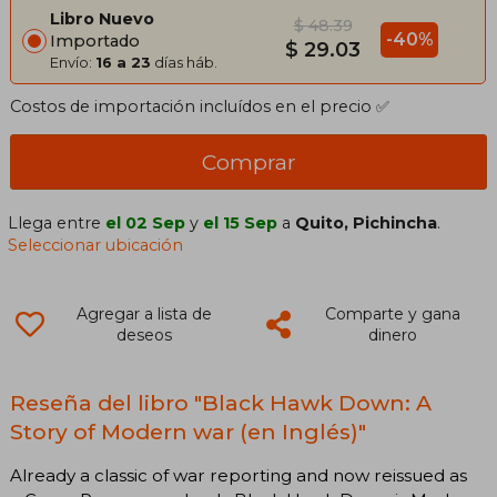
Libro Nuevo
$ 48.39
-40%
Importado
$ 29.03
Envío:
16 a 23
días háb.
Costos de importación incluídos en el precio ✅
Comprar
Llega entre
el 02 Sep
y
el 15 Sep
a
Quito, Pichincha
.
Seleccionar ubicación
Agregar a lista de
Comparte y gana
deseos
dinero
Reseña del libro "Black Hawk Down: A
Story of Modern war (en Inglés)"
Already a classic of war reporting and now reissued as