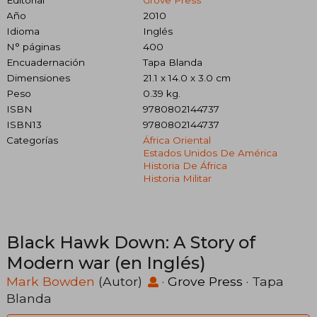
Año
2010
Idioma
Inglés
N° páginas
400
Encuadernación
Tapa Blanda
Dimensiones
21.1 x 14.0 x 3.0 cm
Peso
0.39 kg.
ISBN
9780802144737
ISBN13
9780802144737
Categorías
África Oriental
Estados Unidos De América
Historia De África
Historia Militar
Black Hawk Down: A Story of
Modern war (en Inglés)
Mark Bowden
(Autor)
·
Grove Press
· Tapa
Blanda