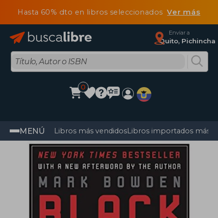
Hasta 60% dto en libros seleccionados
Ver más
Enviar a
Quito, Pichincha
0
MENÚ
Libros más vendidos
Libros importados más v