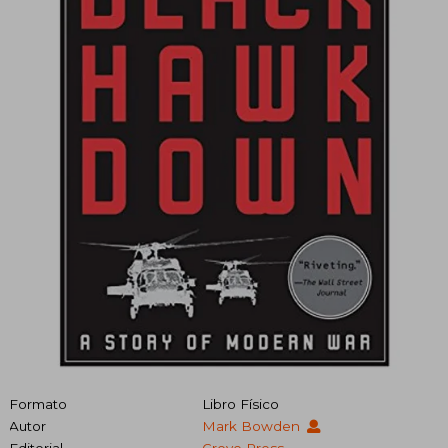
Formato
Libro Físico
Autor
Mark Bowden
Editorial
Grove Press