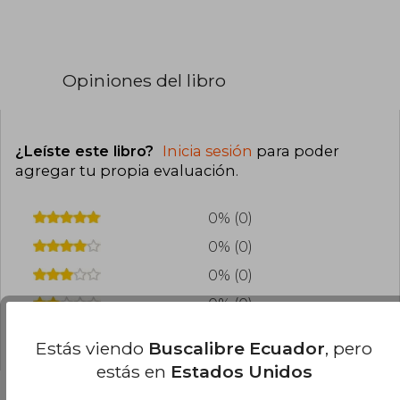
Opiniones del libro
¿Leíste este libro?
Inicia sesión
para poder
agregar tu propia evaluación
.
0% (0)
0% (0)
0% (0)
0% (0)
0% (0)
Estás viendo
Buscalibre Ecuador
, pero
estás en
Estados Unidos