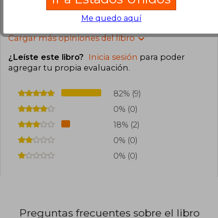
1
0
Esta opinión es útil
No es útil
Me quedo aquí
Cargar más opiniones del libro
¿Leíste este libro?
Inicia sesión
para poder
agregar tu propia evaluación
.
82% (9)
0% (0)
18% (2)
0% (0)
0% (0)
Preguntas frecuentes sobre el libro