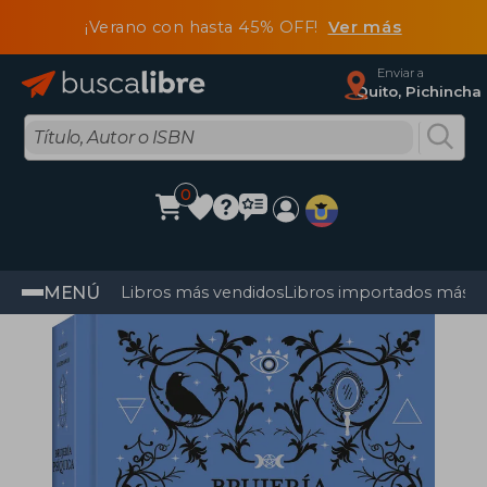
¡Verano con hasta 45% OFF!
Ver más
Enviar a
Quito, Pichincha
0
MENÚ
Libros más vendidos
Libros importados más v