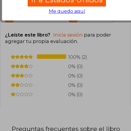
le encantará. Los dibujos son demasiado tiernos.
Me encantó!
Me quedo aquí
0
0
Esta opinión es útil
No es útil
¿Leíste este libro?
Inicia sesión
para poder
agregar tu propia evaluación
.
100% (2)
0% (0)
0% (0)
0% (0)
0% (0)
Preguntas frecuentes sobre el libro