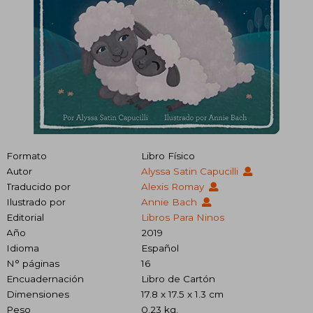
Formato
Libro Físico
Autor
Alyssa Satin Capucilli
Traducido por
Alexis Romay
Ilustrado por
Annie Bach
Editorial
Libros Para Ninos
Año
2019
Idioma
Español
N° páginas
16
Encuadernación
Libro de Cartón
Dimensiones
17.8 x 17.5 x 1.3 cm
Peso
0.23 kg.