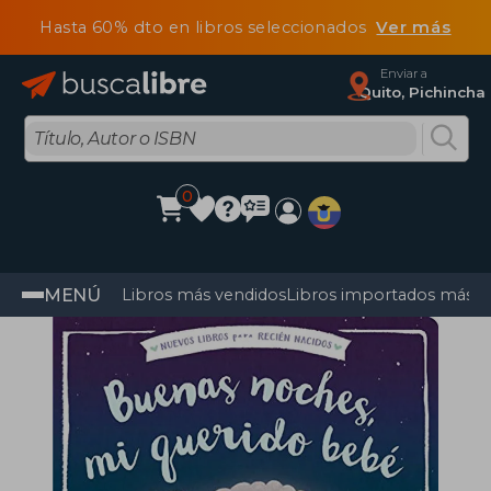
Hasta 60% dto en libros seleccionados
Ver más
Enviar a
Quito, Pichincha
0
MENÚ
Libros más vendidos
Libros importados más v