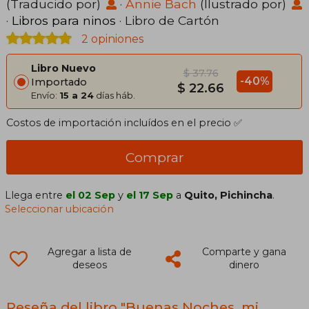
(Traducido por)
·
Annie Bach
(Ilustrado por)
·
Libros para ninos
· Libro de Cartón
2 opiniones
Libro Nuevo
$ 37.76
-40%
Importado
$ 22.66
Envío:
15 a 24
días háb.
Costos de importación incluídos en el precio ✅
Comprar
Llega entre
el 02 Sep
y
el 17 Sep
a
Quito, Pichincha
.
Seleccionar ubicación
Agregar a lista de
Comparte y gana
deseos
dinero
Reseña del libro "Buenas Noches, mi