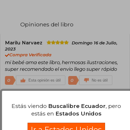
Opiniones del libro
Marilu Narvaez
Domingo 16 de Julio,
2023
Compra Verificada
mi bebé ama este libro, hermosas ilustraciones,
super recomendado el envio llego super rápido
0
0
Esta opinión es útil
No es útil
Carolina Ramirez
Jueves 07 de
Diciembre, 2023
Estás viendo
Buscalibre Ecuador
, pero
Compra Verificada
estás en
Estados Unidos
Super tierno, de buen material. Aun no se lo doy a
mi hija pues hace parte de su traído. Pero sé que
Ir a Estados Unidos