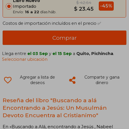
Libro Nuevo
$ 42.64
-45%
Importado
$ 23.45
Envío:
16 a 22
días háb.
Costos de importación incluídos en el precio ✅
Comprar
Llega entre
el 03 Sep
y
el 15 Sep
a
Quito, Pichincha
.
Seleccionar ubicación
Agregar a lista de
Comparte y gana
deseos
dinero
Reseña del libro "Buscando a alá
Encontrando a Jesús: Un Musulmán
Devoto Encuentra al Cristianimo"
En «Buscando a Alá, encontrando a Jesús , Nabeel