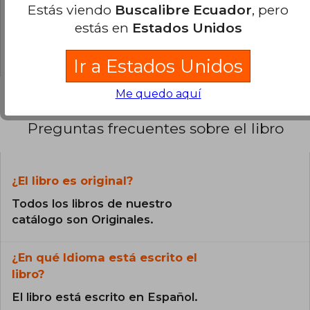
0% (0)
Estás viendo
Buscalibre Ecuador
, pero
0% (0)
estás en
Estados Unidos
0% (0)
Ir a Estados Unidos
Me quedo aquí
Preguntas frecuentes sobre el libro
¿El libro es original?
Todos los libros de nuestro
catálogo son Originales.
¿En qué Idioma está escrito el
libro?
El libro está escrito en Español.