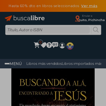
Hasta 60% dto en libros seleccionados
Ver más
Enviar a
Quito, Pichincha
0
MENÚ
Libros más vendidos
Libros importados más v