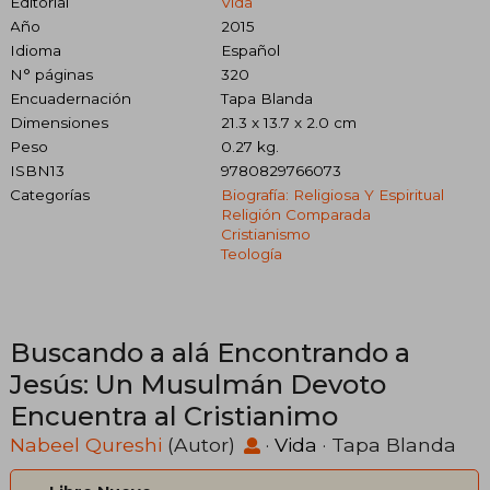
Editorial
Vida
Año
2015
Idioma
Español
N° páginas
320
Encuadernación
Tapa Blanda
Dimensiones
21.3 x 13.7 x 2.0 cm
Peso
0.27 kg.
ISBN13
9780829766073
Categorías
Biografía: Religiosa Y Espiritual
Religión Comparada
Cristianismo
Teología
Buscando a alá Encontrando a
Jesús: Un Musulmán Devoto
Encuentra al Cristianimo
Nabeel Qureshi
(Autor)
·
Vida
· Tapa Blanda