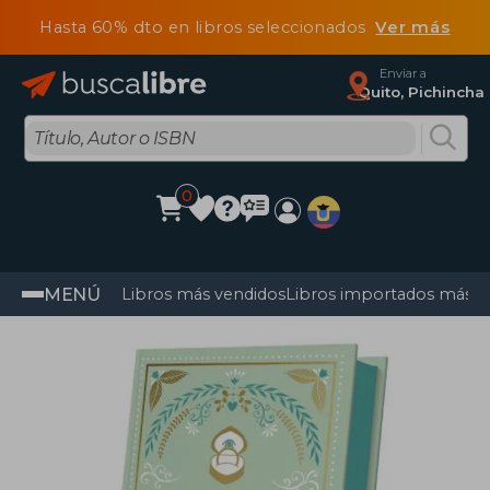
Hasta 60% dto en libros seleccionados
Ver más
Enviar a
Quito, Pichincha
0
MENÚ
Libros más vendidos
Libros importados más v