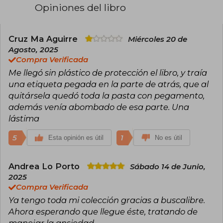
leídas y aclamadas del género.
Opiniones del libro
Con múltiples títulos en el puesto número uno
del New York Times, ha sido reconocida con un
lugar en el exclusivo Romance Writers of
Cruz Ma Aguirre
Miércoles 20 de
America Hall of Fame, honor reservado solo
Agosto, 2025
para unas pocas figuras destacadas de la
Compra Verificada
literatura romántica.
Me llegó sin plástico de protección el libro, y traía
Su serie más célebre, la saga de los Bridgerton,
una etiqueta pegada en la parte de atrás, que al
publicada por Titania, ha conquistado a lectores
quitársela quedó toda la pasta con pegamento,
de todo el mundo y sirvió de inspiración para la
además venía abombado de esa parte. Una
exitosa adaptación de Netflix Los Bridgerton,
lástima
llevando su universo literario a un público aún
más amplio.
5
1
Esta opinión es útil
No es útil
Andrea Lo Porto
Sábado 14 de Junio,
2025
Compra Verificada
Ya tengo toda mi colección gracias a buscalibre.
Ahora esperando que llegue éste, tratando de
manejar la ansiedad....