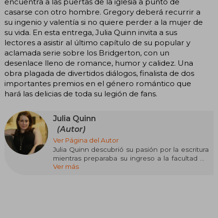
encuentra a las puertas de la iglesia a punto de
casarse con otro hombre. Gregory deberá recurrir a
su ingenio y valentía si no quiere perder a la mujer de
su vida. En esta entrega, Julia Quinn invita a sus
lectores a asistir al último capítulo de su popular y
aclamada serie sobre los Bridgerton, con un
desenlace lleno de romance, humor y calidez. Una
obra plagada de divertidos diálogos, finalista de dos
importantes premios en el género romántico que
hará las delicias de toda su legión de fans.
Julia Quinn
(Autor)
Ver Página del Autor
Julia Quinn descubrió su pasión por la escritura
mientras preparaba su ingreso a la facultad de
Ver más
Medicina, pero no tardó en darse cuenta de
que su verdadero camino estaba en las historias
y no en la ciencia. Desde entonces, ha
construido una de las trayectorias más
influyentes en la novela romántica,
consolidándose como una de las autoras más