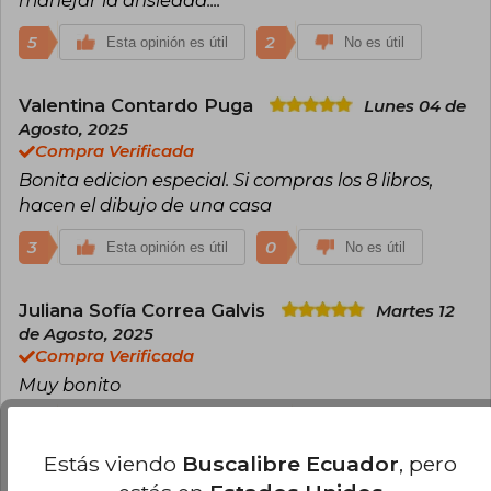
5
2
Esta opinión es útil
No es útil
Valentina Contardo Puga
Lunes 04 de
Agosto, 2025
Compra Verificada
Bonita edicion especial. Si compras los 8 libros,
hacen el dibujo de una casa
3
0
Esta opinión es útil
No es útil
Juliana Sofía Correa Galvis
Martes 12
de Agosto, 2025
Compra Verificada
Muy bonito
2
1
Esta opinión es útil
No es útil
Estás viendo
Buscalibre Ecuador
, pero
Ahaya Suárez
Martes 30 de Diciembre,