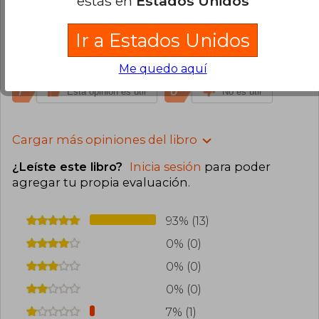
estás en
Estados Unidos
2025
Compra Verificada
Ir a Estados Unidos
Me encanta el libro... Solo que llegó super
maltratado
Me quedo aquí
1
0
Esta opinión es útil
No es útil
Cargar más opiniones del libro
¿Leíste este libro?
Inicia sesión
para poder
agregar tu propia evaluación
.
93% (13)
0% (0)
0% (0)
0% (0)
7% (1)