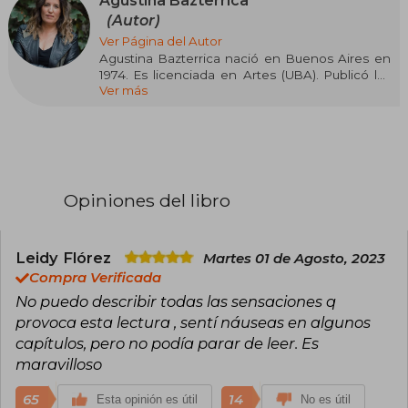
Agustina Bazterrica
(Autor)
Ver Página del Autor
Agustina Bazterrica nació en Buenos Aires en
1974. Es licenciada en Artes (UBA). Publicó las
Ver más
novelas Matar a la niña (2103) y Cadáver
exquisito (Alfaguara, 2017; Premio Clarín Novela),
que dio lugar a numerosas traducciones,
presentaciones en festivales y ferias del libro,
lecturas en escuelas y en distintos eventos del
país y del extranjero; fue publicado en Francia,
Finlandia, Alemania e Inglaterra y próximamente
Opiniones del libro
lo será en Estados Unidos, Taiwán, Arabia
Saudita y Holanda, entre otros países.
Diecinueve garras y un pájaro oscuro es la
Leidy Flórez
Martes 01 de Agosto, 2023
edición revisada y ampliada del volumen de
Compra Verificada
cuentos publicado en 2016 con el título Antes
No puedo describir todas las sensaciones q
del encuentro feroz. Varios de los textos aquí
provoca esta lectura , sentí náuseas en algunos
incluidos fueron premiados (Primer Premio
Municipal de la Ciudad de Buenos Aires
capítulos, pero no podía parar de leer. Es
«Cuento Inédito 2004/2005» y Primer Premio del
maravilloso
Concurso Latinoamericano de Cuento
«Edmundo Valadés», Puebla, México, 2009,
65
14
Esta opinión es útil
No es útil
entre otros). Bazterrica es gestora y curadora