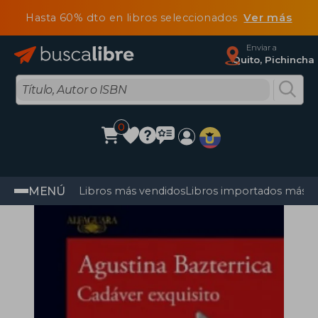
Hasta 60% dto en libros seleccionados
Ver más
Enviar a
Quito, Pichincha
0
MENÚ
Libros más vendidos
Libros importados más v