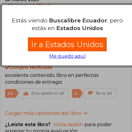
Compra Verificada
Es muy buen libro, es una lectura muy digerible,
Estás viendo
Buscalibre Ecuador
, pero
de rápida comprensión y lectura, me gustó
mucho, excelente servicio de la tienda
estás en
Estados Unidos
28
4
Esta opinión es útil
No es útil
Ir a Estados Unidos
Alexis Perez Jacome
Domingo 09 de
Me quedo aquí
Mayo, 2021
Compra Verificada
excelente contenido, libro en perfectas
condiciones de entrega.
24
4
Esta opinión es útil
No es útil
Cargar más opiniones del libro
¿Leíste este libro?
Inicia sesión
para poder
agregar tu propia evaluación
.