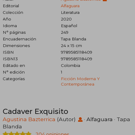
Editorial
Alfaguara
Colección
Literatura
Año
2020
Idioma
Español
N° páginas
249
Encuadernación
Tapa Blanda
Dimensiones
24 x 15 cm
ISBN
9789585118409
ISBN13
9789585118409
Editado en
Colombia
N° edición
1
Categorías
Ficción Moderna Y
Contemporánea
Cadaver Exquisito
Agustina Bazterrica
(Autor)
·
Alfaguara
· Tapa
Blanda
204 opiniones