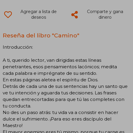
Agregar a lista de
Comparte y gana
deseos
dinero
Reseña del libro "Camino"
Introducción:
A ti, querido lector, van dirigidas estas líneas
penetrantes, esos pensamientos lacónicos; medita
cada palabra e imprégnate de su sentido.
En estas páginas aletea el espíritu de Dios.
Detrás de cada una de sus sentencias hay un santo que
ve tu intención y aguarda tus decisiones. Las frases
quedan entrecortadas para que tú las completes con
tu conducta.
No des un paso atrás: tu vida va a consistir en hacer
dulce el sufrimiento. ¡Para eso eres discípulo del
Maestro!
El mayor enemigo eres tú mismo, porque tu carne es