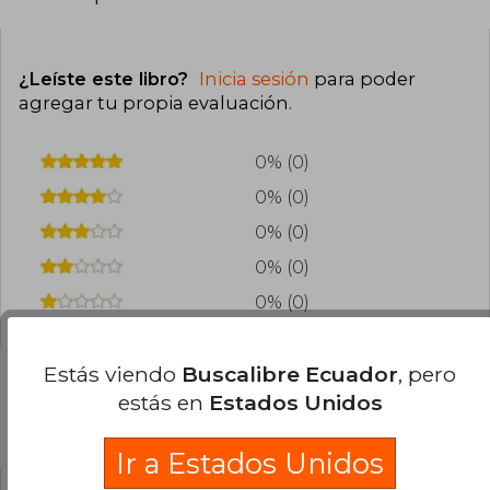
¿Leíste este libro?
Inicia sesión
para poder
agregar tu propia evaluación
.
0% (0)
0% (0)
0% (0)
0% (0)
0% (0)
Estás viendo
Buscalibre Ecuador
, pero
estás en
Estados Unidos
Preguntas frecuentes sobre el libro
Ir a Estados Unidos