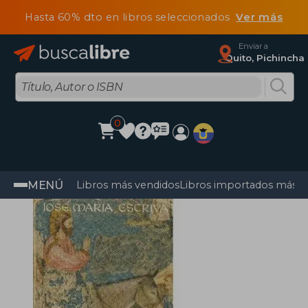
Hasta 60% dto en libros seleccionados
Ver más
Enviar a
Quito, Pichincha
0
MENÚ
Libros más vendidos
Libros importados más v